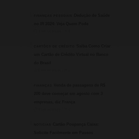
1
Dedução de Saúde
FINANÇAS PESSOAIS
no IR 2024: Veja Quem Pode
⏱ 4 min de leitura · 💬 3
2
Saiba Como Criar
CARTÕES DE CRÉDITO
um Cartão de Crédito Virtual no Banco
do Brasil
⏱ 6 min de leitura · 💬 3
3
Venda de passagens de R$
FINANÇAS
200 deve começar em agosto com 3
empresas, diz França
⏱ 3 min de leitura · 💬 2
4
Cartão Poupança Caixa:
NOTICIAS
Solicite Facilmente em Passos