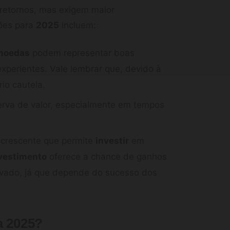
 retornos, mas exigem maior
ões para
2025
incluem:
moedas
podem representar boas
xperientes. Vale lembrar que, devido à
io cautela.
rva de valor, especialmente em tempos
crescente que permite
investir
em
vestimento
oferece a chance de ganhos
evado, já que depende do sucesso dos
a 2025?