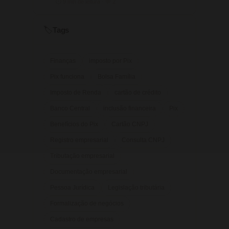
⏱ 9 min de leitura · 💬 2
Tags
🏷️
Finanças
imposto por Pix
Pix funciona
Bolsa Família
Imposto de Renda
cartão de crédito
Banco Central
inclusão financeira
Pix
Benefícios do Pix
Cartão CNPJ
Registro empresarial
Consulta CNPJ
Tributação empresarial
Documentação empresarial
Pessoa Jurídica
Legislação tributária
Formalização de negócios
Cadastro de empresas