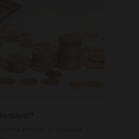
Rentável?
damental entender os fatores que
to
: