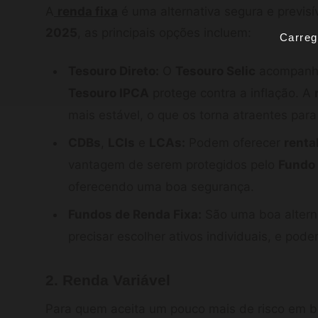
A
renda fixa
é uma alternativa segura e previs
2025
, as principais opções incluem:
Carreg
Tesouro Direto:
O
Tesouro Selic
acompanha 
Tesouro IPCA
protege contra a inflação. A
mais estável, o que os torna atraentes par
CDBs
,
LCIs
e
LCAs:
Podem oferecer
renta
vantagem de serem protegidos pelo
Fundo 
oferecendo uma boa segurança.
Fundos de Renda Fixa:
São uma boa alterna
precisar escolher ativos individuais, e po
2. Renda Variável
Para quem aceita um pouco mais de risco em b