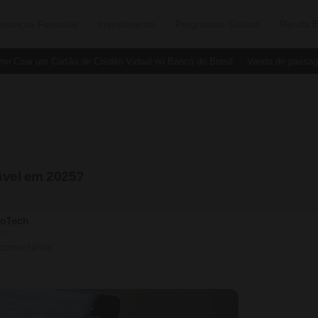
inanças Pessoais
Investimento
Programas Sociais
Renda E
iar um Cartão de Crédito Virtual no Banco do Brasil
Venda de passagens 
ável em 2025?
soTech
25
 comentários