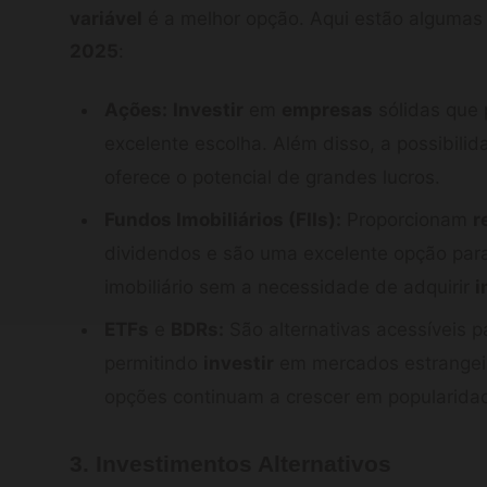
variável
é a melhor opção. Aqui estão algumas 
2025
:
Ações:
Investir
em
empresas
sólidas que
excelente escolha. Além disso, a possibili
oferece o potencial de grandes lucros.
Fundos Imobiliários (FIIs):
Proporcionam
r
dividendos e são uma excelente opção pa
imobiliário sem a necessidade de adquirir
i
ETFs
e
BDRs:
São alternativas acessíveis 
permitindo
investir
em mercados estrangeir
opções continuam a crescer em popularida
3. Investimentos Alternativos