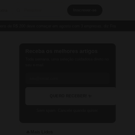
xtra
Inscrever-se
de R$ 200 deve começar em agosto com 3 empresas, diz França
Cartão 
Receba os melhores artigos
Toda semana, uma seleção cuidadosa direto no
seu e-mail.
QUERO RECEBER! ✨
Sem spam. Cancele quando quiser.
Mais Lidos
🔥