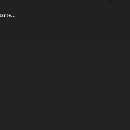
📲
📌
ante...
🔗