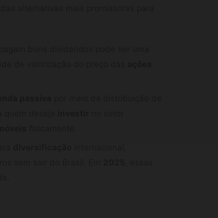
das alternativas mais promissoras para
 pagam bons dividendos pode ser uma
dade de valorização do preço das
ações
enda passiva
por meio da distribuição de
ra quem deseja
investir
no setor
móveis
fisicamente.
para
diversificação
internacional,
os sem sair do Brasil. Em
2025
, essas
de.