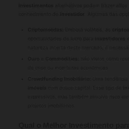
Investimentos
alternativos podem trazer altos
conhecimento do
investidor
. Algumas das opç
Criptomoedas:
Embora voláteis, as
cripto
oportunidades de lucro para
investidores
e
natureza incerta deste mercado, é necessár
Ouro
e
Commodities:
São vistos como rese
de crise ou incertezas econômicas.
Crowdfunding Imobiliário:
Uma tendência 
imóveis
com pouco capital. Esse tipo de
in
expressivos, mas também envolve risco el
projetos imobiliários.
Qual o Melhor Investimento par