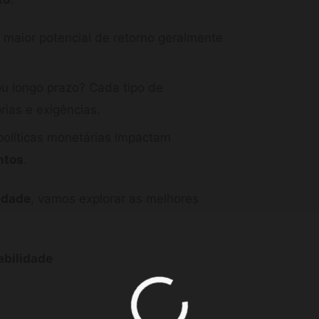
maior potencial de retorno geralmente
u longo prazo? Cada tipo de
rias e exigências.
 políticas monetárias impactam
ntos
.
idade
, vamos explorar as melhores
abilidade