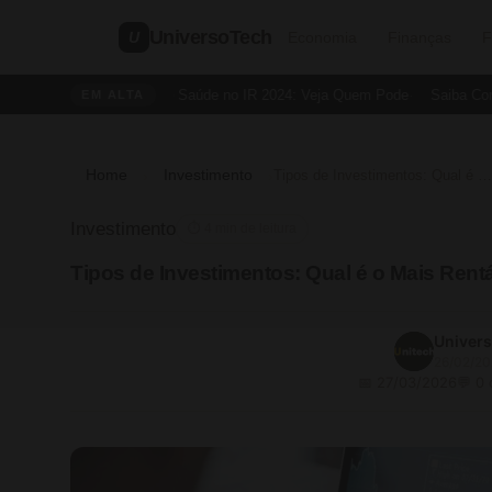
UniversoTech
U
Economia
Finanças
F
Dedução de Saúde no IR 2024: Veja Quem Pode
Saiba Como Cr
EM ALTA
Home
Investimento
›
›
Tipos de Investimentos: Qual é o Mais Rentável em 2025?
Investimento
⏱ 4 min de leitura
Tipos de Investimentos: Qual é o Mais Rent
Univer
26/02/20
📅 27/03/2026
💬 0