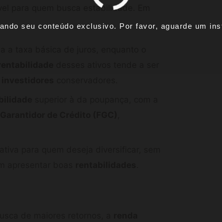
ível para quem busca estabilidade. Em
ando seu conteúdo exclusivo. Por favor, aguarde um inst
a taxa básica de juros, enquanto o
rentabilidade
desses ativos tende a ser
a
investidores
conservadores.
bilidade
superior à da poupança, com a
Garantidor de Crédito (FGC)
,
tiva para quem deseja diversificar, sem
dem apresentar boas
rentabilidades
.
usca de maiores retornos, a
renda