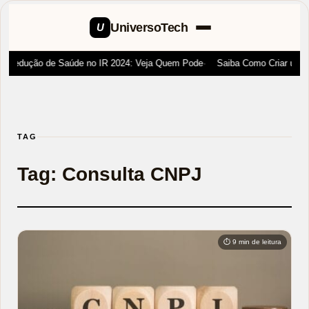
UniversoTech
U
Dedução de Saúde no IR 2024: Veja Quem Pode
Saiba Como Criar um Ca
TAG
Tag:
Consulta CNPJ
⏱ 9 min de leitura