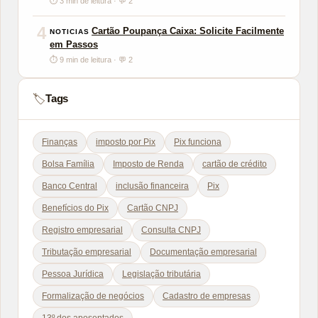
⏱ 3 min de leitura · 💬 2
4
Cartão Poupança Caixa: Solicite Facilmente
NOTICIAS
em Passos
⏱ 9 min de leitura · 💬 2
Tags
🏷️
Finanças
imposto por Pix
Pix funciona
Bolsa Família
Imposto de Renda
cartão de crédito
Banco Central
inclusão financeira
Pix
Benefícios do Pix
Cartão CNPJ
Registro empresarial
Consulta CNPJ
Tributação empresarial
Documentação empresarial
Pessoa Jurídica
Legislação tributária
Formalização de negócios
Cadastro de empresas
13º dos aposentados