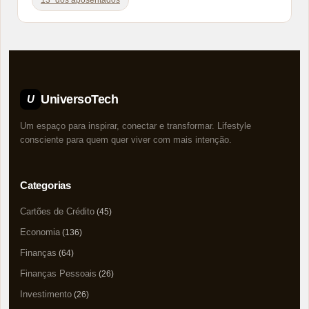
UniversoTech
U
Um espaço para inspirar, conectar e transformar. Lifestyle
consciente para quem quer viver com mais intenção.
Categorias
Cartões de Crédito
(45)
Economia
(136)
Finanças
(64)
Finanças Pessoais
(26)
Investimento
(26)