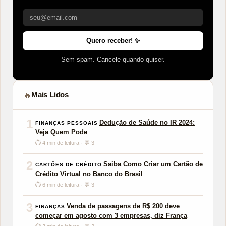
Quero receber! ✨
Sem spam. Cancele quando quiser.
Mais Lidos
🔥
1
Dedução de Saúde no IR 2024:
FINANÇAS PESSOAIS
Veja Quem Pode
⏱ 4 min de leitura · 💬 3
2
Saiba Como Criar um Cartão de
CARTÕES DE CRÉDITO
Crédito Virtual no Banco do Brasil
⏱ 6 min de leitura · 💬 3
3
Venda de passagens de R$ 200 deve
FINANÇAS
começar em agosto com 3 empresas, diz França