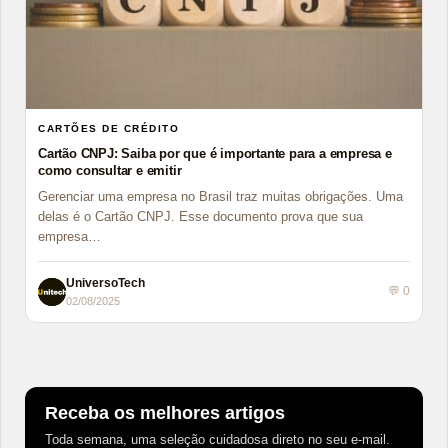
CARTÕES DE CRÉDITO
Cartão CNPJ: Saiba por que é importante para a empresa e
como consultar e emitir
Gerenciar uma empresa no Brasil traz muitas obrigações. Uma
delas é o Cartão CNPJ. Esse documento prova que sua
empresa…
UniversoTech
💬 0
02/08/2025
Receba os melhores artigos
Toda semana, uma seleção cuidadosa direto no seu e-mail.