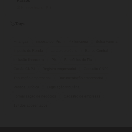
Passos
⏱ 9 min de leitura · 💬 2
Tags
🏷️
Finanças
imposto por Pix
Pix funciona
Bolsa Família
Imposto de Renda
cartão de crédito
Banco Central
inclusão financeira
Pix
Benefícios do Pix
Cartão CNPJ
Registro empresarial
Consulta CNPJ
Tributação empresarial
Documentação empresarial
Pessoa Jurídica
Legislação tributária
Formalização de negócios
Cadastro de empresas
13º dos aposentados