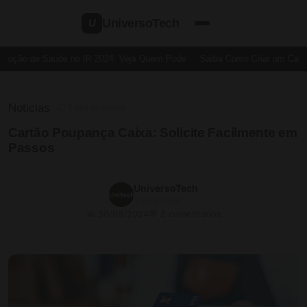
UniversoTech
U
ução de Saúde no IR 2024: Veja Quem Pode
Saiba Como Criar um Cartão 
Noticias
⏱ 9 min de leitura
Cartão Poupança Caixa: Solicite Facilmente em
Passos
UniversoTech
30/08/2024
📅 30/08/2024
💬 2 comentários