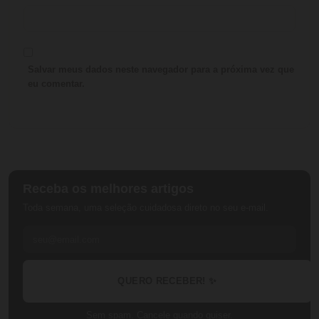
Salvar meus dados neste navegador para a próxima vez que
eu comentar.
Receba os melhores artigos
Toda semana, uma seleção cuidadosa direto no seu e-mail.
QUERO RECEBER! ✨
Sem spam. Cancele quando quiser.