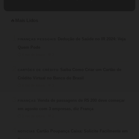
Mais Lidos
🔥
1
Dedução de Saúde no IR 2024: Veja
FINANÇAS PESSOAIS
Quem Pode
⏱ 4 min de leitura · 💬 3
2
Saiba Como Criar um Cartão de
CARTÕES DE CRÉDITO
Crédito Virtual no Banco do Brasil
⏱ 6 min de leitura · 💬 3
3
Venda de passagens de R$ 200 deve começar
FINANÇAS
em agosto com 3 empresas, diz França
⏱ 3 min de leitura · 💬 2
4
Cartão Poupança Caixa: Solicite Facilmente em
NOTICIAS