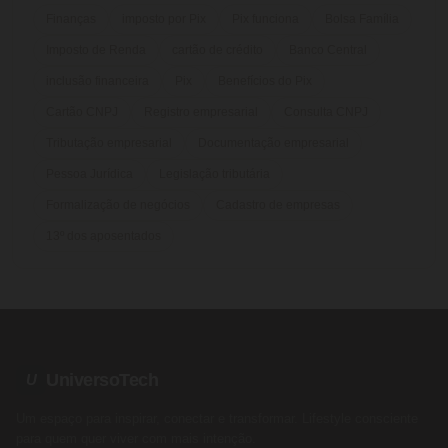
Finanças
imposto por Pix
Pix funciona
Bolsa Família
Imposto de Renda
cartão de crédito
Banco Central
inclusão financeira
Pix
Benefícios do Pix
Cartão CNPJ
Registro empresarial
Consulta CNPJ
Tributação empresarial
Documentação empresarial
Pessoa Jurídica
Legislação tributária
Formalização de negócios
Cadastro de empresas
13º dos aposentados
UniversoTech
U
Um espaço para inspirar, conectar e transformar. Lifestyle consciente
para quem quer viver com mais intenção.