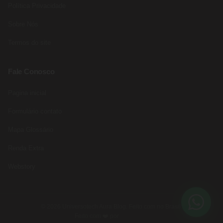
Política Privacidade
Sobre Nós
Termos do site
Fale Conosco
Pagina inicial
Formulário contato
Mapa Glossário
Renda Extra
Webstory
© 2026 Universotech Aura Blog. Feito com no Brasil.
Feito com ❤️ por
Rede Fast