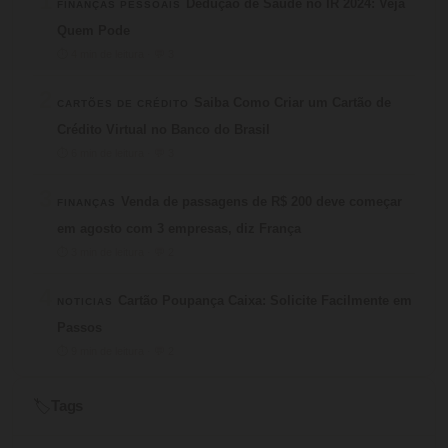
1
Dedução de Saúde no IR 2024: Veja
FINANÇAS PESSOAIS
Quem Pode
⏱ 4 min de leitura · 💬 3
2
Saiba Como Criar um Cartão de
CARTÕES DE CRÉDITO
Crédito Virtual no Banco do Brasil
⏱ 6 min de leitura · 💬 3
3
Venda de passagens de R$ 200 deve começar
FINANÇAS
em agosto com 3 empresas, diz França
⏱ 3 min de leitura · 💬 2
4
Cartão Poupança Caixa: Solicite Facilmente em
NOTICIAS
Passos
⏱ 9 min de leitura · 💬 2
Tags
🏷️