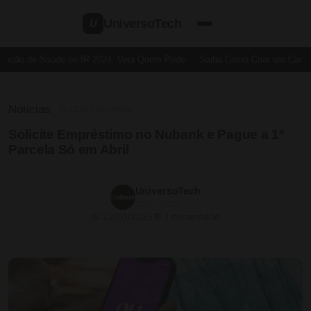
UniversoTech
U
ução de Saúde no IR 2024: Veja Quem Pode
Saiba Como Criar um Cartão d
Noticias
⏱ 11 min de leitura
Solicite Empréstimo no Nubank e Pague a 1ª
Parcela Só em Abril
UniversoTech
22/01/2025
📅 22/01/2025
💬 1 comentário