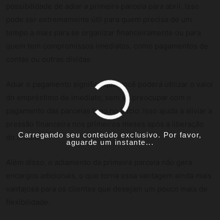
possibilidade de adiar a primeira parcela para abril. Isso
pode ser extremamente útil para quem precisa de um
tempo a mais para se organizar financeiramente ou para
quem tem compromissos imediatos, como pagamentos de
contas ou outras dívidas.
Adiar o pagamento significa que você poderá utilizar o valor
do empréstimo de imediato, sem se preocupar com o
pagamento das parcelas logo no início. Isso ajuda a aliviar a
pressão financeira nos primeiros meses após a liberação
Carregando seu conteúdo exclusivo. Por favor,
do crédito.
aguarde um instante...
Além disso, o adiamento da primeira parcela não gera
encargos adicionais, o que torna essa vantagem ainda mais
vantajosa para os clientes que desejam um pouco mais de
flexibilidade.