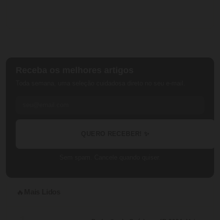
Receba os melhores artigos
Toda semana, uma seleção cuidadosa direto no seu e-mail.
QUERO RECEBER! ✨
Sem spam. Cancele quando quiser.
Mais Lidos
🔥