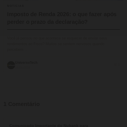
NOTICIAS
Imposto de Renda 2026: o que fazer após
perder o prazo da declaração?
Você já pensou no que acontece se esquecer de enviar seus
rendimentos ao Fisco? Muitos se sentem nervosos quando
percebem…
UniversoTech
💬 0
05/06/2026
1
Comentário
Comunicado Importante do Nubank para