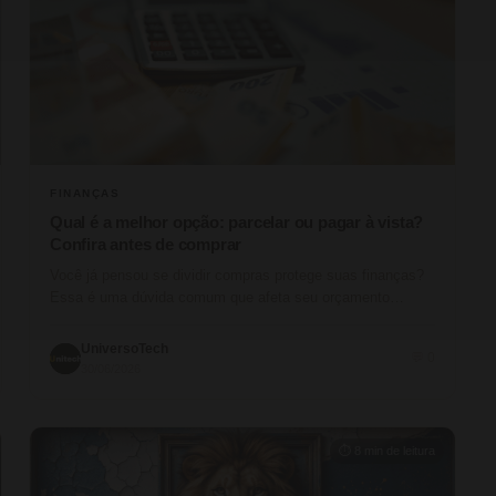
FINANÇAS
Qual é a melhor opção: parcelar ou pagar à vista?
Confira antes de comprar
Você já pensou se dividir compras protege suas finanças?
Essa é uma dúvida comum que afeta seu orçamento
doméstico. A escolha entre pagar à vista ou…
UniversoTech
💬 0
30/06/2026
⏱ 8 min de leitura