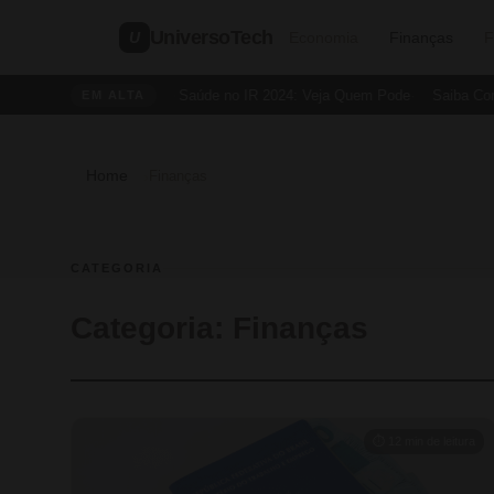
UniversoTech
U
Economia
Finanças
F
Dedução de Saúde no IR 2024: Veja Quem Pode
Saiba Como Cri
EM ALTA
Home
›
Finanças
CATEGORIA
Categoria:
Finanças
⏱ 12 min de leitura