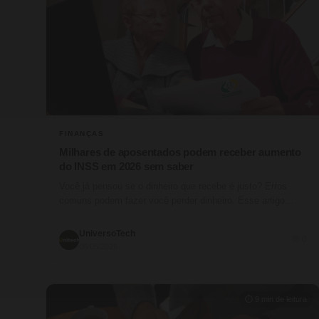
FINANÇAS
Milhares de aposentados podem receber aumento
do INSS em 2026 sem saber
Você já pensou se o dinheiro que recebe é justo? Erros
comuns podem fazer você perder dinheiro. Esse artigo
fala…
UniversoTech
💬 0
06/05/2026
⏱ 9 min de leitura