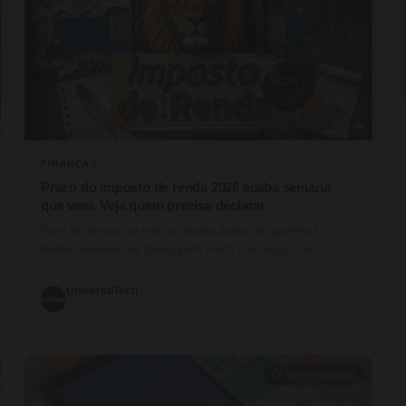
FINANÇAS
Prazo do imposto de renda 2026 acaba semana
que vem. Veja quem precisa declarar
Você já pensou se precisa enviar dados ao governo?
Muitas pessoas se preocupam muito com isso. Isso
acontece porque não…
UniversoTech
💬 0
23/05/2026
⏱ 10 min de leitura