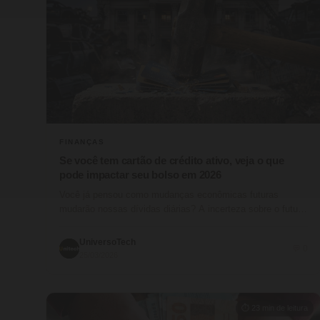
FINANÇAS
Se você tem cartão de crédito ativo, veja o que
pode impactar seu bolso em 2026
Você já pensou como mudanças econômicas futuras
mudarão nossas dívidas diárias? A incerteza sobre o futuro
financeiro faz muitas pessoas…
UniversoTech
💬 0
25/03/2026
⏱ 23 min de leitura