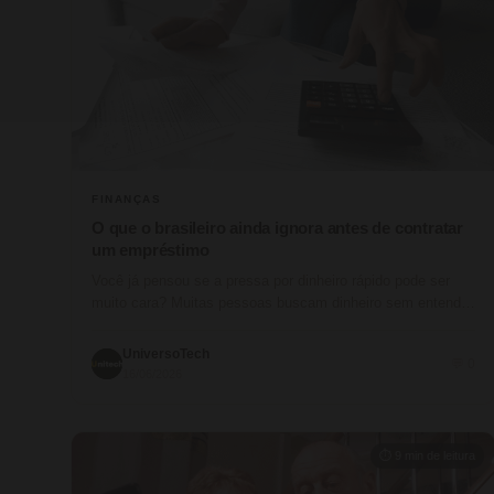
FINANÇAS
O que o brasileiro ainda ignora antes de contratar
um empréstimo
Você já pensou se a pressa por dinheiro rápido pode ser
muito cara? Muitas pessoas buscam dinheiro sem entender
as…
UniversoTech
💬 0
16/06/2026
⏱ 9 min de leitura