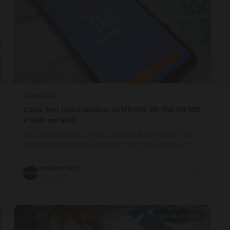
FINANÇAS
Caixa Tem libera auxílios de R$ 600, R$ 750, R$ 900
e mais em abril
Você já se perguntou como o governo decide o valor dos
pagamentos mensais? Muitas famílias brasileiras ficam
confusas com as…
UniversoTech
💬 0
03/04/2026
⏱ 8 min de leitura