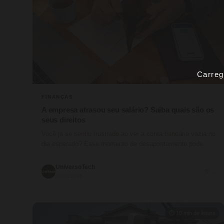
Carreg
FINANÇAS
A empresa atrasou seu salário? Saiba quais são os
seus direitos
Você já se sentiu frustrado ao ver a conta bancária vazia no
dia esperado? Esse momento de desapontamento pode
afetar…
UniversoTech
💬 0
30/03/2026
⏱ 10 min de leitura