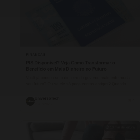
FINANÇAS
PIS Disponível? Veja Como Transformar o
Benefício em Mais Dinheiro no Futuro
Você já pensou se o dinheiro do governo realmente muda
seu futuro? Ou se ele só paga contas antigas? Quando…
UniversoTech
💬 0
19/07/2026
⏱ 13 min de leitura