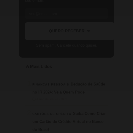
seu e-mail.
QUERO RECEBER! ✨
Sem spam. Cancele quando quiser.
Mais Lidos
🔥
1
Dedução de Saúde
FINANÇAS PESSOAIS
no IR 2024: Veja Quem Pode
⏱ 4 min de leitura · 💬 3
2
Saiba Como Criar
CARTÕES DE CRÉDITO
um Cartão de Crédito Virtual no Banco
do Brasil