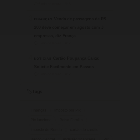
⏱ 6 min de leitura · 💬 3
3
Venda de passagens de R$
FINANÇAS
200 deve começar em agosto com 3
empresas, diz França
⏱ 3 min de leitura · 💬 2
4
Cartão Poupança Caixa:
NOTICIAS
Solicite Facilmente em Passos
⏱ 9 min de leitura · 💬 2
Tags
🏷️
Finanças
imposto por Pix
Pix funciona
Bolsa Família
Imposto de Renda
cartão de crédito
Banco Central
inclusão financeira
Pix