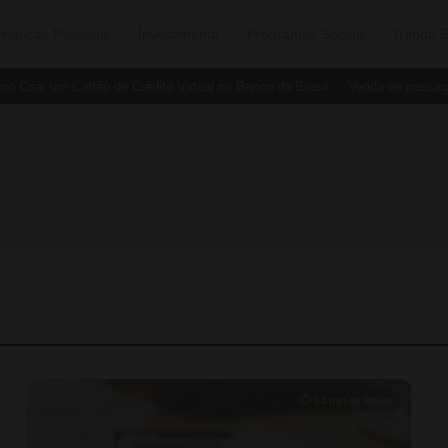
inanças Pessoais
Investimento
Programas Sociais
Renda E
ar um Cartão de Crédito Virtual no Banco do Brasil
Venda de passagens 
⏱ 13 min de leitura