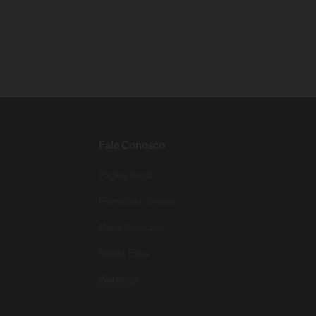
Fale Conosco
Pagina inicial
Entre para o nosso grupo do
WhatsApp!
Formulário contato
Preencha seus dados e falaremos agora!
Mapa Glossário
Seu nome
*
Renda Extra
E-mail
(opcional)
Webstory
Seu WhatsApp
*