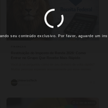
ando seu conteúdo exclusivo. Por favor, aguarde um inst
FINANÇAS
Restituição do Imposto de Renda 2026: Como
Entrar no Grupo Que Recebe Mais Rápido
Você já se perguntou como ter seu dinheiro de volta rápido?
Muitas pessoas esperam ansiosamente por esse momento.
A Receita…
UniversoTech
💬 0
30/03/2026
⏱ 11 min de leitura