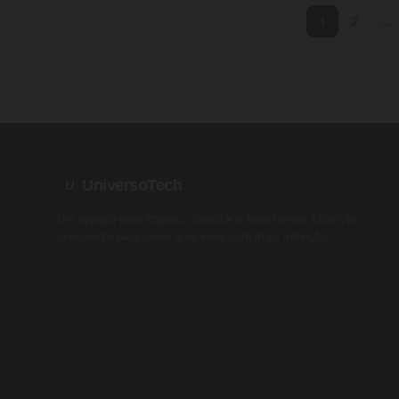
1
2
…
UniversoTech
U
Um espaço para inspirar, conectar e transformar. Lifestyle
consciente para quem quer viver com mais intenção.