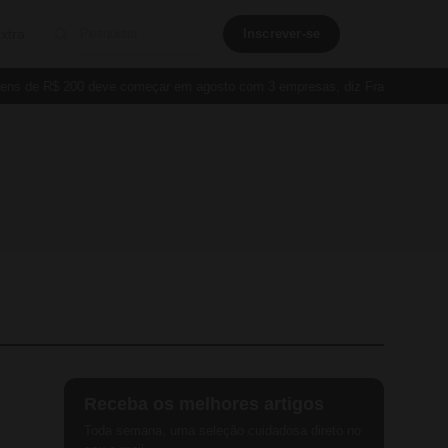
xtra
Inscrever-se
de R$ 200 deve começar em agosto com 3 empresas, diz França
Cartão P
Receba os melhores artigos
Toda semana, uma seleção cuidadosa direto no