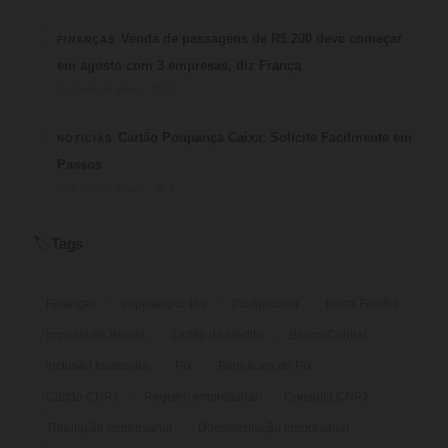
3
Venda de passagens de R$ 200 deve começar
FINANÇAS
em agosto com 3 empresas, diz França
⏱ 3 min de leitura · 💬 2
4
Cartão Poupança Caixa: Solicite Facilmente em
NOTICIAS
Passos
⏱ 9 min de leitura · 💬 2
Tags
🏷️
Finanças
imposto por Pix
Pix funciona
Bolsa Família
Imposto de Renda
cartão de crédito
Banco Central
inclusão financeira
Pix
Benefícios do Pix
Cartão CNPJ
Registro empresarial
Consulta CNPJ
Tributação empresarial
Documentação empresarial