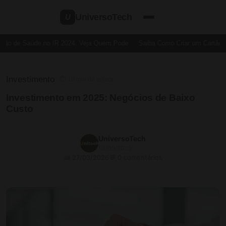
UniversoTech
U
ão de Saúde no IR 2024: Veja Quem Pode
Saiba Como Criar um Cartão de 
Investimento
⏱ 10 min de leitura
Investimento em 2025: Negócios de Baixo
Custo
UniversoTech
13/09/2025
📅 27/03/2026
💬 0 comentários