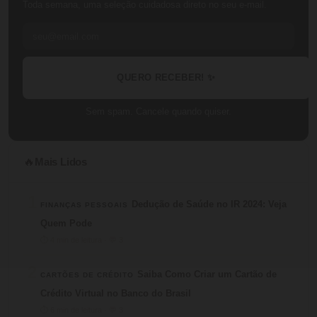
Toda semana, uma seleção cuidadosa direto no seu e-mail.
QUERO RECEBER! ✨
Sem spam. Cancele quando quiser.
Mais Lidos
🔥
1
Dedução de Saúde no IR 2024: Veja
FINANÇAS PESSOAIS
Quem Pode
⏱ 4 min de leitura · 💬 3
2
Saiba Como Criar um Cartão de
CARTÕES DE CRÉDITO
Crédito Virtual no Banco do Brasil
⏱ 6 min de leitura · 💬 3