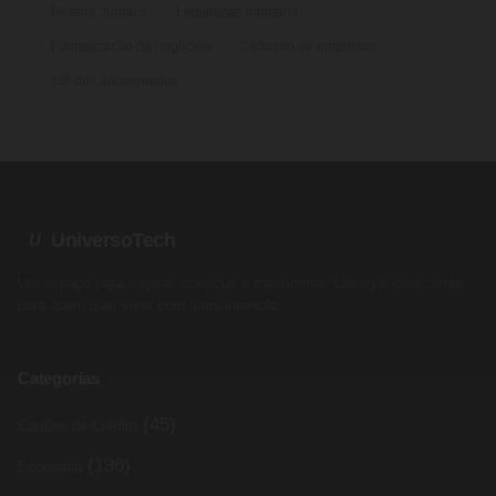
Pessoa Jurídica
Legislação tributária
Formalização de negócios
Cadastro de empresas
13º dos aposentados
UniversoTech
U
Um espaço para inspirar, conectar e transformar. Lifestyle consciente
para quem quer viver com mais intenção.
Categorias
(45)
Cartões de Crédito
(136)
Economia