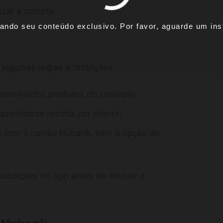
izar a compra.
ando seu conteúdo exclusivo. Por favor, aguarde um inst
algumas regras e restrições:
eterminados produtos do cardápio;
antidade restrita por cliente;
e com o cartão Nubank, sem a opção de
 condições no app antes de efetuar a