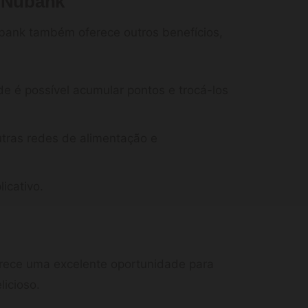
s Nubank
bank também oferece outros benefícios,
de é possível acumular pontos e trocá-los
outras redes de alimentação e
icativo.
rece uma excelente oportunidade para
icioso.