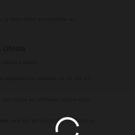
so, é importante acompanhar as
 Oferta
e passo a passo:
o aplicativo do Nubank ou no site do
is nem todas as unidades podem estar
ank
, seja por aproximação, QR Code ou