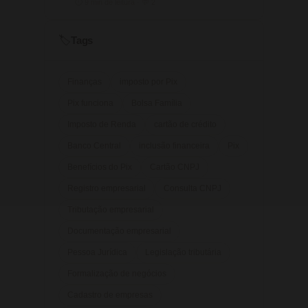
⏱ 9 min de leitura · 💬 2
Tags
🏷️
Finanças
imposto por Pix
Pix funciona
Bolsa Família
Imposto de Renda
cartão de crédito
Banco Central
inclusão financeira
Pix
Benefícios do Pix
Cartão CNPJ
Registro empresarial
Consulta CNPJ
Tributação empresarial
Documentação empresarial
Pessoa Jurídica
Legislação tributária
Formalização de negócios
Cadastro de empresas