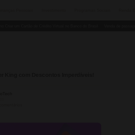
inanças Pessoais
Investimento
Programas Sociais
Renda E
ar um Cartão de Crédito Virtual no Banco do Brasil
Venda de passagens 
r King com Descontos Imperdíveis!
soTech
25
 comentários