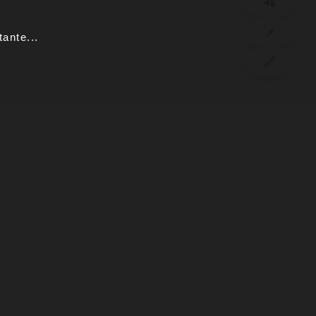
📲
📌
ante...
🔗