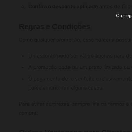
Confira o desconto aplicado
antes de final
Carreg
Regras e Condições
Como qualquer promoção, essa parceria possui 
O desconto pode ser válido apenas para d
A promoção pode ter um prazo limitado ou qu
O pagamento deve ser feito exclusivament
parcelamento em alguns casos.
Para evitar surpresas, sempre leia os termos e
compra.