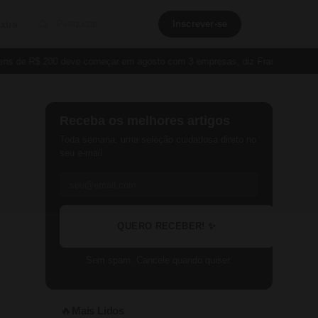
xtra
Inscrever-se
de R$ 200 deve começar em agosto com 3 empresas, diz França
Cartão P
Receba os melhores artigos
Toda semana, uma seleção cuidadosa direto no
seu e-mail.
QUERO RECEBER! ✨
Sem spam. Cancele quando quiser.
Mais Lidos
🔥