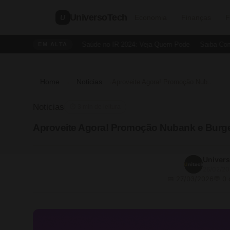
UniversoTech
U
Economia
Finanças
F
Dedução de Saúde no IR 2024: Veja Quem Pode
Saiba Como Cri
EM ALTA
Home
Noticias
›
›
Aproveite Agora! Promoção Nubank e Burger King com Descontos Imperdíveis!
Noticias
⏱ 3 min de leitura
Aproveite Agora! Promoção Nubank e Burge
Univer
26/02/20
📅 27/03/2026
💬 0