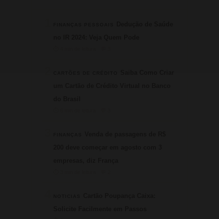
1
Dedução de Saúde
FINANÇAS PESSOAIS
no IR 2024: Veja Quem Pode
⏱ 4 min de leitura · 💬 3
2
Saiba Como Criar
CARTÕES DE CRÉDITO
um Cartão de Crédito Virtual no Banco
do Brasil
⏱ 6 min de leitura · 💬 3
3
Venda de passagens de R$
FINANÇAS
200 deve começar em agosto com 3
empresas, diz França
⏱ 3 min de leitura · 💬 2
4
Cartão Poupança Caixa:
NOTICIAS
Solicite Facilmente em Passos