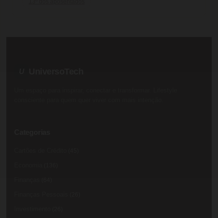
13º dos aposentados
UniversoTech
U
Um espaço para inspirar, conectar e transformar. Lifestyle
consciente para quem quer viver com mais intenção.
Categorias
Cartões de Crédito
(45)
Economia
(136)
Finanças
(64)
Finanças Pessoais
(26)
Investimento
(26)