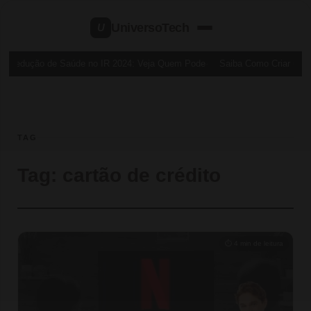
UniversoTech
U
Dedução de Saúde no IR 2024: Veja Quem Pode
Saiba Como Criar um Ca
TAG
Tag:
cartão de crédito
⏱ 4 min de leitura