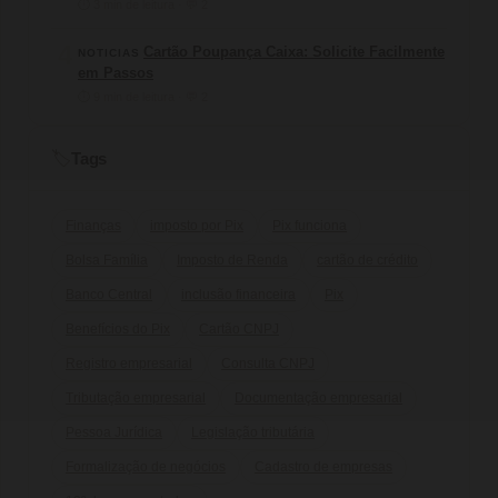
⏱ 3 min de leitura · 💬 2
4
Cartão Poupança Caixa: Solicite Facilmente
NOTICIAS
em Passos
⏱ 9 min de leitura · 💬 2
Tags
🏷️
Finanças
imposto por Pix
Pix funciona
Bolsa Família
Imposto de Renda
cartão de crédito
Banco Central
inclusão financeira
Pix
Benefícios do Pix
Cartão CNPJ
Registro empresarial
Consulta CNPJ
Tributação empresarial
Documentação empresarial
Pessoa Jurídica
Legislação tributária
Formalização de negócios
Cadastro de empresas