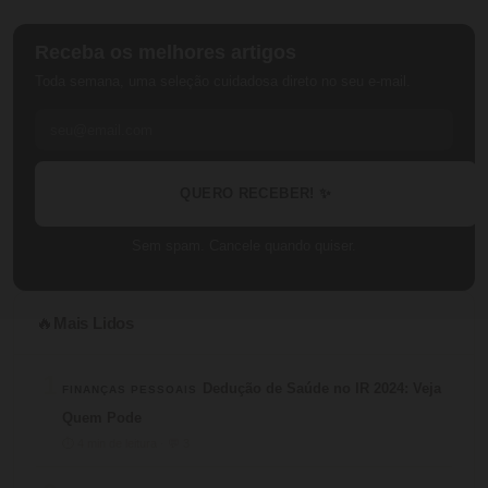
Receba os melhores artigos
Toda semana, uma seleção cuidadosa direto no seu e-mail.
QUERO RECEBER! ✨
Sem spam. Cancele quando quiser.
Mais Lidos
🔥
1
Dedução de Saúde no IR 2024: Veja
FINANÇAS PESSOAIS
Quem Pode
⏱ 4 min de leitura · 💬 3