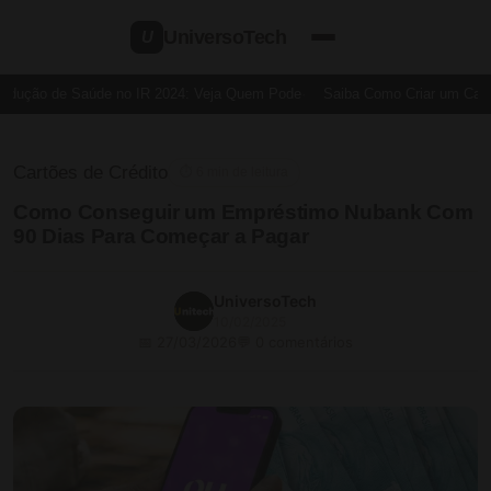
UniversoTech
U
dução de Saúde no IR 2024: Veja Quem Pode
Saiba Como Criar um Cartão
Cartões de Crédito
⏱ 6 min de leitura
Como Conseguir um Empréstimo Nubank Com
90 Dias Para Começar a Pagar
UniversoTech
10/02/2025
📅 27/03/2026
💬 0 comentários