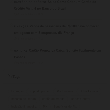
2
Saiba Como Criar um Cartão de
CARTÕES DE CRÉDITO
Crédito Virtual no Banco do Brasil
⏱ 6 min de leitura · 💬 3
3
Venda de passagens de R$ 200 deve começar
FINANÇAS
em agosto com 3 empresas, diz França
⏱ 3 min de leitura · 💬 2
4
Cartão Poupança Caixa: Solicite Facilmente em
NOTICIAS
Passos
⏱ 9 min de leitura · 💬 2
Tags
🏷️
Finanças
imposto por Pix
Pix funciona
Bolsa Família
Imposto de Renda
cartão de crédito
Banco Central
inclusão financeira
Pix
Benefícios do Pix