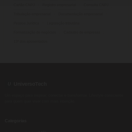
Cartão CNPJ
Registro empresarial
Consulta CNPJ
Tributação empresarial
Documentação empresarial
Pessoa Jurídica
Legislação tributária
Formalização de negócios
Cadastro de empresas
13º dos aposentados
UniversoTech
U
Um espaço para inspirar, conectar e transformar. Lifestyle consciente
para quem quer viver com mais intenção.
Categorias