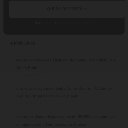
QUERO RECEBER! ✨
Sem spam. Cancele quando quiser.
Mais Lidos
🔥
1
Dedução de Saúde no IR 2024: Veja
FINANÇAS PESSOAIS
Quem Pode
⏱ 4 min de leitura · 💬 3
2
Saiba Como Criar um Cartão de
CARTÕES DE CRÉDITO
Crédito Virtual no Banco do Brasil
⏱ 6 min de leitura · 💬 3
3
Venda de passagens de R$ 200 deve começar
FINANÇAS
em agosto com 3 empresas, diz França