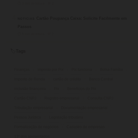
⏱ 3 min de leitura · 💬 2
4
Cartão Poupança Caixa: Solicite Facilmente em
NOTICIAS
Passos
⏱ 9 min de leitura · 💬 2
Tags
🏷️
Finanças
imposto por Pix
Pix funciona
Bolsa Família
Imposto de Renda
cartão de crédito
Banco Central
inclusão financeira
Pix
Benefícios do Pix
Cartão CNPJ
Registro empresarial
Consulta CNPJ
Tributação empresarial
Documentação empresarial
Pessoa Jurídica
Legislação tributária
Formalização de negócios
Cadastro de empresas
13º dos aposentados