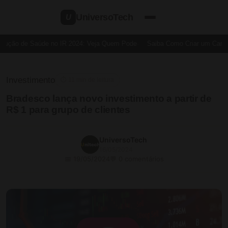
UniversoTech
U
ução de Saúde no IR 2024: Veja Quem Pode
Saiba Como Criar um Cartão d
Investimento
⏱ 11 min de leitura
Bradesco lança novo investimento a partir de
R$ 1 para grupo de clientes
UniversoTech
16/05/2024
📅 19/05/2024
💬 0 comentários