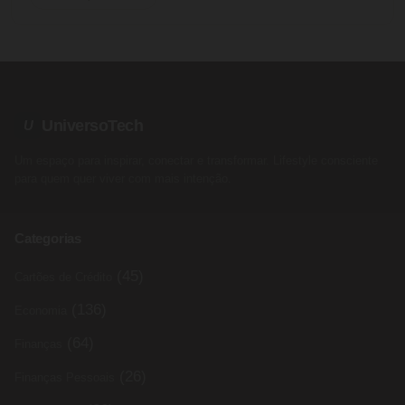
UniversoTech
U
Um espaço para inspirar, conectar e transformar. Lifestyle consciente
para quem quer viver com mais intenção.
Categorias
(45)
Cartões de Crédito
(136)
Economia
(64)
Finanças
(26)
Finanças Pessoais