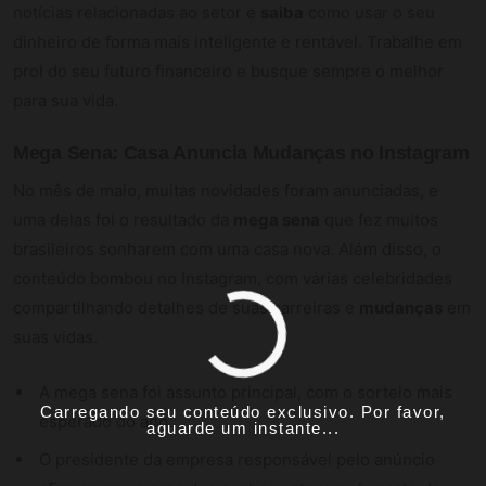
notícias relacionadas ao setor e
saiba
como usar o seu
dinheiro de forma mais inteligente e rentável. Trabalhe em
prol do seu futuro financeiro e busque sempre o melhor
para sua vida.
Mega Sena: Casa Anuncia Mudanças no Instagram
No mês de maio, muitas novidades foram anunciadas, e
uma delas foi o resultado da
mega sena
que fez muitos
brasileiros sonharem com uma casa nova. Além disso, o
conteúdo bombou no Instagram, com várias celebridades
compartilhando detalhes de suas carreiras e
mudanças
em
suas vidas.
A mega sena foi assunto principal, com o sorteio mais
Carregando seu conteúdo exclusivo. Por favor,
esperado do ano.
aguarde um instante...
O presidente da empresa responsável pelo anúncio