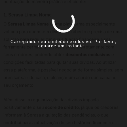
pontuação de maneira prática e eficiente:
1. Serasa Limpa Nome
O
Serasa Limpa Nome
é uma plataforma especialmente
voltada para quem tem dívidas em aberto e precisa de uma
solução para regularizar sua situação financeira. Essa
Carregando seu conteúdo exclusivo. Por favor,
aguarde um instante...
ferramenta permite que você negocie diretamente com
seus credores, podendo obter
descontos exclusivos
e
condições facilitadas para quitar suas dívidas. Ao utilizar
essa plataforma, é possível negociar de forma simples, sem
precisar sair de casa, e alcançar um acordo que caiba no
seu orçamento.
Além disso, a regularização das dívidas impacta
positivamente o seu
score de crédito
, já que os credores
informam à Serasa a quitação das pendências, o que
contribui para a atualização do seu histórico financeiro.