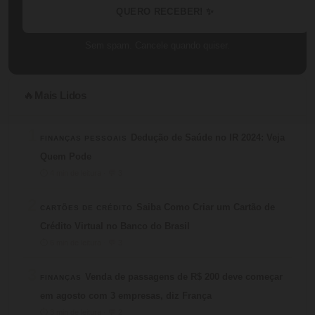
QUERO RECEBER! ✨
Sem spam. Cancele quando quiser.
Mais Lidos
🔥
1
Dedução de Saúde no IR 2024: Veja
FINANÇAS PESSOAIS
Quem Pode
⏱ 4 min de leitura · 💬 3
2
Saiba Como Criar um Cartão de
CARTÕES DE CRÉDITO
Crédito Virtual no Banco do Brasil
⏱ 6 min de leitura · 💬 3
3
Venda de passagens de R$ 200 deve começar
FINANÇAS
em agosto com 3 empresas, diz França
⏱ 3 min de leitura · 💬 2