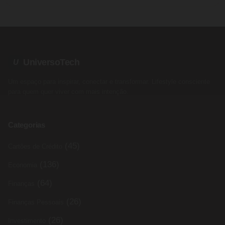
UniversoTech
U
Um espaço para inspirar, conectar e transformar. Lifestyle consciente
para quem quer viver com mais intenção.
Categorias
(45)
Cartões de Crédito
(136)
Economia
(64)
Finanças
(26)
Finanças Pessoais
(26)
Investimento