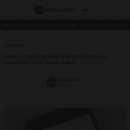
UniversoTech
U
ção de Saúde no IR 2024: Veja Quem Pode
Saiba Como Criar um Cartão de
Economia
⏱ 12 min de leitura
Serasa emite comunicado para todos os
brasileiros com Score baixo
UniversoTech
21/01/2025
📅 21/01/2025
💬 0 comentários