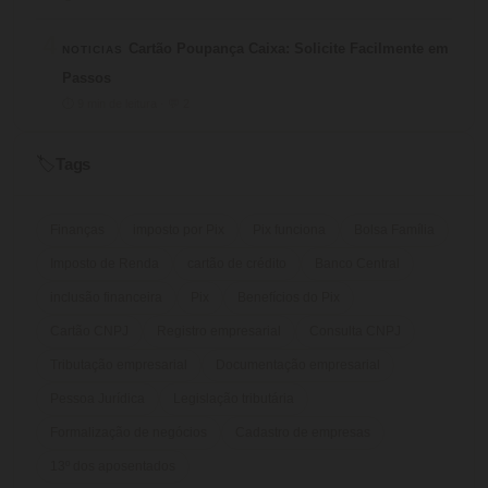
4
Cartão Poupança Caixa: Solicite Facilmente em
NOTICIAS
Passos
⏱ 9 min de leitura · 💬 2
Tags
🏷️
Finanças
imposto por Pix
Pix funciona
Bolsa Família
Imposto de Renda
cartão de crédito
Banco Central
inclusão financeira
Pix
Benefícios do Pix
Cartão CNPJ
Registro empresarial
Consulta CNPJ
Tributação empresarial
Documentação empresarial
Pessoa Jurídica
Legislação tributária
Formalização de negócios
Cadastro de empresas
13º dos aposentados