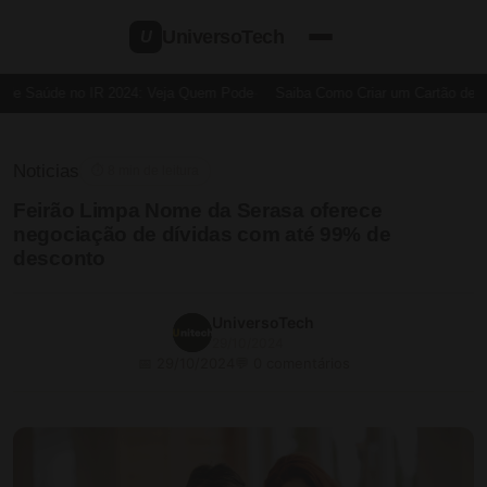
UniversoTech
U
de Saúde no IR 2024: Veja Quem Pode
Saiba Como Criar um Cartão de Cré
Noticias
⏱ 8 min de leitura
Feirão Limpa Nome da Serasa oferece
negociação de dívidas com até 99% de
desconto
UniversoTech
29/10/2024
📅 29/10/2024
💬 0 comentários