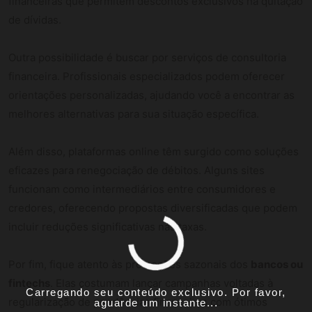
financeiras que permitem descontos exclusivos na quitação
de dívidas.
Outra possibilidade é buscar por serviços de consultoria
financeira. Profissionais especializados podem oferecer
orientações personalizadas, ajudando você a encontrar as
melhores alternativas para sua situação específica.
Além disso, plataformas online têm surgido como soluções
eficazes para renegociação de débitos. Alguns sites
funcionam como intermediários entre consumidores e
credores, oferecendo propostas diversificadas que podem
incluir reduções significativas nas taxas.
Por fim, fique atento às promoções sazonais dos
bancos ou
fintechs
. Elas costumam lançar campanhas voltadas à
Carregando seu conteúdo exclusivo. Por favor,
regularização de pendências financeiras com ótimos
aguarde um instante...