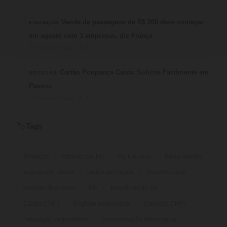
3
Venda de passagens de R$ 200 deve começar
FINANÇAS
em agosto com 3 empresas, diz França
⏱ 3 min de leitura · 💬 2
4
Cartão Poupança Caixa: Solicite Facilmente em
NOTICIAS
Passos
⏱ 9 min de leitura · 💬 2
Tags
🏷️
Finanças
imposto por Pix
Pix funciona
Bolsa Família
Imposto de Renda
cartão de crédito
Banco Central
inclusão financeira
Pix
Benefícios do Pix
Cartão CNPJ
Registro empresarial
Consulta CNPJ
Tributação empresarial
Documentação empresarial