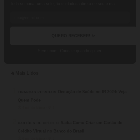
Toda semana, uma seleção cuidadosa direto no seu e-mail.
QUERO RECEBER! ✨
Sem spam. Cancele quando quiser.
Mais Lidos
🔥
1
Dedução de Saúde no IR 2024: Veja
FINANÇAS PESSOAIS
Quem Pode
⏱ 4 min de leitura · 💬 3
2
Saiba Como Criar um Cartão de
CARTÕES DE CRÉDITO
Crédito Virtual no Banco do Brasil
⏱ 6 min de leitura · 💬 3