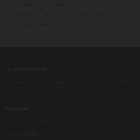
Pessoa Jurídica
Legislação tributária
Formalização de negócios
Cadastro de empresas
13º dos aposentados
UniversoTech
U
Um espaço para inspirar, conectar e transformar. Lifestyle consciente
para quem quer viver com mais intenção.
Categorias
(45)
Cartões de Crédito
(136)
Economia