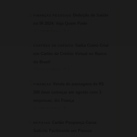
1
Dedução de Saúde
FINANÇAS PESSOAIS
no IR 2024: Veja Quem Pode
⏱ 4 min de leitura · 💬 3
2
Saiba Como Criar
CARTÕES DE CRÉDITO
um Cartão de Crédito Virtual no Banco
do Brasil
⏱ 6 min de leitura · 💬 3
3
Venda de passagens de R$
FINANÇAS
200 deve começar em agosto com 3
empresas, diz França
⏱ 3 min de leitura · 💬 2
4
Cartão Poupança Caixa:
NOTICIAS
Solicite Facilmente em Passos