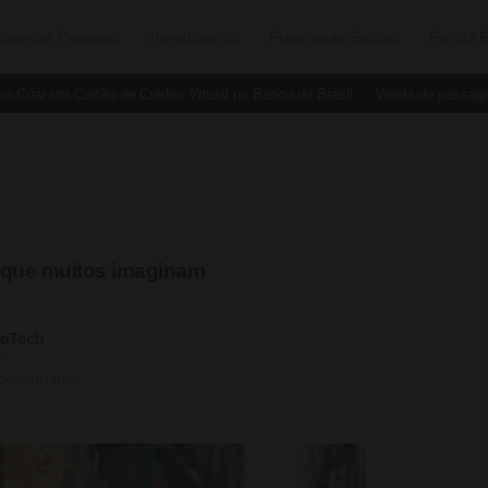
inanças Pessoais
Investimento
Programas Sociais
Renda E
ar um Cartão de Crédito Virtual no Banco do Brasil
Venda de passagens 
o que muitos imaginam
soTech
25
 comentários