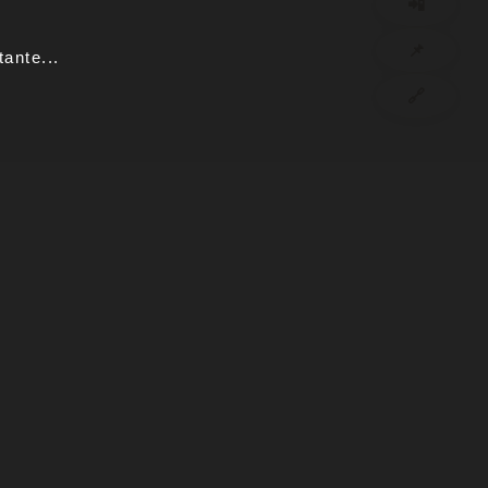
📲
📌
ante...
🔗