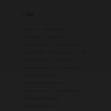
⏱ 9 min de leitura · 💬 2
Tags
🏷️
Finanças
imposto por Pix
Pix funciona
Bolsa Família
Imposto de Renda
cartão de crédito
Banco Central
inclusão financeira
Pix
Benefícios do Pix
Cartão CNPJ
Registro empresarial
Consulta CNPJ
Tributação empresarial
Documentação empresarial
Pessoa Jurídica
Legislação tributária
Formalização de negócios
Cadastro de empresas