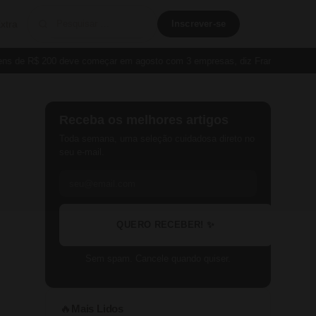
xtra
Inscrever-se
de R$ 200 deve começar em agosto com 3 empresas, diz França
Cartão P
Receba os melhores artigos
Toda semana, uma seleção cuidadosa direto no
seu e-mail.
QUERO RECEBER! ✨
Sem spam. Cancele quando quiser.
Mais Lidos
🔥