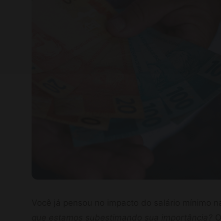
Você já pensou no impacto do salário mínimo na
que estamos subestimando sua importância?
O 