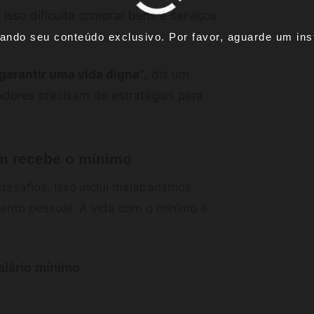
. Isso dificulta comprar bens e serviços
ando seu conteúdo exclusivo. Por favor, aguarde um inst
 garantir uma vida digna”
, diz um
adores precisam de estratégias para
em recebe o mínimo
esafios. Isso inclui malabarismos
mento pessoal. A vida com o mínimo é
alário mínimo