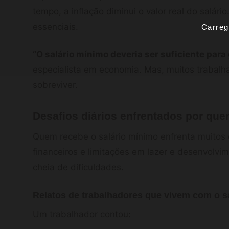
tempo, a inflação diminui o valor real do salário
essenciais.
Carreg
“O salário mínimo deveria ser suficiente para
especialista em economia. Mas, muitos trabalh
sobreviver.
Desafios diários enfrentados por qu
Quem recebe o salário mínimo enfrenta muitos d
financeiros e limitações em lazer e desenvolvi
cheia de dificuldades.
Relatos de trabalhadores que vivem com o s
Um trabalhador contou: