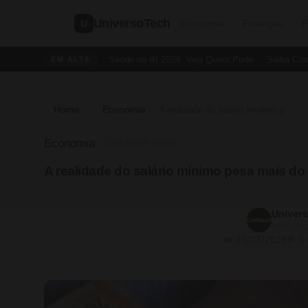
UniversoTech
U
Economia
Finanças
F
Dedução de Saúde no IR 2024: Veja Quem Pode
Saiba Como Cri
EM ALTA
Home
Economia
›
›
A realidade do salário mínimo pesa mais do que muitos imaginam
Economia
⏱ 14 min de leitura
A realidade do salário mínimo pesa mais d
Univer
16/12/20
📅 29/03/2026
💬 0