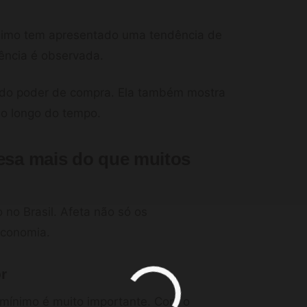
ínimo tem apresentado uma tendência de
ência é observada.
 do poder de compra. Ela também mostra
ao longo do tempo.
pesa mais do que muitos
 no Brasil. Afeta não só os
economia.
r
 mínimo é muito importante. Com o