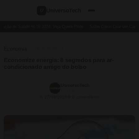
UniversoTech
U
ução de Saúde no IR 2024: Veja Quem Pode
Saiba Como Criar um Cartão d
Economia
⏱ 16 min de leitura
Economize energia: 8 segredos para ar-
condicionado amigo do bolso
UniversoTech
23/12/2025
📅 27/03/2026
💬 0 comentários