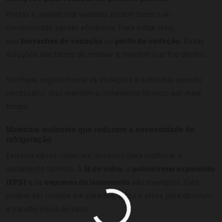
Portas e janelas mal vedadas podem fazer o ar-
condicionado perder eficiência. Para evitar isso,
use
borrachas de vedação
ou
perfis de vedação
. Essas
soluções são fáceis de instalar e mantêm o ar frio dentro.
Verifique regularmente as vedações e substitua quando
necessário. Isso mantém o isolamento térmico por mais
tempo.
Materiais isolantes que reduzem a necessidade de
refrigeração
Existem vários
materiais isolantes
para melhorar o
isolamento térmico. A
lã de vidro
, o
poliestireno expandido
(EPS)
e as
espumas de isolamento
são exemplos. Eles
podem ser usados em paredes, tetos e pisos para diminuir
a transferência de calor.