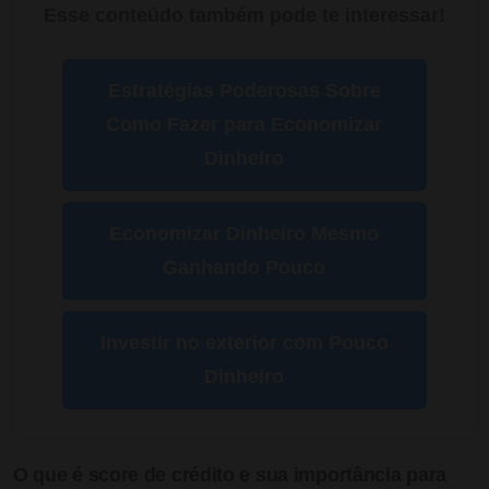
Esse conteúdo também pode te interessar!
Estratégias Poderosas Sobre
Como Fazer para Economizar
Dinheiro
Economizar Dinheiro Mesmo
Ganhando Pouco
Investir no exterior com Pouco
Dinheiro
O que é score de crédito e sua importância para