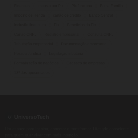
Finanças
imposto por Pix
Pix funciona
Bolsa Família
Imposto de Renda
cartão de crédito
Banco Central
inclusão financeira
Pix
Benefícios do Pix
Cartão CNPJ
Registro empresarial
Consulta CNPJ
Tributação empresarial
Documentação empresarial
Pessoa Jurídica
Legislação tributária
Formalização de negócios
Cadastro de empresas
13º dos aposentados
UniversoTech
U
Um espaço para inspirar, conectar e transformar. Lifestyle consciente
para quem quer viver com mais intenção.