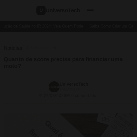
UniversoTech
U
ução de Saúde no IR 2024: Veja Quem Pode
Saiba Como Criar um Cartão 
Noticias
⏱ 8 min de leitura
Quanto de score precisa para financiar uma
moto?
UniversoTech
19/08/2025
📅 27/03/2026
💬 0 comentários