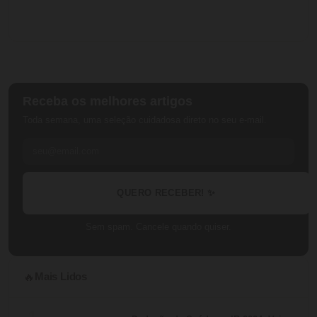
Receba os melhores artigos
Toda semana, uma seleção cuidadosa direto no seu e-mail.
QUERO RECEBER! ✨
Sem spam. Cancele quando quiser.
Mais Lidos
🔥