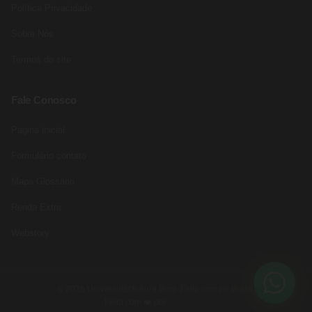
Política Privacidade
Sobre Nós
Termos do site
Fale Conosco
Pagina inicial
Formulário contato
Mapa Glossário
Renda Extra
Webstory
© 2026 Universotech Aura Blog. Feito com no Brasil.
Feito com ❤️ por
Rede Fast