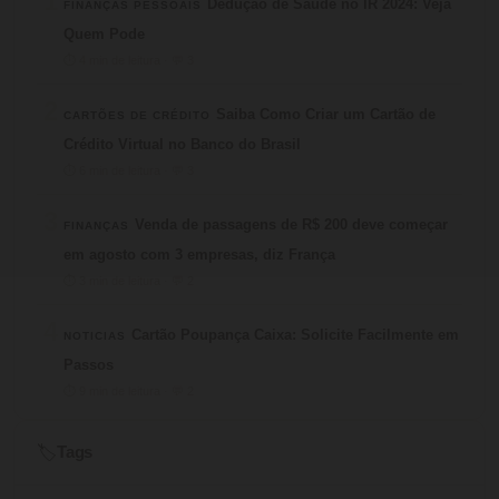
1
Dedução de Saúde no IR 2024: Veja
FINANÇAS PESSOAIS
Quem Pode
⏱ 4 min de leitura · 💬 3
2
Saiba Como Criar um Cartão de
CARTÕES DE CRÉDITO
Crédito Virtual no Banco do Brasil
⏱ 6 min de leitura · 💬 3
3
Venda de passagens de R$ 200 deve começar
FINANÇAS
em agosto com 3 empresas, diz França
⏱ 3 min de leitura · 💬 2
4
Cartão Poupança Caixa: Solicite Facilmente em
NOTICIAS
Passos
⏱ 9 min de leitura · 💬 2
Tags
🏷️