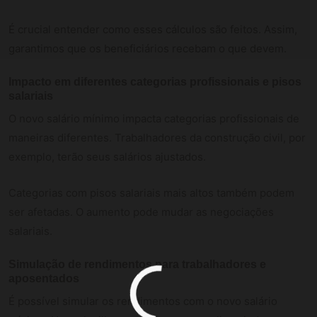
É crucial entender como esses cálculos são feitos. Assim,
garantimos que os beneficiários recebam o que devem.
Impacto em diferentes categorias profissionais e pisos
salariais
O novo salário mínimo impacta categorias profissionais de
maneiras diferentes. Trabalhadores da construção civil, por
exemplo, terão seus salários ajustados.
Categorias com pisos salariais mais altos também podem
ser afetadas. O aumento pode mudar as negociações
salariais.
Simulação de rendimentos para trabalhadores e
aposentados
É possível simular os rendimentos com o novo salário