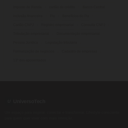
Imposto de Renda
cartão de crédito
Banco Central
inclusão financeira
Pix
Benefícios do Pix
Cartão CNPJ
Registro empresarial
Consulta CNPJ
Tributação empresarial
Documentação empresarial
Pessoa Jurídica
Legislação tributária
Formalização de negócios
Cadastro de empresas
13º dos aposentados
UniversoTech
U
Um espaço para inspirar, conectar e transformar. Lifestyle consciente
para quem quer viver com mais intenção.