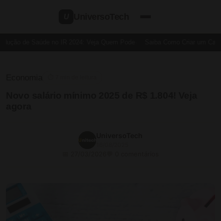
UniversoTech
U
dução de Saúde no IR 2024: Veja Quem Pode
Saiba Como Criar um Cartão 
Economia
⏱ 7 min de leitura
Novo salário mínimo 2025 de R$ 1.804! Veja
agora
UniversoTech
16/08/2025
📅 27/03/2026
💬 0 comentários