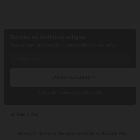
Receba os melhores artigos
Toda semana, uma seleção cuidadosa direto no seu e-mail.
QUERO RECEBER! ✨
Sem spam. Cancele quando quiser.
Mais Lidos
🔥
1
Dedução de Saúde no IR 2024: Veja
FINANÇAS PESSOAIS