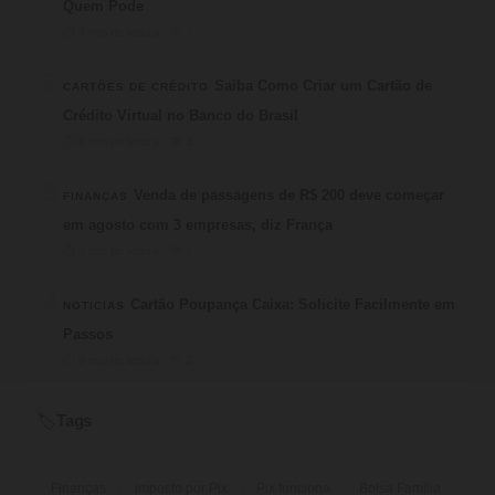
Quem Pode
⏱ 4 min de leitura · 💬 3
2
Saiba Como Criar um Cartão de
CARTÕES DE CRÉDITO
Crédito Virtual no Banco do Brasil
⏱ 6 min de leitura · 💬 3
3
Venda de passagens de R$ 200 deve começar
FINANÇAS
em agosto com 3 empresas, diz França
⏱ 3 min de leitura · 💬 2
4
Cartão Poupança Caixa: Solicite Facilmente em
NOTICIAS
Passos
⏱ 9 min de leitura · 💬 2
Tags
🏷️
Finanças
imposto por Pix
Pix funciona
Bolsa Família