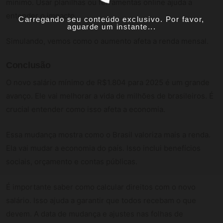
mínimo. Usar planilhas ou ferramentas online ajuda a
entender o impacto.
Carregando seu conteúdo exclusivo. Por favor,
aguarde um instante...
Simulando, vemos como o aumento afeta a renda mensal.
Conclusão
O novo salário mínimo de R$1.804 para 2025 é um grande
avanço. Ele vai melhorar a vida de milhões de brasileiros. É
crucial entender como isso afeta a economia.
Essa mudança mostra como o Brasil valoriza mais a renda.
Ela vai mudar a economia do país. Isso inclui benefícios
sociais, orçamento e contas públicas.
É importante saber como calcular direitos com o novo
salário. Isso ajuda a garantir que todos recebam o que
devem. A data de mudança e ajustes nas folhas de