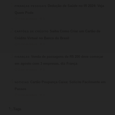
1
Dedução de Saúde no IR 2024: Veja
FINANÇAS PESSOAIS
Quem Pode
⏱ 4 min de leitura · 💬 3
2
Saiba Como Criar um Cartão de
CARTÕES DE CRÉDITO
Crédito Virtual no Banco do Brasil
⏱ 6 min de leitura · 💬 3
3
Venda de passagens de R$ 200 deve começar
FINANÇAS
em agosto com 3 empresas, diz França
⏱ 3 min de leitura · 💬 2
4
Cartão Poupança Caixa: Solicite Facilmente em
NOTICIAS
Passos
⏱ 9 min de leitura · 💬 2
Tags
🏷️