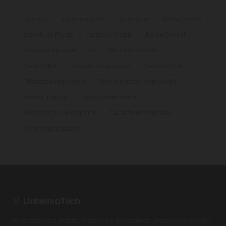
Finanças
imposto por Pix
Pix funciona
Bolsa Família
Imposto de Renda
cartão de crédito
Banco Central
inclusão financeira
Pix
Benefícios do Pix
Cartão CNPJ
Registro empresarial
Consulta CNPJ
Tributação empresarial
Documentação empresarial
Pessoa Jurídica
Legislação tributária
Formalização de negócios
Cadastro de empresas
13º dos aposentados
UniversoTech
U
Um espaço para inspirar, conectar e transformar. Lifestyle consciente