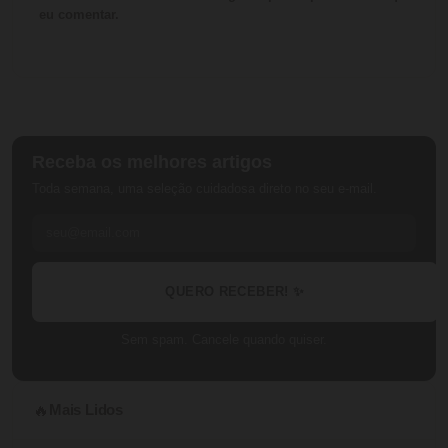
eu comentar.
Receba os melhores artigos
Toda semana, uma seleção cuidadosa direto no seu e-mail.
QUERO RECEBER! ✨
Sem spam. Cancele quando quiser.
Mais Lidos
🔥