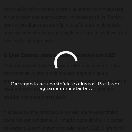
As
opiniões divergentes
sobre o aumento geram debates.
Alguns veem o aumento como um passo positivo. Porém,
outros acreditam que ele não é o suficiente. A discussão
mostra a complexidade da relação entre políticas fiscais e o
bem-estar da população.
O Que Esperar para o Salário Mínimo em 2025
As
expectativas futuras
sobre o salário mínimo em 2025
são incertas. Muitos trabalhadores esperam que o
crescimento do PIB traga um aumento salarial maior. Mas a
Carregando seu conteúdo exclusivo. Por favor,
aguarde um instante...
nova política fiscal limita os ajustes a 2,5%, o que cria
dúvidas sobre melhorias reais.
A
análise salarial
mostra que o crescimento econômico
pode não ser suficiente. A inflação pode diminuir o poder
de compra. Assim, o aumento salarial em 2025 é um tema