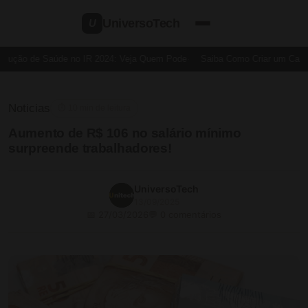
UniversoTech
U
ução de Saúde no IR 2024: Veja Quem Pode
Saiba Como Criar um Cartão 
Noticias
⏱ 10 min de leitura
Aumento de R$ 106 no salário mínimo
surpreende trabalhadores!
UniversoTech
13/09/2025
📅 27/03/2026
💬 0 comentários