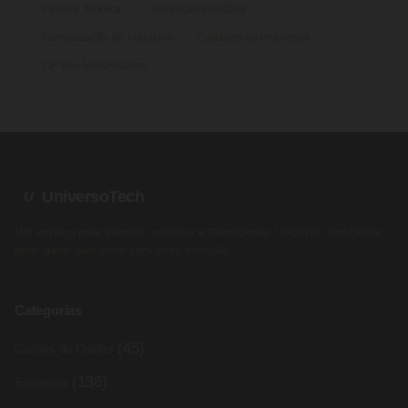
Pessoa Jurídica
Legislação tributária
Formalização de negócios
Cadastro de empresas
13º dos aposentados
UniversoTech
U
Um espaço para inspirar, conectar e transformar. Lifestyle consciente
para quem quer viver com mais intenção.
Categorias
(45)
Cartões de Crédito
(136)
Economia