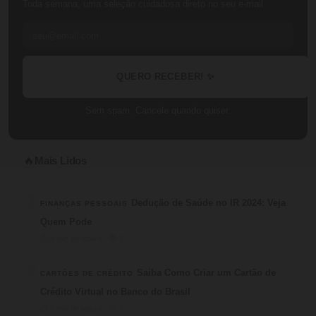
Toda semana, uma seleção cuidadosa direto no seu e-mail.
QUERO RECEBER! ✨
Sem spam. Cancele quando quiser.
Mais Lidos
🔥
1
Dedução de Saúde no IR 2024: Veja
FINANÇAS PESSOAIS
Quem Pode
⏱ 4 min de leitura · 💬 3
2
Saiba Como Criar um Cartão de
CARTÕES DE CRÉDITO
Crédito Virtual no Banco do Brasil
⏱ 6 min de leitura · 💬 3