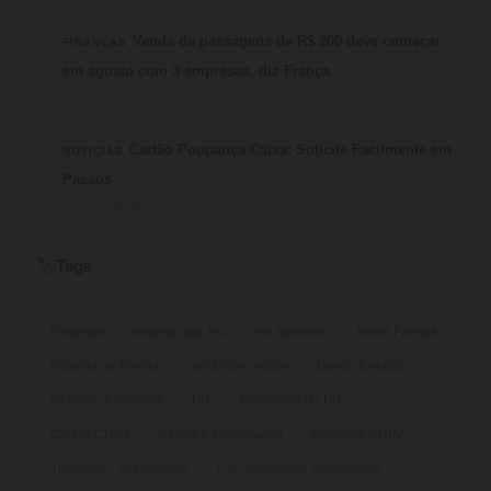
3
Venda de passagens de R$ 200 deve começar
FINANÇAS
em agosto com 3 empresas, diz França
⏱ 3 min de leitura · 💬 2
4
Cartão Poupança Caixa: Solicite Facilmente em
NOTICIAS
Passos
⏱ 9 min de leitura · 💬 2
Tags
🏷️
Finanças
imposto por Pix
Pix funciona
Bolsa Família
Imposto de Renda
cartão de crédito
Banco Central
inclusão financeira
Pix
Benefícios do Pix
Cartão CNPJ
Registro empresarial
Consulta CNPJ
Tributação empresarial
Documentação empresarial