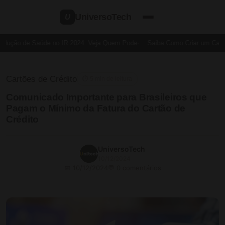
UniversoTech
U
dução de Saúde no IR 2024: Veja Quem Pode
Saiba Como Criar um Cartão
Cartões de Crédito
⏱ 5 min de leitura
Comunicado Importante para Brasileiros que
Pagam o Mínimo da Fatura do Cartão de
Crédito
UniversoTech
10/12/2024
📅 10/12/2024
💬 0 comentários