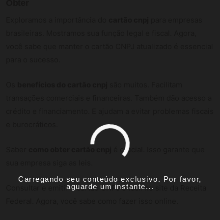
Obter
Exploramos a importância do
cartão cnpj
para empresas
brasileiras. Mostramos sua função legal e fiscal. Agora,
você sabe que manter o cartão CNPJ atualizado é essencial
para o sucesso.
Os
benefícios do cartão cnpj
são muitos. Facilitam
transações comerciais e financeiras. Também dão acesso a
crédito e financiamento. E ajudam a evitar problemas fiscais
e burocráticos.
Saber
como obter cartão cnpj
é crucial. Isso garante que
sua empresa siga as leis.
Carregando seu conteúdo exclusivo. Por favor,
aguarde um instante...
Consultar e emitir o cartão CNPJ é fácil no site da Receita
Federal. Agora, você sabe como fazer isso online.