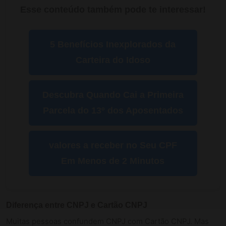
Esse conteúdo também pode te interessar!
5 Benefícios Inexplorados da
Carteira do Idoso
Descubra Quando Cai a Primeira
Parcela do 13º dos Aposentados
valores a receber no Seu CPF
Em Menos de 2 Minutos
Diferença entre CNPJ e Cartão CNPJ
Muitas pessoas confundem CNPJ com Cartão CNPJ. Mas