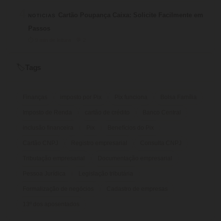
4
Cartão Poupança Caixa: Solicite Facilmente em
NOTICIAS
Passos
⏱ 9 min de leitura · 💬 2
Tags
🏷️
Finanças
imposto por Pix
Pix funciona
Bolsa Família
Imposto de Renda
cartão de crédito
Banco Central
inclusão financeira
Pix
Benefícios do Pix
Cartão CNPJ
Registro empresarial
Consulta CNPJ
Tributação empresarial
Documentação empresarial
Pessoa Jurídica
Legislação tributária
Formalização de negócios
Cadastro de empresas
13º dos aposentados