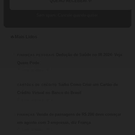
QUERO RECEBER! ✨
Sem spam. Cancele quando quiser.
Mais Lidos
🔥
1
Dedução de Saúde no IR 2024: Veja
FINANÇAS PESSOAIS
Quem Pode
⏱ 4 min de leitura · 💬 3
2
Saiba Como Criar um Cartão de
CARTÕES DE CRÉDITO
Crédito Virtual no Banco do Brasil
⏱ 6 min de leitura · 💬 3
3
Venda de passagens de R$ 200 deve começar
FINANÇAS
em agosto com 3 empresas, diz França
⏱ 3 min de leitura · 💬 2