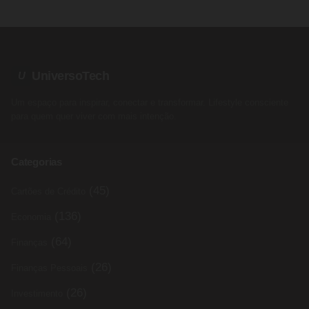
UniversoTech
U
Um espaço para inspirar, conectar e transformar. Lifestyle consciente
para quem quer viver com mais intenção.
Categorias
(45)
Cartões de Crédito
(136)
Economia
(64)
Finanças
(26)
Finanças Pessoais
(26)
Investimento