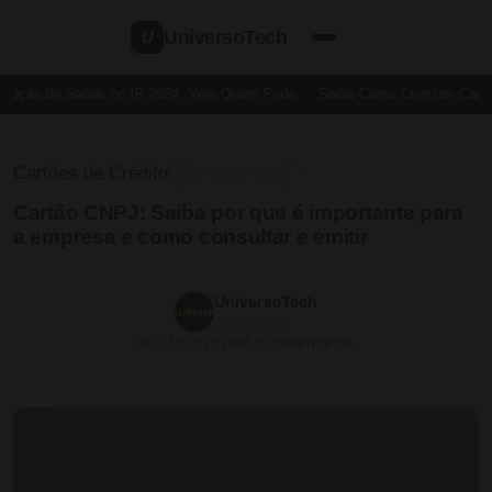
UniversoTech
U
ução de Saúde no IR 2024: Veja Quem Pode
Saiba Como Criar um Cartão d
Cartões de Crédito
⏱ 9 min de leitura
Cartão CNPJ: Saiba por que é importante para
a empresa e como consultar e emitir
UniversoTech
02/08/2025
📅 27/03/2026
💬 0 comentários