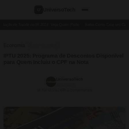
UniversoTech
U
dução de Saúde no IR 2024: Veja Quem Pode
Saiba Como Criar um Cartão
Economia
⏱ 5 min de leitura
IPTU 2025: Programa de Descontos Disponível
para Quem Incluiu o CPF na Nota
UniversoTech
10/12/2024
📅 10/12/2024
💬 0 comentários