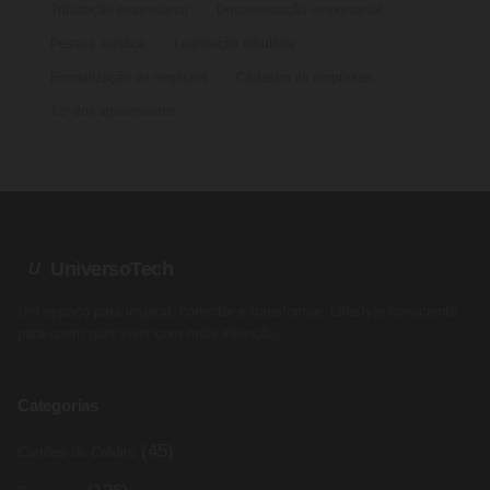
Tributação empresarial
Documentação empresarial
Pessoa Jurídica
Legislação tributária
Formalização de negócios
Cadastro de empresas
13º dos aposentados
UniversoTech
U
Um espaço para inspirar, conectar e transformar. Lifestyle consciente
para quem quer viver com mais intenção.
Categorias
(45)
Cartões de Crédito