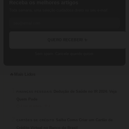
Receba os melhores artigos
Toda semana, uma seleção cuidadosa direto no seu e-mail.
QUERO RECEBER! ✨
Sem spam. Cancele quando quiser.
Mais Lidos
🔥
1
Dedução de Saúde no IR 2024: Veja
FINANÇAS PESSOAIS
Quem Pode
⏱ 4 min de leitura · 💬 3
2
Saiba Como Criar um Cartão de
CARTÕES DE CRÉDITO
Crédito Virtual no Banco do Brasil