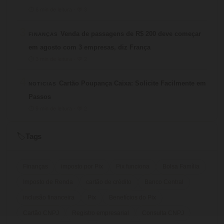
⏱ 6 min de leitura · 💬 3
3
Venda de passagens de R$ 200 deve começar
FINANÇAS
em agosto com 3 empresas, diz França
⏱ 3 min de leitura · 💬 2
4
Cartão Poupança Caixa: Solicite Facilmente em
NOTICIAS
Passos
⏱ 9 min de leitura · 💬 2
Tags
🏷️
Finanças
imposto por Pix
Pix funciona
Bolsa Família
Imposto de Renda
cartão de crédito
Banco Central
inclusão financeira
Pix
Benefícios do Pix
Cartão CNPJ
Registro empresarial
Consulta CNPJ