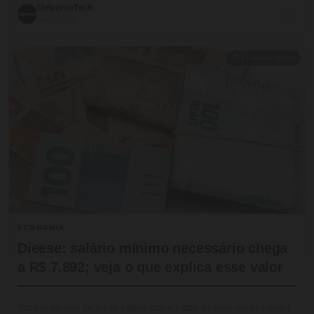
UniversoTech
💬 0
09/07/2026
⏱ 15 min de leitura
ECONOMIA
Dieese: salário mínimo necessário chega
a R$ 7.892; veja o que explica esse valor
Você já pensou se o seu salário cobre todas as suas necessidades