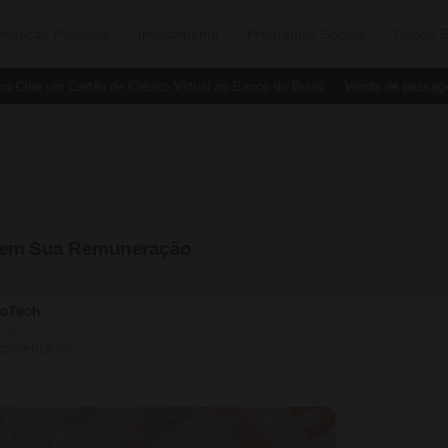
inanças Pessoais
Investimento
Programas Sociais
Renda E
ar um Cartão de Crédito Virtual no Banco do Brasil
Venda de passagens 
o em Sua Remuneração
soTech
026
 comentários