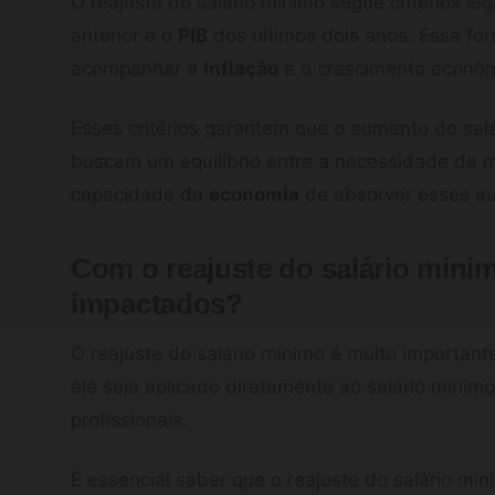
O reajuste do salário mínimo segue critérios le
anterior e o
PIB
dos últimos dois anos. Essa fór
acompanhar a
inflação
e o crescimento econôm
Esses critérios garantem que o aumento do sal
buscam um equilíbrio entre a necessidade de 
capacidade da
economia
de absorver esses a
Com o reajuste do salário mínim
impactados?
O reajuste do salário mínimo é muito important
ele seja aplicado diretamente ao salário mínimo
profissionais.
É essencial saber que o reajuste do salário mín