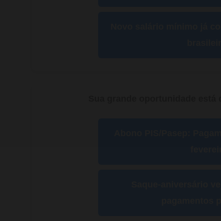
Novo salário mínimo já c
brasilei
Sua grande oportunidade está d
Abono PIS/Pasep: Paga
feverei
Saque-aniversário ve
pagamentos p