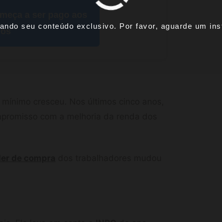
omeça a ser pago aos
ando seu conteúdo exclusivo. Por favor, aguarde um inst
ros
 mínimo cresceu. Nos últimos cinco anos,
mpromisso com a melhoria da renda dos
er de compra
dos trabalhadores mudou