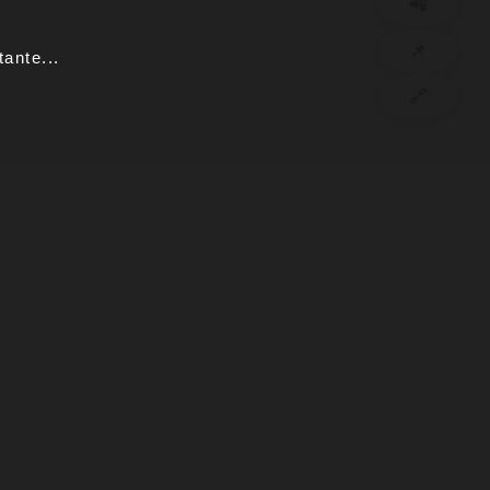
📲
📌
ante...
🔗