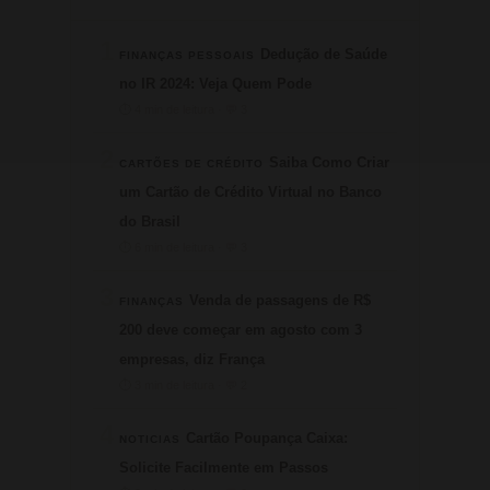
1
Dedução de Saúde
FINANÇAS PESSOAIS
no IR 2024: Veja Quem Pode
⏱ 4 min de leitura · 💬 3
2
Saiba Como Criar
CARTÕES DE CRÉDITO
um Cartão de Crédito Virtual no Banco
do Brasil
⏱ 6 min de leitura · 💬 3
3
Venda de passagens de R$
FINANÇAS
200 deve começar em agosto com 3
empresas, diz França
⏱ 3 min de leitura · 💬 2
4
Cartão Poupança Caixa:
NOTICIAS
Solicite Facilmente em Passos