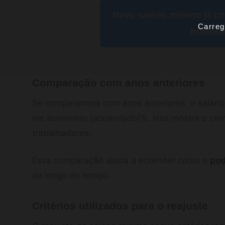
Novo salário mínimo já c
Carreg
brasilei
Comparação com anos anteriores
Se compararmos com anos anteriores, o salário
ele aumentou [acumulado]%. Isso mostra o co
trabalhadores.
Essa comparação ajuda a entender como o
pod
ao longo do tempo.
Critérios utilizados para o reajuste