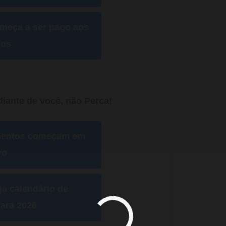
omeça a ser pago aos
ros
iante de você, não Perca!
mentos começam em
ro
ja calendário de
ara 2026