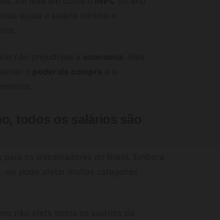
gais. Ele leva em conta o
INPC
do ano
mula ajuda o salário mínimo a
ico.
ário não prejudique a
economia
. Eles
manter o
poder de compra
e a
umentos.
o, todos os salários são
e para os trabalhadores do Brasil. Embora
, ele pode afetar muitas categorias
imo não afeta todos os salários da