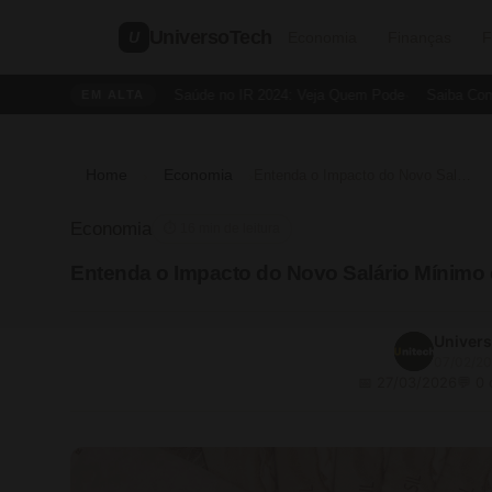
UniversoTech
U
Economia
Finanças
F
Dedução de Saúde no IR 2024: Veja Quem Pode
Saiba Como Cri
EM ALTA
Home
Economia
›
›
Entenda o Impacto do Novo Salário Mínimo em Sua Remuneração
Economia
⏱ 16 min de leitura
Entenda o Impacto do Novo Salário Mínim
Univer
07/02/2
📅 27/03/2026
💬 0