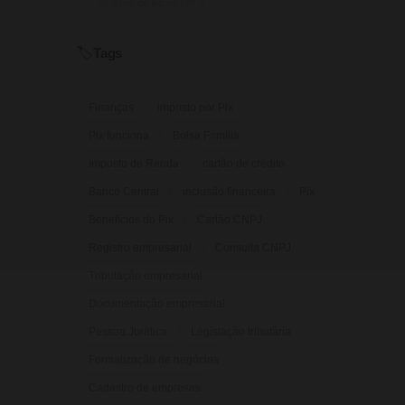
⏱ 9 min de leitura · 💬 2
Tags
🏷️
Finanças
imposto por Pix
Pix funciona
Bolsa Família
Imposto de Renda
cartão de crédito
Banco Central
inclusão financeira
Pix
Benefícios do Pix
Cartão CNPJ
Registro empresarial
Consulta CNPJ
Tributação empresarial
Documentação empresarial
Pessoa Jurídica
Legislação tributária
Formalização de negócios
Cadastro de empresas