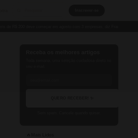
xtra
Inscrever-se
de R$ 200 deve começar em agosto com 3 empresas, diz França
Cartão P
Receba os melhores artigos
Toda semana, uma seleção cuidadosa direto no
seu e-mail.
QUERO RECEBER! ✨
Sem spam. Cancele quando quiser.
Mais Lidos
🔥