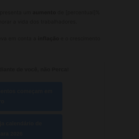
representa um
aumento
de [percentual]%
orar a vida dos trabalhadores.
leva em conta a
inflação
e o crescimento
iante de você, não Perca!
mentos começam em
ro
ja calendário de
ara 2026