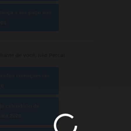
omeça a ser pago aos
ros
iante de você, não Perca!
mentos começam em
ro
ja calendário de
ara 2026