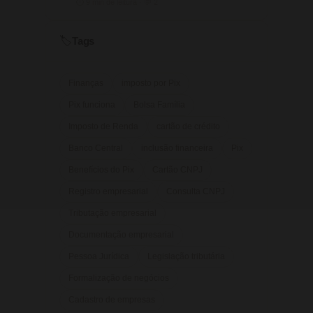
⏱ 9 min de leitura · 💬 2
Tags
🏷️
Finanças
imposto por Pix
Pix funciona
Bolsa Família
Imposto de Renda
cartão de crédito
Banco Central
inclusão financeira
Pix
Benefícios do Pix
Cartão CNPJ
Registro empresarial
Consulta CNPJ
Tributação empresarial
Documentação empresarial
Pessoa Jurídica
Legislação tributária
Formalização de negócios
Cadastro de empresas