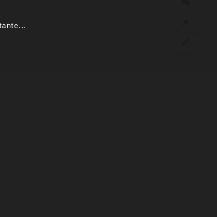
📲
📌
ante...
🔗