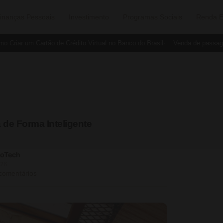
inanças Pessoais
Investimento
Programas Sociais
Renda E
iar um Cartão de Crédito Virtual no Banco do Brasil
Venda de passagens 
a de Forma Inteligente
soTech
026
 comentários