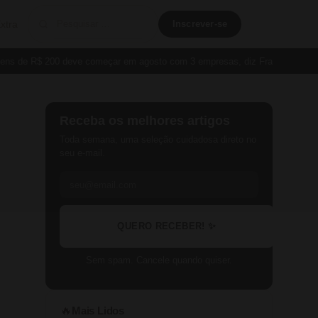
xtra
Inscrever-se
de R$ 200 deve começar em agosto com 3 empresas, diz França
Cartão 
Receba os melhores artigos
Toda semana, uma seleção cuidadosa direto no
seu e-mail.
QUERO RECEBER! ✨
Sem spam. Cancele quando quiser.
Mais Lidos
🔥