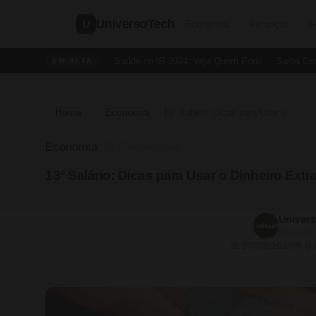
UniversoTech
U
Economia
Finanças
F
Dedução de Saúde no IR 2024: Veja Quem Pode
Saiba Como Cr
EM ALTA
Home
Economia
›
›
13º Salário: Dicas para Usar o Dinheiro Extra de Forma Inteligente
Economia
⏱ 17 min de leitura
13º Salário: Dicas para Usar o Dinheiro Extr
Univer
07/02/2
📅 27/03/2026
💬 0