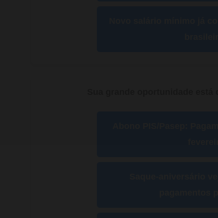
Novo salário mínimo já c
brasilei
Sua grande oportunidade está d
Abono PIS/Pasep: Paga
feverei
Saque-aniversário ve
pagamentos p