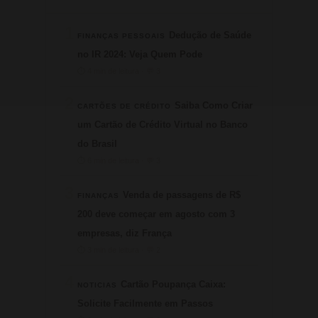
1
Dedução de Saúde
FINANÇAS PESSOAIS
no IR 2024: Veja Quem Pode
⏱ 4 min de leitura · 💬 3
2
Saiba Como Criar
CARTÕES DE CRÉDITO
um Cartão de Crédito Virtual no Banco
do Brasil
⏱ 6 min de leitura · 💬 3
3
Venda de passagens de R$
FINANÇAS
200 deve começar em agosto com 3
empresas, diz França
⏱ 3 min de leitura · 💬 2
4
Cartão Poupança Caixa:
NOTICIAS
Solicite Facilmente em Passos