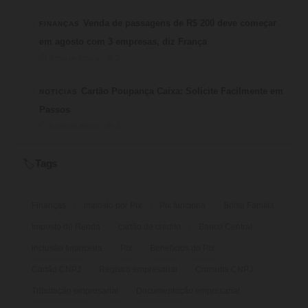
3
Venda de passagens de R$ 200 deve começar
FINANÇAS
em agosto com 3 empresas, diz França
⏱ 3 min de leitura · 💬 2
4
Cartão Poupança Caixa: Solicite Facilmente em
NOTICIAS
Passos
⏱ 9 min de leitura · 💬 2
Tags
🏷️
Finanças
imposto por Pix
Pix funciona
Bolsa Família
Imposto de Renda
cartão de crédito
Banco Central
inclusão financeira
Pix
Benefícios do Pix
Cartão CNPJ
Registro empresarial
Consulta CNPJ
Tributação empresarial
Documentação empresarial