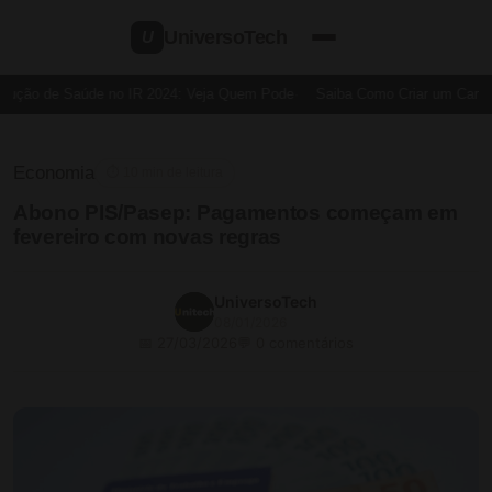
UniversoTech
U
ução de Saúde no IR 2024: Veja Quem Pode
Saiba Como Criar um Cartão d
Economia
⏱ 10 min de leitura
Abono PIS/Pasep: Pagamentos começam em
fevereiro com novas regras
UniversoTech
08/01/2026
📅 27/03/2026
💬 0 comentários