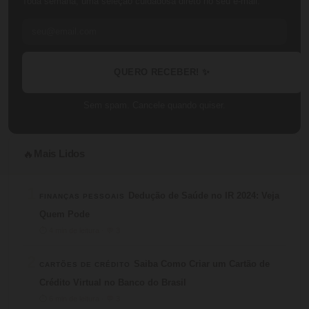
Toda semana, uma seleção cuidadosa direto no seu e-mail.
QUERO RECEBER! ✨
Sem spam. Cancele quando quiser.
Mais Lidos
🔥
1
Dedução de Saúde no IR 2024: Veja
FINANÇAS PESSOAIS
Quem Pode
⏱ 4 min de leitura · 💬 3
2
Saiba Como Criar um Cartão de
CARTÕES DE CRÉDITO
Crédito Virtual no Banco do Brasil
⏱ 6 min de leitura · 💬 3