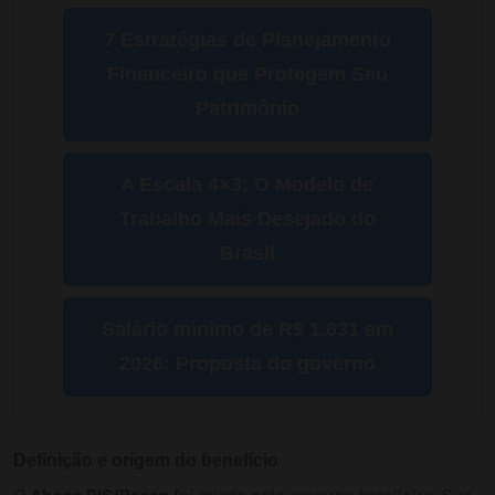
7 Estratégias de Planejamento
Financeiro que Protegem Seu
Patrimônio
A Escala 4×3: O Modelo de
Trabalho Mais Desejado do
Brasil
Salário mínimo de R$ 1.631 em
2026: Proposta do governo
Definição e origem do benefício