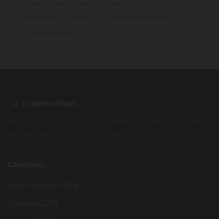
Pessoa Jurídica
Legislação tributária
Formalização de negócios
Cadastro de empresas
13º dos aposentados
UniversoTech
U
Um espaço para inspirar, conectar e transformar. Lifestyle consciente
para quem quer viver com mais intenção.
Categorias
(45)
Cartões de Crédito
(136)
Economia