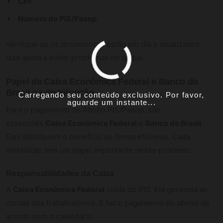
CPF
Número do PIS/Pasep
Verifique se os documentos estão em dia e atualizados.
Isso ajuda a evitar problemas no saque.
Papel da Caixa Econômica Federal e Banco do
Brasil na distribuição
Carregando seu conteúdo exclusivo. Por favor,
aguarde um instante...
Para o pagamento do Abono PIS/Pasep, são
essenciais
Caixa Econômica Federal
e
Banco do Brasil
.
Eles distribuem o benefício de forma eficiente. Cada
instituição tem um papel importante nesse processo.
Responsabilidades da Caixa
A
Caixa Econômica Federal
cuida do PIS. Ela gerencia as
contas dos trabalhadores. E faz o pagamento do abono de
acordo com o calendário.