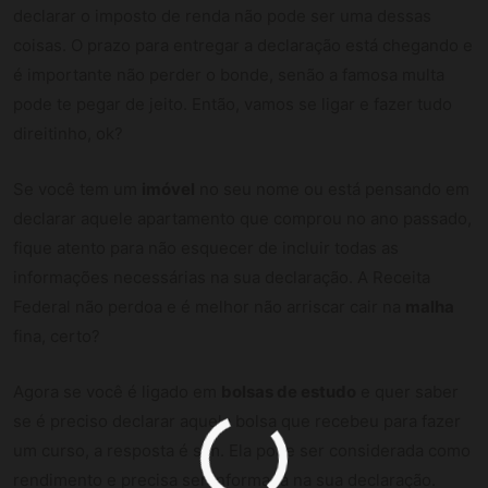
declarar o imposto de renda não pode ser uma dessas
coisas. O prazo para entregar a declaração está chegando e
é importante não perder o bonde, senão a famosa multa
pode te pegar de jeito. Então, vamos se ligar e fazer tudo
direitinho, ok?
Se você tem um
imóvel
no seu nome ou está pensando em
declarar aquele apartamento que comprou no ano passado,
fique atento para não esquecer de incluir todas as
informações necessárias na sua declaração. A Receita
Federal não perdoa e é melhor não arriscar cair na
malha
fina, certo?
Agora se você é ligado em
bolsas de estudo
e quer saber
se é preciso declarar aquela bolsa que recebeu para fazer
um curso, a resposta é sim. Ela pode ser considerada como
rendimento e precisa ser informada na sua declaração.