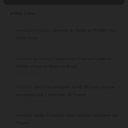
Mais Lidos
🔥
1
Dedução de Saúde no IR 2024: Veja
FINANÇAS PESSOAIS
Quem Pode
⏱ 4 min de leitura · 💬 3
2
Saiba Como Criar um Cartão de
CARTÕES DE CRÉDITO
Crédito Virtual no Banco do Brasil
⏱ 6 min de leitura · 💬 3
3
Venda de passagens de R$ 200 deve começar
FINANÇAS
em agosto com 3 empresas, diz França
⏱ 3 min de leitura · 💬 2
4
Cartão Poupança Caixa: Solicite Facilmente em
NOTICIAS
Passos