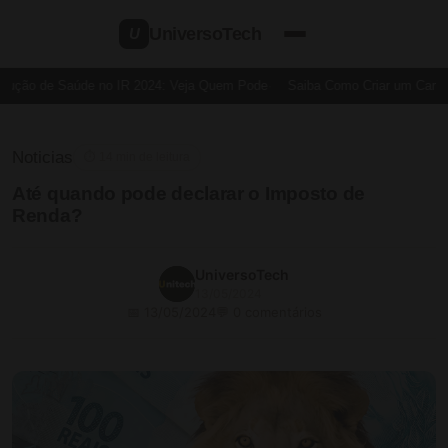
UniversoTech
U
ção de Saúde no IR 2024: Veja Quem Pode
Saiba Como Criar um Cartão d
Noticias
⏱ 14 min de leitura
Até quando pode declarar o Imposto de
Renda?
UniversoTech
13/05/2024
📅 13/05/2024
💬 0 comentários