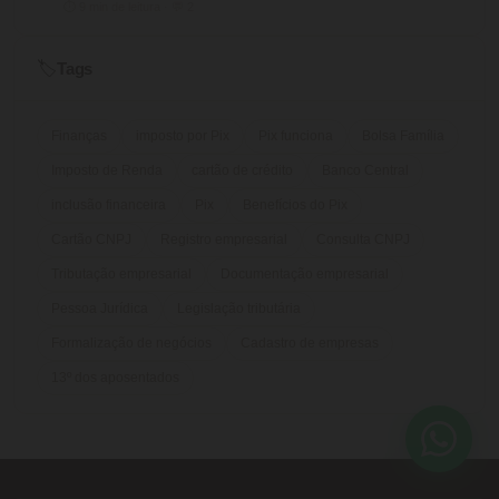
⏱ 9 min de leitura · 💬 2
Tags
🏷️
Finanças
imposto por Pix
Pix funciona
Bolsa Família
Imposto de Renda
cartão de crédito
Banco Central
inclusão financeira
Pix
Benefícios do Pix
Cartão CNPJ
Registro empresarial
Consulta CNPJ
Tributação empresarial
Documentação empresarial
Pessoa Jurídica
Legislação tributária
Formalização de negócios
Cadastro de empresas
13º dos aposentados