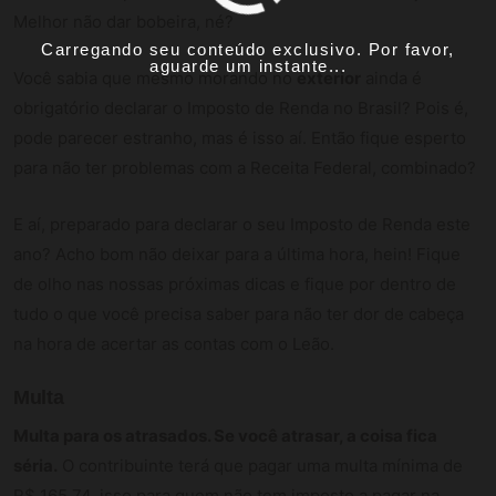
Melhor não dar bobeira, né?
Carregando seu conteúdo exclusivo. Por favor,
aguarde um instante...
Você sabia que mesmo morando no
exterior
ainda é
obrigatório declarar o Imposto de Renda no Brasil? Pois é,
pode parecer estranho, mas é isso aí. Então fique esperto
para não ter problemas com a Receita Federal, combinado?
E aí, preparado para declarar o seu Imposto de Renda este
ano? Acho bom não deixar para a última hora, hein! Fique
de olho nas nossas próximas dicas e fique por dentro de
tudo o que você precisa saber para não ter dor de cabeça
na hora de acertar as contas com o Leão.
Multa
Multa para os atrasados. Se você atrasar, a coisa fica
séria.
O contribuinte terá que pagar uma multa mínima de
R$ 165,74, isso para quem não tem imposto a pagar na