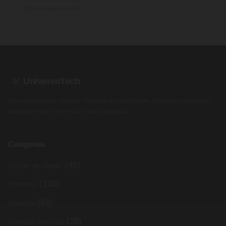
13º dos aposentados
UniversoTech
U
Um espaço para inspirar, conectar e transformar. Lifestyle consciente
para quem quer viver com mais intenção.
Categorias
(45)
Cartões de Crédito
(136)
Economia
(64)
Finanças
(26)
Finanças Pessoais