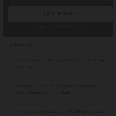
QUERO RECEBER! ✨
Sem spam. Cancele quando quiser.
Mais Lidos
🔥
1
Dedução de Saúde no IR 2024: Veja
FINANÇAS PESSOAIS
Quem Pode
⏱ 4 min de leitura · 💬 3
2
Saiba Como Criar um Cartão de
CARTÕES DE CRÉDITO
Crédito Virtual no Banco do Brasil
⏱ 6 min de leitura · 💬 3
3
Venda de passagens de R$ 200 deve começar
FINANÇAS