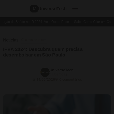
UniversoTech
U
ução de Saúde no IR 2024: Veja Quem Pode
Saiba Como Criar um Cartão 
Noticias
⏱ 8 min de leitura
IPVA 2024: Descubra quem precisa
desembolsar em São Paulo
UniversoTech
03/05/2024
📅 14/05/2026
💬 0 comentários