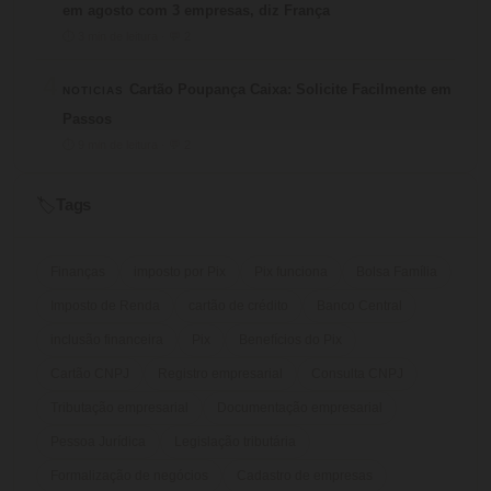
em agosto com 3 empresas, diz França
⏱ 3 min de leitura · 💬 2
4
Cartão Poupança Caixa: Solicite Facilmente em
NOTICIAS
Passos
⏱ 9 min de leitura · 💬 2
Tags
🏷️
Finanças
imposto por Pix
Pix funciona
Bolsa Família
Imposto de Renda
cartão de crédito
Banco Central
inclusão financeira
Pix
Benefícios do Pix
Cartão CNPJ
Registro empresarial
Consulta CNPJ
Tributação empresarial
Documentação empresarial
Pessoa Jurídica
Legislação tributária
Formalização de negócios
Cadastro de empresas