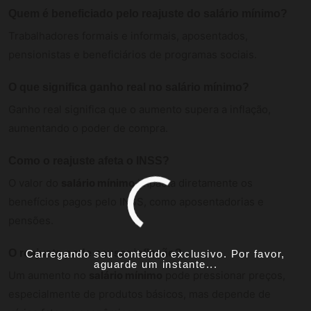
Quem é beneficiado pelo reajuste do
salário mínimo
?
Trabalhadores formais e informais, aposentados,
pensionistas e beneficiários de programas sociais.
O que significa ganho real no
salário mínimo
?
Ganho real significa que o aumento supera a inflação,
aumentando o poder de compra.
Como o reajuste afeta o INSS?
O valor do
salário mínimo
impacta diretamente os
benefícios pagos pelo INSS, como aposentadorias e
pensões.
O reajuste pode causar inflação?
Carregando seu conteúdo exclusivo. Por favor,
aguarde um instante...
Um aumento no
salário mínimo
pode pressionar preços,
especialmente de produtos básicos, mas depende de