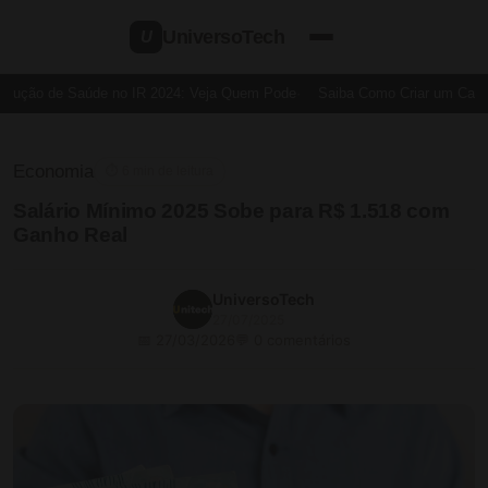
UniversoTech
U
ução de Saúde no IR 2024: Veja Quem Pode
Saiba Como Criar um Cartão 
Economia
⏱ 6 min de leitura
Salário Mínimo 2025 Sobe para R$ 1.518 com
Ganho Real
UniversoTech
27/07/2025
📅 27/03/2026
💬 0 comentários