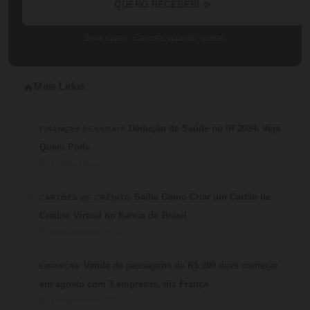
QUERO RECEBER! ✨
Sem spam. Cancele quando quiser.
Mais Lidos
🔥
1
Dedução de Saúde no IR 2024: Veja
FINANÇAS PESSOAIS
Quem Pode
⏱ 4 min de leitura · 💬 3
2
Saiba Como Criar um Cartão de
CARTÕES DE CRÉDITO
Crédito Virtual no Banco do Brasil
⏱ 6 min de leitura · 💬 3
3
Venda de passagens de R$ 200 deve começar
FINANÇAS
em agosto com 3 empresas, diz França
⏱ 3 min de leitura · 💬 2