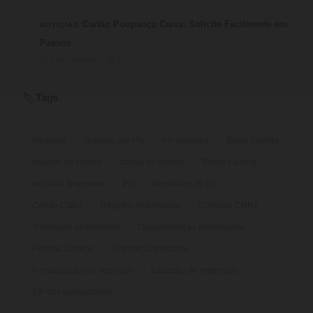
4
Cartão Poupança Caixa: Solicite Facilmente em
NOTICIAS
Passos
⏱ 9 min de leitura · 💬 2
Tags
🏷️
Finanças
imposto por Pix
Pix funciona
Bolsa Família
Imposto de Renda
cartão de crédito
Banco Central
inclusão financeira
Pix
Benefícios do Pix
Cartão CNPJ
Registro empresarial
Consulta CNPJ
Tributação empresarial
Documentação empresarial
Pessoa Jurídica
Legislação tributária
Formalização de negócios
Cadastro de empresas
13º dos aposentados