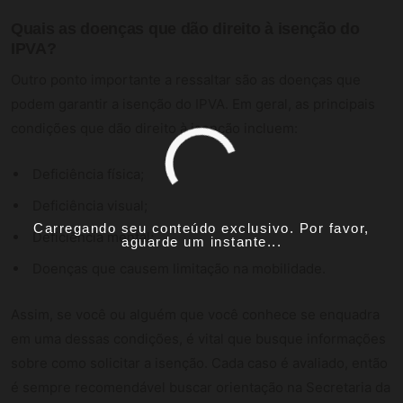
Quais as doenças que dão direito à isenção do
IPVA?
Outro ponto importante a ressaltar são as doenças que
podem garantir a isenção do IPVA. Em geral, as principais
condições que dão direito à isenção incluem:
Deficiência física;
Deficiência visual;
Carregando seu conteúdo exclusivo. Por favor,
Deficiência mental;
aguarde um instante...
Doenças que causem limitação na mobilidade.
Assim, se você ou alguém que você conhece se enquadra
em uma dessas condições, é vital que busque informações
sobre como solicitar a isenção. Cada caso é avaliado, então
é sempre recomendável buscar orientação na Secretaria da