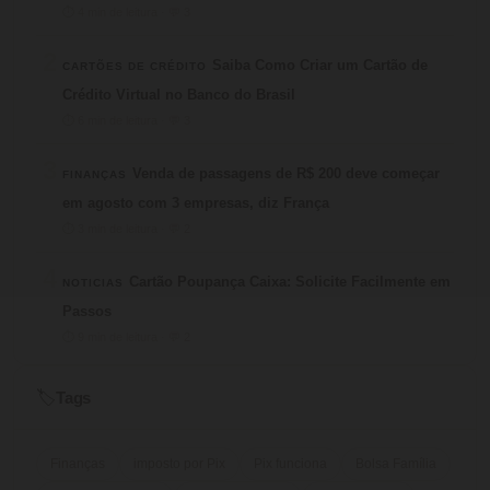
⏱ 4 min de leitura · 💬 3
2
Saiba Como Criar um Cartão de
CARTÕES DE CRÉDITO
Crédito Virtual no Banco do Brasil
⏱ 6 min de leitura · 💬 3
3
Venda de passagens de R$ 200 deve começar
FINANÇAS
em agosto com 3 empresas, diz França
⏱ 3 min de leitura · 💬 2
4
Cartão Poupança Caixa: Solicite Facilmente em
NOTICIAS
Passos
⏱ 9 min de leitura · 💬 2
Tags
🏷️
Finanças
imposto por Pix
Pix funciona
Bolsa Família