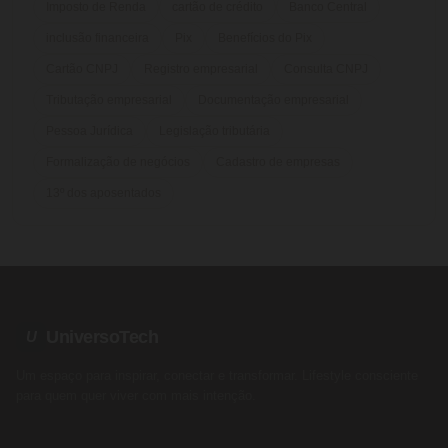
Imposto de Renda
cartão de crédito
Banco Central
inclusão financeira
Pix
Benefícios do Pix
Cartão CNPJ
Registro empresarial
Consulta CNPJ
Tributação empresarial
Documentação empresarial
Pessoa Jurídica
Legislação tributária
Formalização de negócios
Cadastro de empresas
13º dos aposentados
UniversoTech
U
Um espaço para inspirar, conectar e transformar. Lifestyle consciente
para quem quer viver com mais intenção.