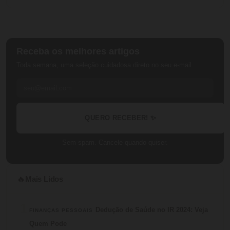
Receba os melhores artigos
Toda semana, uma seleção cuidadosa direto no seu e-mail.
QUERO RECEBER! ✨
Sem spam. Cancele quando quiser.
Mais Lidos
🔥
1
Dedução de Saúde no IR 2024: Veja
FINANÇAS PESSOAIS
Quem Pode