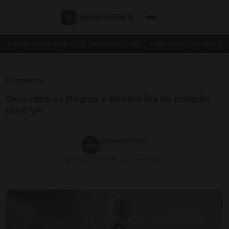
UniversoTech
U
ução de Saúde no IR 2024: Veja Quem Pode
Saiba Como Criar um Cartão 
Economia
⏱ 7 min de leitura
Descubra as Regras e Benefícios da Isenção
do IPVA
UniversoTech
02/01/2025
📅 02/01/2025
💬 0 comentários