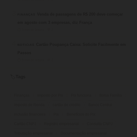
3
Venda de passagens de R$ 200 deve começar
FINANÇAS
em agosto com 3 empresas, diz França
⏱ 3 min de leitura · 💬 2
4
Cartão Poupança Caixa: Solicite Facilmente em
NOTICIAS
Passos
⏱ 9 min de leitura · 💬 2
Tags
🏷️
Finanças
imposto por Pix
Pix funciona
Bolsa Família
Imposto de Renda
cartão de crédito
Banco Central
inclusão financeira
Pix
Benefícios do Pix
Cartão CNPJ
Registro empresarial
Consulta CNPJ
Tributação empresarial
Documentação empresarial