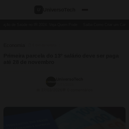
UniversoTech
U
ução de Saúde no IR 2024: Veja Quem Pode
Saiba Como Criar um Cartão d
Economia
⏱ 8 min de leitura
Primeira parcela do 13º salário deve ser paga
até 28 de novembro
UniversoTech
11/11/2025
📅 27/03/2026
💬 0 comentários