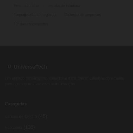
Pessoa Jurídica
Legislação tributária
Formalização de negócios
Cadastro de empresas
13º dos aposentados
UniversoTech
U
Um espaço para inspirar, conectar e transformar. Lifestyle consciente
para quem quer viver com mais intenção.
Categorias
(45)
Cartões de Crédito
(136)
Economia