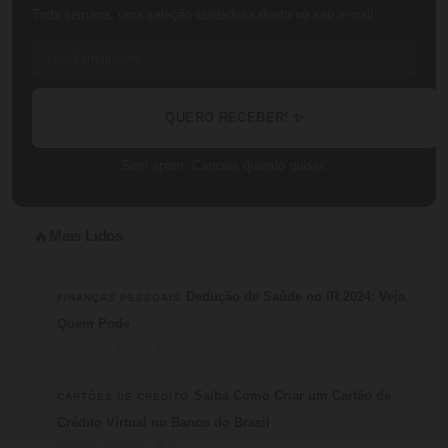
Toda semana, uma seleção cuidadosa direto no seu e-mail.
QUERO RECEBER! ✨
Sem spam. Cancele quando quiser.
Mais Lidos
🔥
1
Dedução de Saúde no IR 2024: Veja
FINANÇAS PESSOAIS
Quem Pode
⏱ 4 min de leitura · 💬 3
2
Saiba Como Criar um Cartão de
CARTÕES DE CRÉDITO
Crédito Virtual no Banco do Brasil
⏱ 6 min de leitura · 💬 3