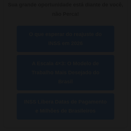
Sua grande oportunidade está diante de você,
não Perca!
O que esperar do reajuste do
INSS em 2026
A Escala 4×3: O Modelo de
Trabalho Mais Desejado do
Brasil
INSS Libera Datas de Pagamento
e Milhões de Brasileiros