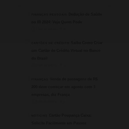
1
Dedução de Saúde
FINANÇAS PESSOAIS
no IR 2024: Veja Quem Pode
⏱ 4 min de leitura · 💬 3
2
Saiba Como Criar
CARTÕES DE CRÉDITO
um Cartão de Crédito Virtual no Banco
do Brasil
⏱ 6 min de leitura · 💬 3
3
Venda de passagens de R$
FINANÇAS
200 deve começar em agosto com 3
empresas, diz França
⏱ 3 min de leitura · 💬 2
4
Cartão Poupança Caixa:
NOTICIAS
Solicite Facilmente em Passos