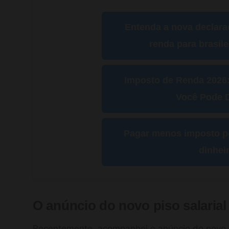
Entenda a nova declara
renda para brasil
Imposto de Renda 2026
Você Pode D
Pagar menos imposto po
dinhei
O anúncio do novo piso salarial
Recentemente, acompanhei o anúncio do novo