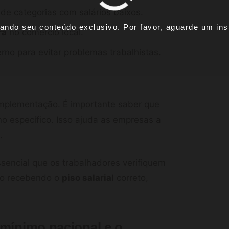
e categorias com salários baixos.
ando seu conteúdo exclusivo. Por favor, aguarde um inst
ra
no comércio local.
no para evitar problemas trabalhistas.
mplementação. É importante saber que
o específico. Isso ajuda as empresas a
.
ssencial que os trabalhadores verifiquem
ão recebendo o
piso salarial
correto,
 mínimo nacional e o