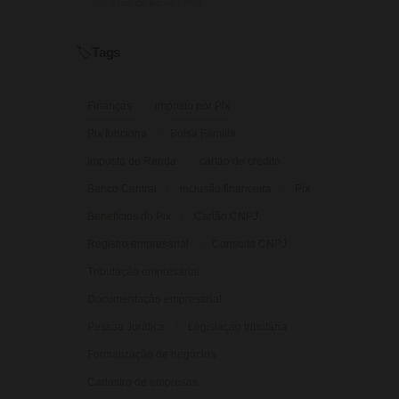
⏱ 9 min de leitura · 💬 2
Tags
🏷️
Finanças
imposto por Pix
Pix funciona
Bolsa Família
Imposto de Renda
cartão de crédito
Banco Central
inclusão financeira
Pix
Benefícios do Pix
Cartão CNPJ
Registro empresarial
Consulta CNPJ
Tributação empresarial
Documentação empresarial
Pessoa Jurídica
Legislação tributária
Formalização de negócios
Cadastro de empresas