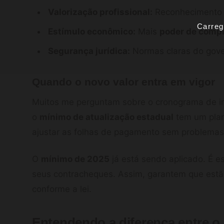
Valorização profissional:
Reconhecimento d
Carreg
Estímulo econômico:
Mais
poder de comp
Segurança jurídica:
Normas claras do gover
Quando o novo valor entra em vigor
Muitos me perguntam sobre o cronograma de i
o
mínimo de atualização estadual
tem um plan
ajustar as folhas de pagamento sem problemas
O
mínimo de 2025
já está sendo aplicado. É e
seus contracheques. Assim, garantem que est
conforme a lei.
Entendendo a diferença entre o