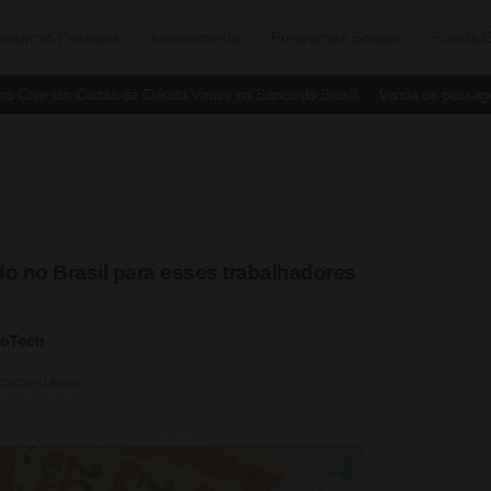
inanças Pessoais
Investimento
Programas Sociais
Renda E
iar um Cartão de Crédito Virtual no Banco do Brasil
Venda de passagens 
do no Brasil para esses trabalhadores
soTech
026
 comentários