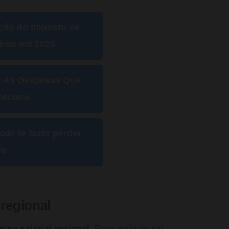
ção do imposto de
eiros em 2026
: As Despesas Que
eclara
de te fazer perder
ro
 regional
piso salarial
regional
. Esse anúncio vai