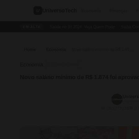
UniversoTech
U
Economia
Finanças
F
Dedução de Saúde no IR 2024: Veja Quem Pode
Saiba Como Cr
EM ALTA
Home
Economia
›
›
Novo salário mínimo de R$ 1.874 foi aprovado no Brasil para esses trabalhadores
Economia
⏱ 11 min de leitura
Novo salário mínimo de R$ 1.874 foi aprova
Univer
09/07/2
📅 09/07/2026
💬 0