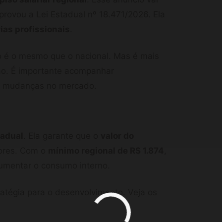
rovou a Lei Estadual nº 18.471/2026. Ela
ias profissionais
.
 é o mesmo que o nacional. Mas é mais
ião. É importante acompanhar
s mudanças no mercado.
tadual
. Ela garante que o
valor do
dores. Com o
mínimo regional de R$ 1.874
,
aumentar o consumo interno.
tégia para o desenvolvimento. Veja os