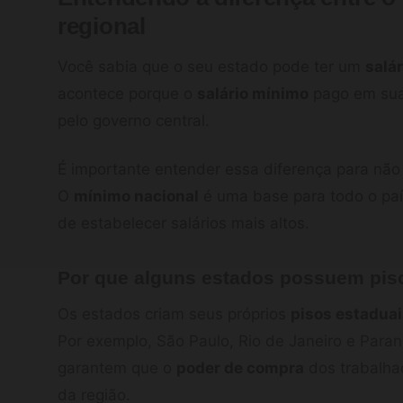
regional
Você sabia que o seu estado pode ter um
salá
acontece porque o
salário mínimo
pago em sua 
pelo governo central.
É importante entender essa diferença para não c
O
mínimo nacional
é uma base para todo o paí
de estabelecer salários mais altos.
Por que alguns estados possuem pis
Os estados criam seus próprios
pisos estadua
Por exemplo, São Paulo, Rio de Janeiro e Paran
garantem que o
poder de compra
dos trabalhad
da região.