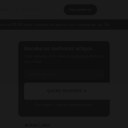
xtra
Inscrever-se
de R$ 200 deve começar em agosto com 3 empresas, diz França
Cartão P
Receba os melhores artigos
Toda semana, uma seleção cuidadosa direto no
seu e-mail.
QUERO RECEBER! ✨
Sem spam. Cancele quando quiser.
Mais Lidos
🔥