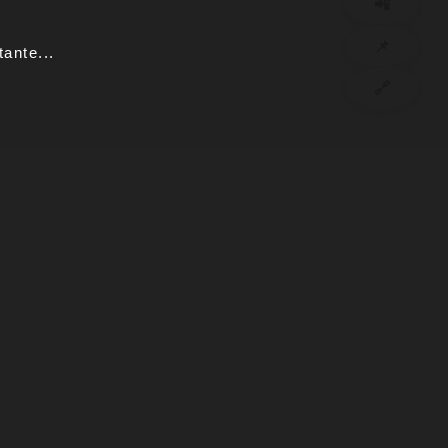
📲
📌
ante...
🔗