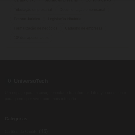
Cartão CNPJ
Registro empresarial
Consulta CNPJ
Tributação empresarial
Documentação empresarial
Pessoa Jurídica
Legislação tributária
Formalização de negócios
Cadastro de empresas
13º dos aposentados
UniversoTech
U
Um espaço para inspirar, conectar e transformar. Lifestyle consciente
para quem quer viver com mais intenção.
Categorias
(45)
Cartões de Crédito