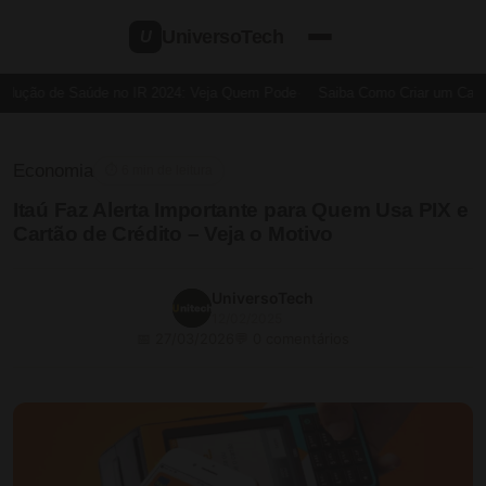
UniversoTech
U
dução de Saúde no IR 2024: Veja Quem Pode
Saiba Como Criar um Cartão
Economia
⏱ 6 min de leitura
Itaú Faz Alerta Importante para Quem Usa PIX e
Cartão de Crédito – Veja o Motivo
UniversoTech
12/02/2025
📅 27/03/2026
💬 0 comentários