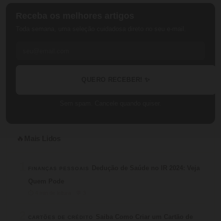
Receba os melhores artigos
Toda semana, uma seleção cuidadosa direto no seu e-mail.
QUERO RECEBER! ✨
Sem spam. Cancele quando quiser.
Mais Lidos
🔥
1
Dedução de Saúde no IR 2024: Veja
FINANÇAS PESSOAIS
Quem Pode
⏱ 4 min de leitura · 💬 3
2
Saiba Como Criar um Cartão de
CARTÕES DE CRÉDITO