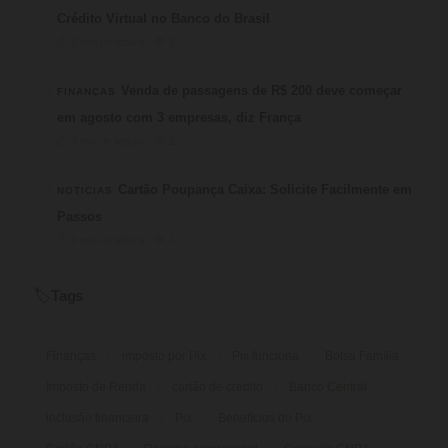
Crédito Virtual no Banco do Brasil
⏱ 6 min de leitura · 💬 3
3
Venda de passagens de R$ 200 deve começar
FINANÇAS
em agosto com 3 empresas, diz França
⏱ 3 min de leitura · 💬 2
4
Cartão Poupança Caixa: Solicite Facilmente em
NOTICIAS
Passos
⏱ 9 min de leitura · 💬 2
Tags
🏷️
Finanças
imposto por Pix
Pix funciona
Bolsa Família
Imposto de Renda
cartão de crédito
Banco Central
inclusão financeira
Pix
Benefícios do Pix