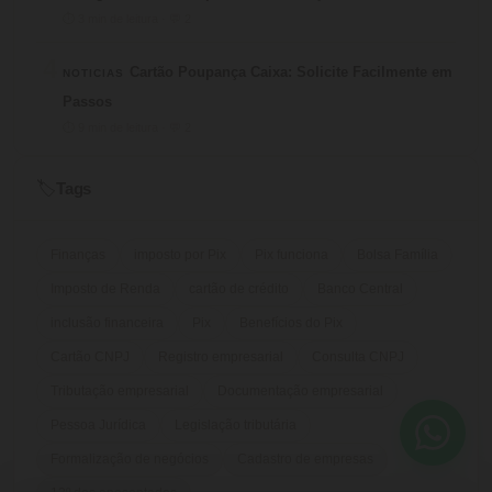
⏱ 3 min de leitura · 💬 2
4
Cartão Poupança Caixa: Solicite Facilmente em
NOTICIAS
Passos
⏱ 9 min de leitura · 💬 2
Tags
🏷️
Finanças
imposto por Pix
Pix funciona
Bolsa Família
Imposto de Renda
cartão de crédito
Banco Central
inclusão financeira
Pix
Benefícios do Pix
Cartão CNPJ
Registro empresarial
Consulta CNPJ
Tributação empresarial
Documentação empresarial
Pessoa Jurídica
Legislação tributária
Formalização de negócios
Cadastro de empresas