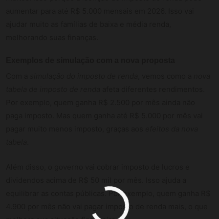
aumentar para até R$ 5.000 mensais em 2026. Isso vai
ajudar muito as famílias de baixa e média renda,
melhorando suas finanças.
Exemplos de simulação com a nova proposta
Com a
simulação do imposto de renda
, vemos como a
nova
tabela de imposto de renda
afeta diferentes rendimentos.
Por exemplo, quem ganha R$ 2.500 por mês ainda não
paga imposto. Mas quem ganha até R$ 5.000 por mês vai
pagar muito menos imposto, graças aos
efeitos da nova
tabela
.
Além disso, o governo vai cobrar imposto de lucros e
dividendos acima de R$ 50 mil por mês. Isso ajuda a
equilibrar as contas públicas. Por exemplo, quem ganha R$
4.900 por mês não vai pagar imposto de renda mais, o que