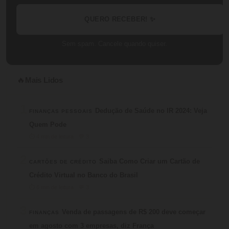
QUERO RECEBER! ✨
Sem spam. Cancele quando quiser.
Mais Lidos
🔥
1
Dedução de Saúde no IR 2024: Veja
FINANÇAS PESSOAIS
Quem Pode
⏱ 4 min de leitura · 💬 3
2
Saiba Como Criar um Cartão de
CARTÕES DE CRÉDITO
Crédito Virtual no Banco do Brasil
⏱ 6 min de leitura · 💬 3
3
Venda de passagens de R$ 200 deve começar
FINANÇAS
em agosto com 3 empresas, diz França