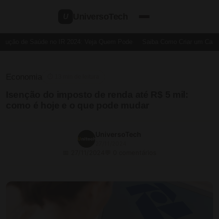
UniversoTech
U
ução de Saúde no IR 2024: Veja Quem Pode
Saiba Como Criar um Cartão d
Economia
⏱ 13 min de leitura
Isenção do imposto de renda até R$ 5 mil:
como é hoje e o que pode mudar
UniversoTech
27/11/2024
📅 27/11/2024
💬 0 comentários