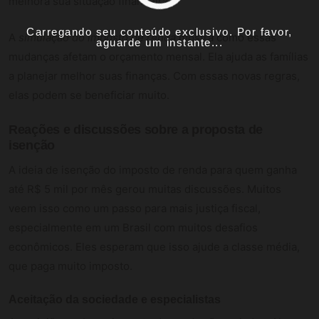
melhora sua situação financeira.
Carregando seu conteúdo exclusivo. Por favor,
A
simulação do imposto de renda
mostra como essas
aguarde um instante...
mudanças afetam o orçamento mensal. Ela ajuda as famílias
a planejar melhor suas finanças. Com essas novas regras,
elas podem se beneficiar muito.
Reações e discussões sobre a proposta de
isenção
A ideia de isenção do imposto de renda para quem ganha
até R$ 5 mil por mês gerou muitas discussões. Muitos
veem isso como um passo para mais justiça fiscal,
especialmente em um Brasil com muitos desafios
econômicos. Eles esperam que isso ajude a classe média,
que paga muito imposto.
Aceitação da sociedade e especialistas