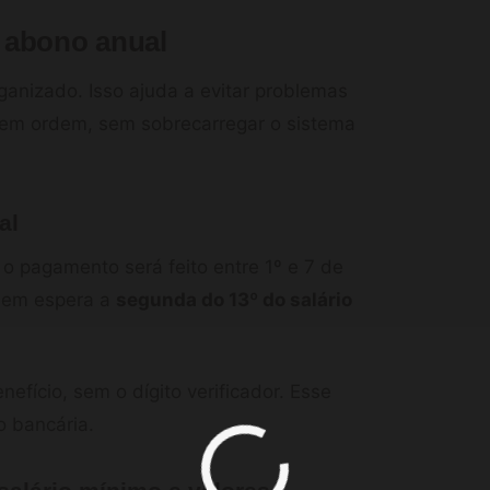
 abono anual
anizado. Isso ajuda a evitar problemas
em ordem, sem sobrecarregar o sistema
al
o pagamento será feito entre 1º e 7 de
quem espera a
segunda do 13º do salário
efício, sem o dígito verificador. Esse
 bancária.