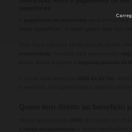
Diferenças entre o pagamento de um 
superiores
Carreg
O
pagamento de benefícios
varia conforme a
datas específicas. Já quem ganha mais tem um c
Essa regra vale para vários tipos de auxílio, c
maternidade
. Também para quem recebe
segu
Assim, todos recebem a
segunda parcela do 
É crucial estar atento ao
INSS 2a do 13o
. Verifi
é essencial. Isso garante que o depósito seja f
Quem tem direito ao benefício p
Muitos segurados do
INSS
têm direito ao 13º s
a
renda do aposentado
e outros beneficiários 