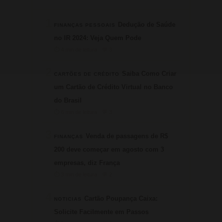
1
Dedução de Saúde
FINANÇAS PESSOAIS
no IR 2024: Veja Quem Pode
⏱ 4 min de leitura · 💬 3
2
Saiba Como Criar
CARTÕES DE CRÉDITO
um Cartão de Crédito Virtual no Banco
do Brasil
⏱ 6 min de leitura · 💬 3
3
Venda de passagens de R$
FINANÇAS
200 deve começar em agosto com 3
empresas, diz França
⏱ 3 min de leitura · 💬 2
4
Cartão Poupança Caixa:
NOTICIAS
Solicite Facilmente em Passos