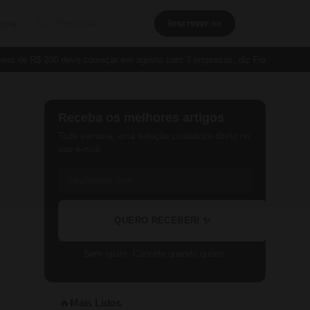
xtra
Inscrever-se
de R$ 200 deve começar em agosto com 3 empresas, diz França
Cartão 
Receba os melhores artigos
Toda semana, uma seleção cuidadosa direto no
seu e-mail.
QUERO RECEBER! ✨
Sem spam. Cancele quando quiser.
Mais Lidos
🔥