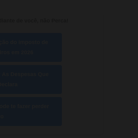
iante de você, não Perca!
ção do imposto de
eiros em 2026
: As Despesas Que
eclara
de te fazer perder
ro