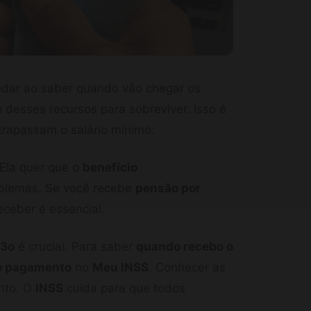
udar ao saber quando vão chegar os
 desses recursos para sobreviver. Isso é
trapassam o salário mínimo.
Ela quer que o
benefício
blemas. Se você recebe
pensão por
eceber é essencial.
13o
é crucial. Para saber
quando recebo o
de pagamento
no
Meu INSS
. Conhecer as
ento. O
INSS
cuida para que todos