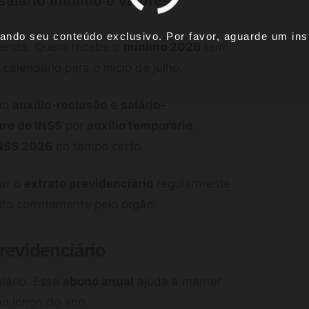
salário mínimo e valores
ando seu conteúdo exclusivo. Por favor, aguarde um inst
 renda. Quem recebe o
mínimo 2026
tem
alendário para o início de julho.
omo
auxílio-reclusão
e
salário-
ro do INSS
por
auxílio temporário
.
INSS 2026
no tempo certo.
car o
extrato previdenciário
regularmente
eito corretamente pelo órgão.
revidenciário
alário. Esse
abono anual
ajuda a manter
ao longo do ano.