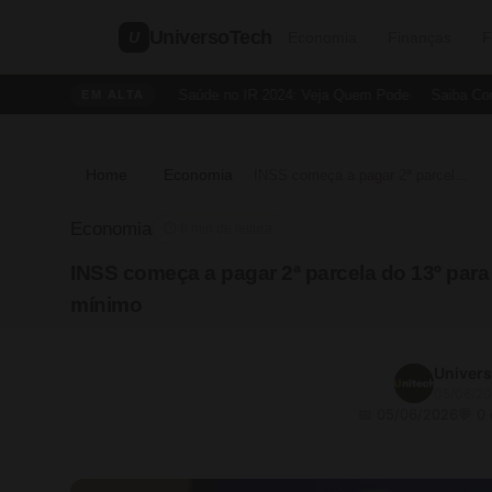
UniversoTech
U
Economia
Finanças
F
Dedução de Saúde no IR 2024: Veja Quem Pode
Saiba Como Cr
EM ALTA
Home
Economia
›
›
INSS começa a pagar 2ª parcela do 13º para quem recebe acima de 1 salário mínimo
Economia
⏱ 8 min de leitura
INSS começa a pagar 2ª parcela do 13º para
mínimo
Univer
05/06/2
📅 05/06/2026
💬 0