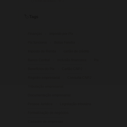
⏱ 9 min de leitura · 💬 2
Tags
🏷️
Finanças
imposto por Pix
Pix funciona
Bolsa Família
Imposto de Renda
cartão de crédito
Banco Central
inclusão financeira
Pix
Benefícios do Pix
Cartão CNPJ
Registro empresarial
Consulta CNPJ
Tributação empresarial
Documentação empresarial
Pessoa Jurídica
Legislação tributária
Formalização de negócios
Cadastro de empresas