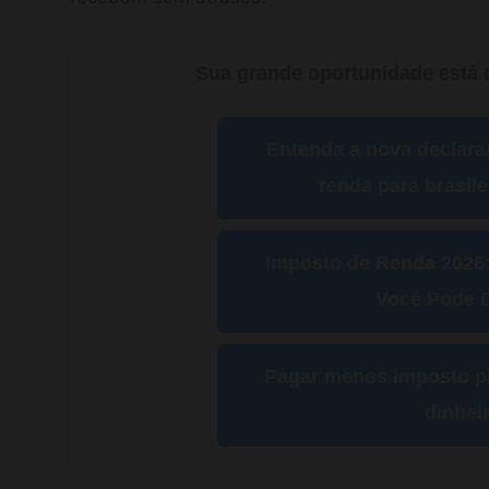
Sua grande oportunidade está d
Entenda a nova declara
renda para brasil
Imposto de Renda 2026
Você Pode D
Pagar menos imposto po
dinhei