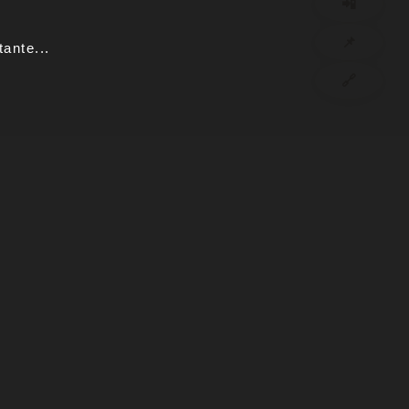
📲
📌
ante...
🔗