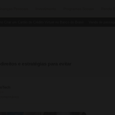
inanças Pessoais
Investimento
Programas Sociais
Renda E
ar um Cartão de Crédito Virtual no Banco do Brasil
Venda de passagens 
ireitos e estratégias para evitar
soTech
024
 comentários