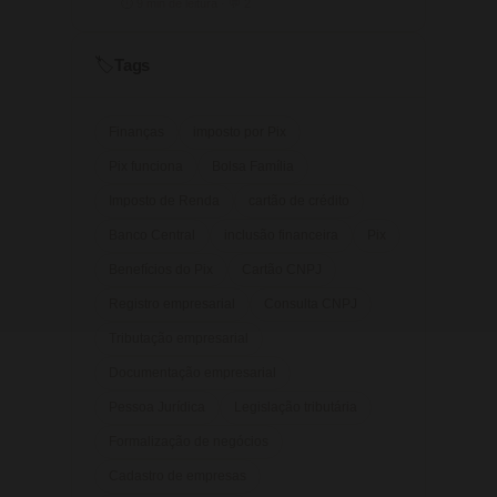
⏱ 9 min de leitura · 💬 2
Tags
🏷️
Finanças
imposto por Pix
Pix funciona
Bolsa Família
Imposto de Renda
cartão de crédito
Banco Central
inclusão financeira
Pix
Benefícios do Pix
Cartão CNPJ
Registro empresarial
Consulta CNPJ
Tributação empresarial
Documentação empresarial
Pessoa Jurídica
Legislação tributária
Formalização de negócios
Cadastro de empresas