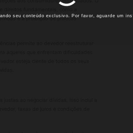
roteções aos consumidores endividados. O
 direitos fundamentais, como a
ando seu conteúdo exclusivo. Por favor, aguarde um inst
vidas e a proibição de práticas
ências permite ao devedor reestruturar
ara aqueles que enfrentam dificuldades
devedor esteja ciente de todos os seus
vidas.
 justas ao negociar dívidas. Isso inclui a
evedor, taxas de juros e condições de