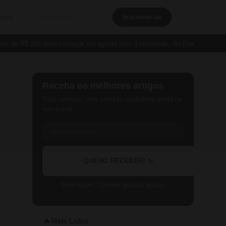
xtra
Inscrever-se
de R$ 200 deve começar em agosto com 3 empresas, diz França
Cartão P
Receba os melhores artigos
Toda semana, uma seleção cuidadosa direto no
seu e-mail.
QUERO RECEBER! ✨
Sem spam. Cancele quando quiser.
Mais Lidos
🔥