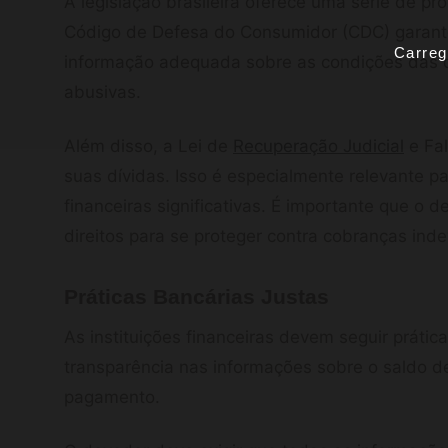
A legislação brasileira oferece uma série de p
Código de Defesa do Consumidor (CDC) garante
Carreg
informação adequada sobre as condições das dí
abusivas.
Além disso, a Lei de
Recuperação Judicial
e Fal
suas dívidas. Isso é especialmente relevante p
financeiras significativas. É importante que o 
direitos para se proteger contra cobranças inde
Práticas Bancárias Justas
As instituições financeiras devem seguir práticas
transparência nas informações sobre o saldo d
pagamento.