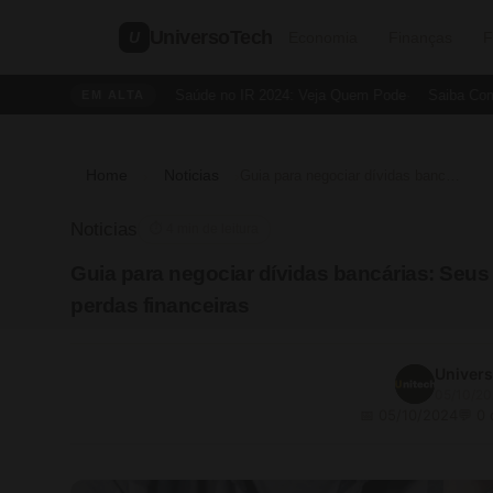
UniversoTech
U
Economia
Finanças
F
Dedução de Saúde no IR 2024: Veja Quem Pode
Saiba Como Cri
EM ALTA
Home
Noticias
›
›
Guia para negociar dívidas bancárias: Seus direitos e estratégias para evitar perdas financeiras
Noticias
⏱ 4 min de leitura
Guia para negociar dívidas bancárias: Seus d
perdas financeiras
Univer
05/10/2
📅 05/10/2024
💬 0