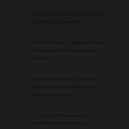
1
Dedução de Saúde
FINANÇAS PESSOAIS
no IR 2024: Veja Quem Pode
⏱ 4 min de leitura · 💬 3
2
Saiba Como Criar
CARTÕES DE CRÉDITO
um Cartão de Crédito Virtual no Banco
do Brasil
⏱ 6 min de leitura · 💬 3
3
Venda de passagens de R$
FINANÇAS
200 deve começar em agosto com 3
empresas, diz França
⏱ 3 min de leitura · 💬 2
4
Cartão Poupança Caixa:
NOTICIAS
Solicite Facilmente em Passos