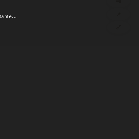
📲
📌
ante...
🔗