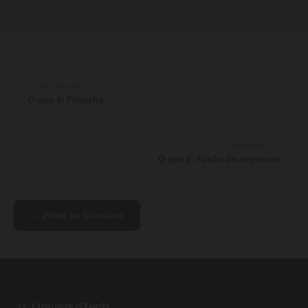
← ANTERIOR
O que é: Fintechs
PRÓXIMO →
O que é: Fusão de empresas
← Voltar ao Glossário
UniversoTech
U