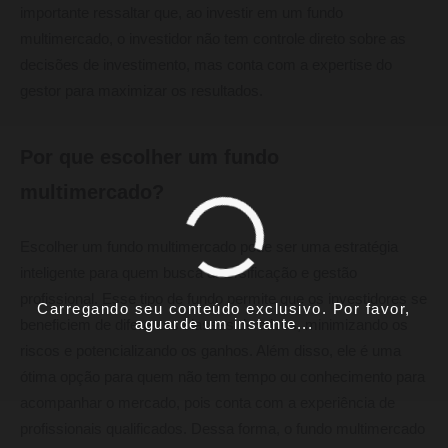
importante ressaltar que, ao investir em um fundo
multimercado, o investidor não tem controle direto sobre as
decisões de investimento, mas conta com a expertise do
gestor para maximizar os resultados.
Por que escolher um fundo
multimercado?
Escolher um fundo multimercado pode ser uma estratégia
inteligente para quem busca diversificação e gestão
profissional. Esse tipo de fundo permite que os investidores se
Carregando seu conteúdo exclusivo. Por favor,
aguarde um instante...
beneficiem de diferentes classes de ativos, minimizando os
riscos e potencializando os ganhos. Além disso, ele é uma
ótima opção para quem não tem tempo ou conhecimento para
acompanhar o mercado, pois conta com a experiência de
profissionais qualificados. Dessa forma, o fundo multimercado