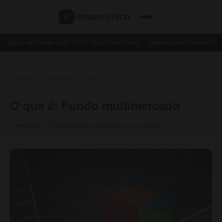
UniversoTech
U
Dedução de Saúde no IR 2024: Veja Quem Pode
Saiba Como Criar um Cartã
Início
Glossário
Letra F
›
›
›
O Que É
O que é: Fundo multimercado
🗓 24/09/2024
✏️ Atualizado em 15/10/2024
📂 Letra F