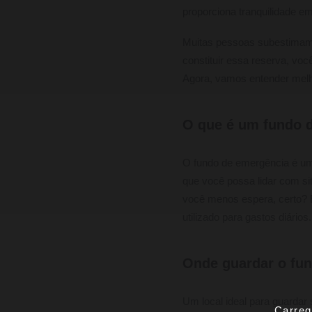
proporciona tranquilidade e
Muitas pessoas subestimam a
constituir essa reserva, vo
Agora, vamos entender melh
O que é um fundo 
O fundo de emergência é uma
que você possa lidar com si
você menos espera, certo? 
utilizado para gastos diários.
Onde guardar o fu
Um local ideal para guardar
Carreg