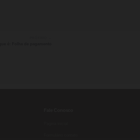
PRÓXIMO →
que é: Folha de pagamento
Fale Conosco
Pagina inicial
Entre para o nosso grupo do
WhatsApp!
Formulário contato
Preencha seus dados e falaremos agora!