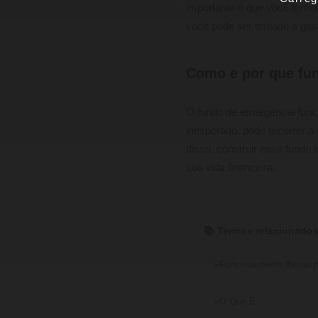
importante é que você tenha
você pode ser tentado a gast
Como e por que fu
O fundo de emergência fun
inesperado, pode recorrer a
disso, construir esse fundo
sua vida financeira.
📚 Termos relacionados
Funcionamento Ibovesp
O Que É