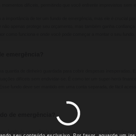
m momentos difíceis, permitindo que você enfrente imprevistos sem es
 importância de ter um fundo de emergência, mas ele é crucial para
cê não apenas protege seu orçamento, mas também ganha confiança p
or como funciona e onde você pode começar a montar o seu fundo.
de emergência?
 quantia de dinheiro guardada para cobrir despesas inesperadas. Ele
tuações difíceis sem endividar-se. É como ter um super-herói financ
Esse fundo deve ser mantido em uma conta separada, de fácil aces
ndo de emergência?
 seu fundo de emergência é uma conta poupança ou um investimento 
ando seu conteúdo exclusivo. Por favor, aguarde um inst