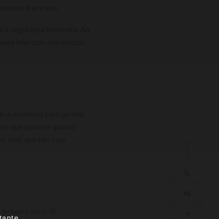
tresse financeiro.
 a segurança financeira. Ao
ara lidar com imprevistos.
 é essencial para garantir
eiro que aparece quando
so, mas que não seja
SHARE
𝕏
📲
de baixo risco. O
📌
ante...