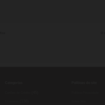
fixa
O 
Categorias
Políticas do site
(45)
Cartões de Crédito
Política Privacidade
(136)
Economia
Sobre Nós