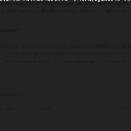
 acesso rápido ao dinheiro quando precisar. Evite deixar essa quant
ar. Uma conta específica ajuda a manter o foco e a disciplina, como u
nciona?
ciona como uma rede de segurança. Quando você enfrenta uma eme
 ele sem se preocupar com dívidas. Isso proporciona uma paz de espí
 ajuda a desenvolver hábitos financeiros saudáveis, promovendo a se
 — Letra F
a Carnaval
O Que É
O Que É
O Que É
O Que É