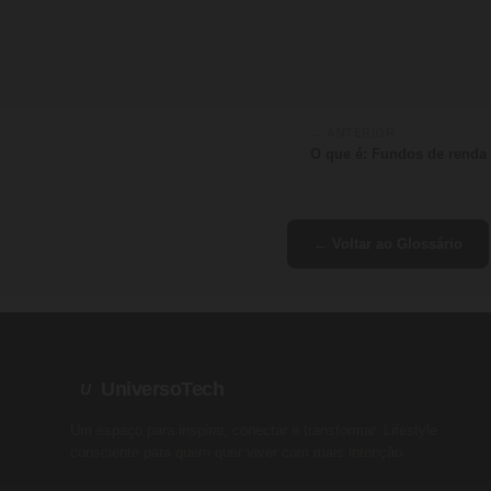
← ANTERIOR
O que é: Fundos de renda 
← Voltar ao Glossário
UniversoTech
U
Um espaço para inspirar, conectar e transformar. Lifestyle
consciente para quem quer viver com mais intenção.