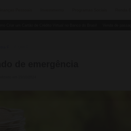
inanças Pessoais
Investimento
Programas Sociais
Renda E
 Criar um Cartão de Crédito Virtual no Banco do Brasil
Venda de passage
tra F
›
O Que É
ndo de emergência
ualizado em 15/10/2024