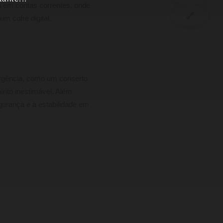
ia em contas correntes, onde
🔗
m cofre digital.
rgência, como um conserto
rito inestimável. Além
gurança e a estabilidade em