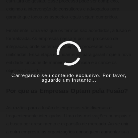
estrutura de gestão. Esse processo pode ser complexo,
exigindo a intervenção de consultores e advogados para
garantir que todos os aspectos legais sejam cumpridos.
Finalmente, uma vez que os termos são acordados, a fusão é
formalizada. As empresas passam por um processo de
integração, onde sistemas, equipes e processos são
unificados. Essa etapa é fundamental para garantir que a nova
entidade funcione de maneira harmoniosa e alcance os
objetivos traçados.
Carregando seu conteúdo exclusivo. Por favor,
aguarde um instante...
Por que as Empresas Optam pela Fusão?
As razões para a fusão de empresas são diversas e
frequentemente interligadas. Uma das motivações principais é
a busca por crescimento e expansão de mercado. Ao se unir
a outra empresa, as organizações conseguem aumentar sua