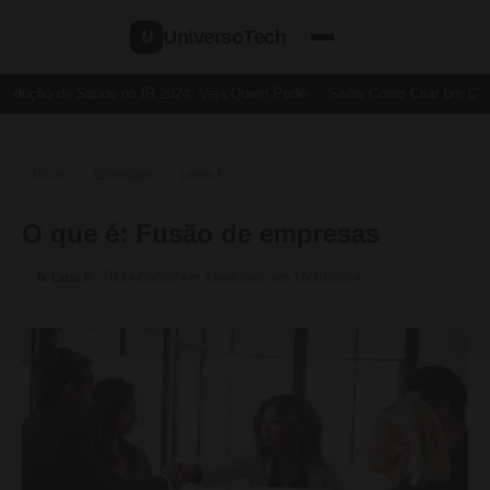
UniversoTech
U
Dedução de Saúde no IR 2024: Veja Quem Pode
Saiba Como Criar um Cartã
Início
Glossário
Letra F
›
›
›
O Que É
O que é: Fusão de empresas
🗓 24/09/2024
✏️ Atualizado em 15/10/2024
📂 Letra F