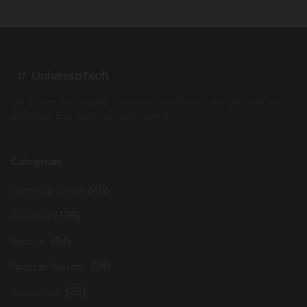
UniversoTech
U
Um espaço para inspirar, conectar e transformar. Lifestyle consciente
para quem quer viver com mais intenção.
Categorias
(45)
Cartões de Crédito
(136)
Economia
(64)
Finanças
(26)
Finanças Pessoais
(26)
Investimento