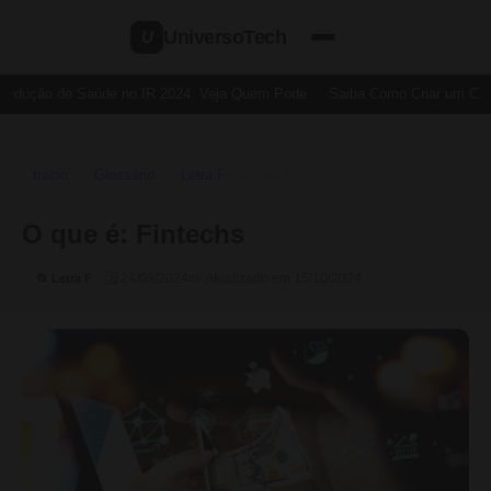
UniversoTech
U
Dedução de Saúde no IR 2024: Veja Quem Pode
Saiba Como Criar um Cartã
Início
Glossário
Letra F
›
›
›
O Que É
O que é: Fintechs
🗓 24/09/2024
✏️ Atualizado em 15/10/2024
📂 Letra F