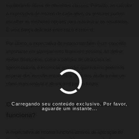
equilibrando ativos de diferentes classes. Portanto, ao calcular
a expectativa de retorno de cada ativo, os gestores podem
escolher as melhores opções para maximizar os resultados.
É uma dança delicada entre risco e retorno.
Por último, a expectativa de retorno também é um conceito
importante em planejamento financeiro pessoal. Ao definir
metas financeiras, como a compra de uma casa ou
aposentadoria, é essencial entender qual retorno podemos
esperar dos investimentos feitos. Isso nos ajuda a criar um
plano mais realista e alcançável para o futuro.
Como e por que a expectativa de retorno
Carregando seu conteúdo exclusivo. Por favor,
aguarde um instante...
funciona?
A expectativa de retorno funciona através da aplicação de