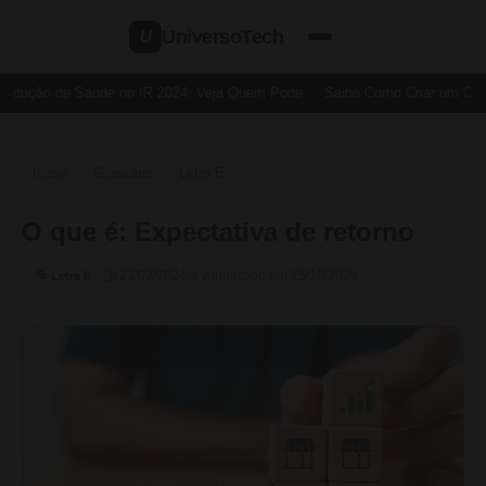
UniversoTech
U
edução de Saúde no IR 2024: Veja Quem Pode
Saiba Como Criar um Cartã
Início
Glossário
Letra E
›
›
›
O Que É
O que é: Expectativa de retorno
🗓 23/09/2024
✏️ Atualizado em 15/10/2024
📂 Letra E