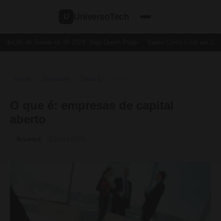
UniversoTech
U
edução de Saúde no IR 2024: Veja Quem Pode
Saiba Como Criar um Cartã
Início
Glossário
Letra E
›
›
›
O Que É
O que é: empresas de capital
aberto
🗓 23/11/2024
📂 Letra E