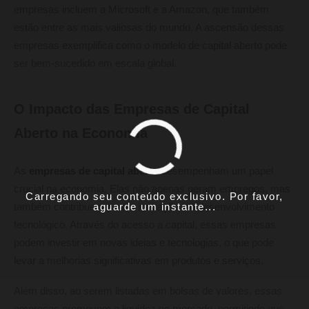
empresas incluem a Microsoft e a Amazon, que também
estão entre as mais valiosas do mundo. A ascensão dessas
empresas exemplifica como o modelo de capital aberto pode
ser bem-sucedido em escala global.
O Impacto das Empresas de Capital
Aberto na Economia
As
empresas de capital aberto
desempenham um papel
crucial na economia. Elas não apenas geram empregos, mas
Carregando seu conteúdo exclusivo. Por favor,
aguarde um instante...
também contribuem para a inovação e o desenvolvimento
tecnológico. Através do acesso a capital, essas empresas
podem investir em novas ideias e tecnologias, o que pode
levar a melhorias significativas em produtos e serviços.
Além disso, ao serem listadas em bolsas de valores, essas