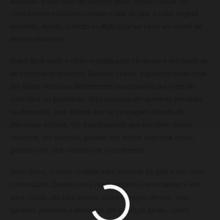
afetadas. Esse fluxo de dinheiro pode, então, causar um
crescimento econômico muito maior do que o valor original
investido. Assim, o efeito multiplicador se torna um motor de
desenvolvimento.
Outro local onde o efeito multiplicador se revela é em políticas
de estímulo econômico. Durante crises, o governo pode optar
por injetar recursos diretamente na economia por meio de
subsídios ou incentivos. Isso provoca um aumento imediato
na demanda, com efeitos que se propagam através de
diferentes setores. Os trabalhadores que recebem esses
recursos, em seguida, gastam em outros negócios locais,
gerando um ciclo virtuoso de crescimento.
Além disso, o efeito multiplicador também se aplica em nível
comunitário. Quando uma nova empresa se estabelece em
uma cidade, ela não apenas cria empregos diretos, mas
também aumenta a demanda por serviços locais, como