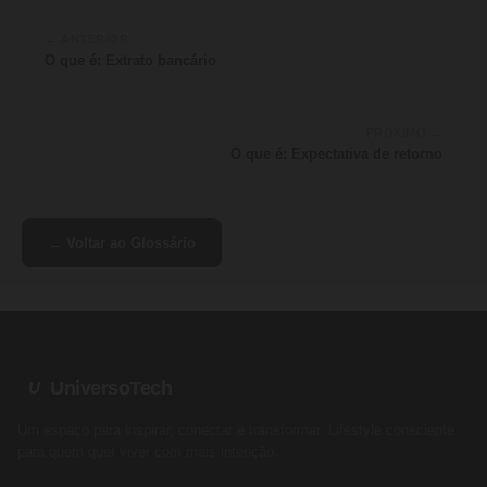
← ANTERIOR
O que é: Extrato bancário
PRÓXIMO →
O que é: Expectativa de retorno
← Voltar ao Glossário
UniversoTech
U
Um espaço para inspirar, conectar e transformar. Lifestyle consciente
para quem quer viver com mais intenção.