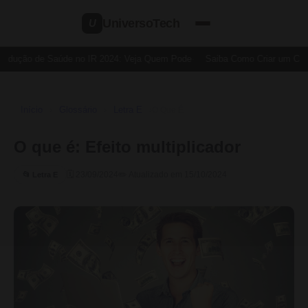
UniversoTech
U
edução de Saúde no IR 2024: Veja Quem Pode
Saiba Como Criar um Cartã
Início
Glossário
Letra E
›
›
›
O Que É
O que é: Efeito multiplicador
🗓 23/09/2024
✏️ Atualizado em 15/10/2024
📂 Letra E