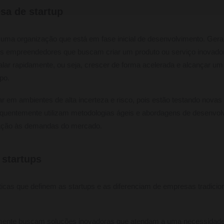
sa de startup
uma organização que está em fase inicial de desenvolvimento. Ger
s empreendedores que buscam criar um produto ou serviço inovador
calar rapidamente, ou seja, crescer de forma acelerada e alcançar u
po.
 em ambientes de alta incerteza e risco, pois estão testando novas
requentemente utilizam metodologias ágeis e abordagens de desenvo
ação às demandas do mercado.
 startups
icas que definem as startups e as diferenciam de empresas tradicio
lmente buscam soluções inovadoras que atendam a uma necessidade