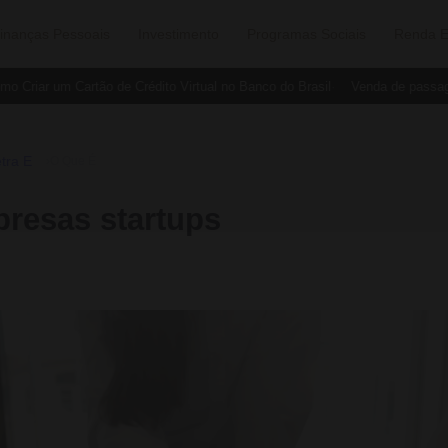
inanças Pessoais
Investimento
Programas Sociais
Renda E
Criar um Cartão de Crédito Virtual no Banco do Brasil
Venda de passagen
tra E
›
O Que É
presas startups