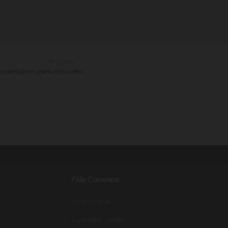
PRÓXIMO →
mobiliários para iniciantes
Fale Conosco
Pagina inicial
Entre para o nosso grupo do
WhatsApp!
Formulário contato
Preencha seus dados e falaremos agora!