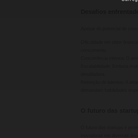
Desafios enfrentad
Apesar do potencial de cres
Dificuldade em obter financ
crescimento.
Concorrência intensa: O amb
Escalabilidade: Embora mui
desafiadora.
Retenção de talentos: A atr
demandam habilidades espec
O futuro das startu
O futuro das startups é pro
inovadoras em diversas área