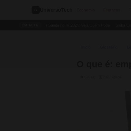
UniversoTech
U
Economia
Finanças
F
Dedução de Saúde no IR 2024: Veja Quem Pode
Saiba Como 
EM ALTA
Início
Glossário
Le
›
›
O que é: em
🗓 23/11/2024
📂 Letra E