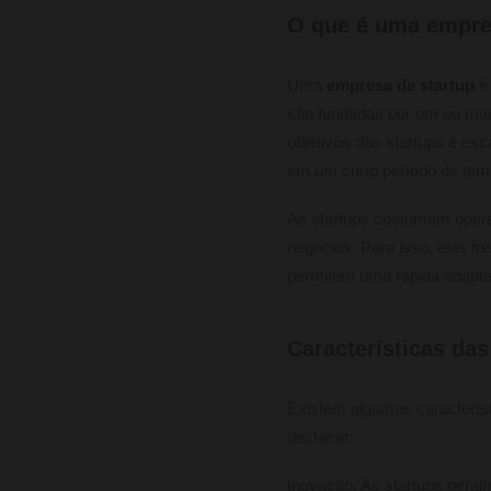
O que é uma empre
Uma
empresa de startup
é 
são fundadas por um ou mai
objetivos das startups é es
em um curto período de tem
As startups costumam operar
negócios. Para isso, elas f
permitem uma rápida adapt
Características das
Existem algumas característ
destacar:
Inovação: As startups gera