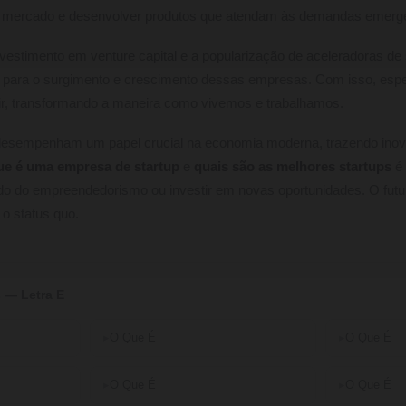
e mercado e desenvolver produtos que atendam às demandas emerg
vestimento em venture capital e a popularização de aceleradoras de
 para o surgimento e crescimento dessas empresas. Com isso, espe
ir, transformando a maneira como vivemos e trabalhamos.
desempenham um papel crucial na economia moderna, trazendo inov
ue é uma empresa de startup
e
quais são as melhores startups
é 
o do empreendedorismo ou investir em novas oportunidades. O futur
 o status quo.
 — Letra E
O Que É
O Que É
O Que É
O Que É