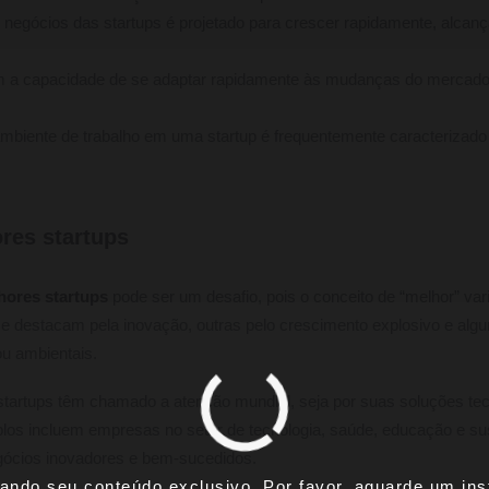
e negócios das startups é projetado para crescer rapidamente, alca
 têm a capacidade de se adaptar rapidamente às mudanças do mercad
mbiente de trabalho em uma startup é frequentemente caracterizado
res startups
hores startups
pode ser um desafio, pois o conceito de “melhor” vari
 se destacam pela inovação, outras pelo crescimento explosivo e al
ou ambientais.
tartups têm chamado a atenção mundial, seja por suas soluções tec
os incluem empresas no setor de tecnologia, saúde, educação e sus
ócios inovadores e bem-sucedidos.
ando seu conteúdo exclusivo. Por favor, aguarde um inst