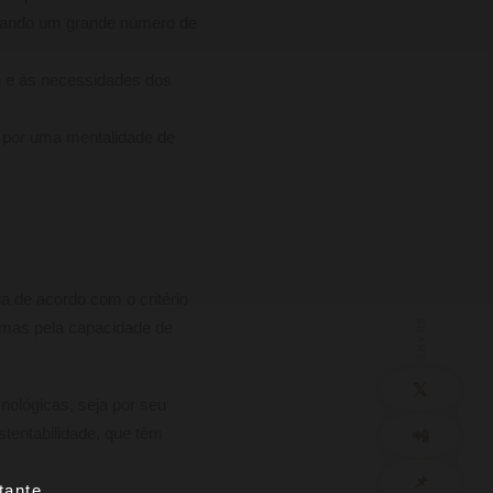
nçando um grande número de
o e às necessidades dos
 por uma mentalidade de
a de acordo com o critério
SHARE
gumas pela capacidade de
𝕏
nológicas, seja por seu
📲
tentabilidade, que têm
📌
ante...