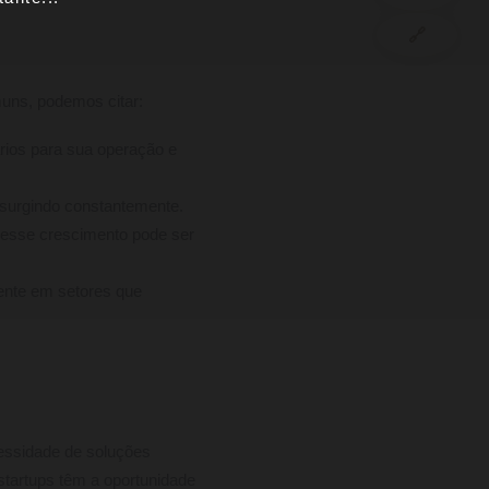
🔗
muns, podemos citar:
ários para sua operação e
 surgindo constantemente.
desse crescimento pode ser
mente em setores que
cessidade de soluções
startups têm a oportunidade