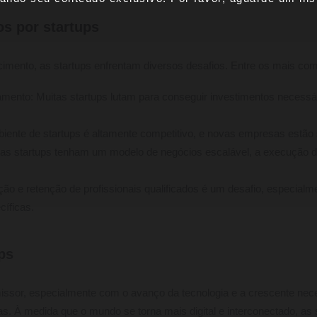
os por startups
cimento, as startups enfrentam diversos desafios. Entre os mais co
iamento: Muitas startups lutam para conseguir investimentos necess
iente de startups é altamente competitivo, e novas empresas estão
tas startups tenham um modelo de negócios escalável, a execução 
ação e retenção de profissionais qualificados é um desafio, especial
íficas.
ps
missor, especialmente com o avanço da tecnologia e a crescente ne
s. À medida que o mundo se torna mais digital e interconectado, as 