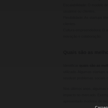
Escalabilidade: O modelo d
usuários ou clientes.
Flexibilidade: As startups
clientes.
Cultura empreendedora: O a
inovação e colaboração.
Quais são as melho
Identificar
quais são as mel
utilizado. Algumas startups
resolver problemas sociais 
Nos últimos anos, algumas s
impacto no mercado. Exempl
apresentado modelos de neg
Carreg