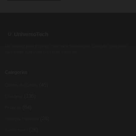
UniversoTech
U
Um espaço para inspirar, conectar e transformar. Lifestyle consciente
para quem quer viver com mais intenção.
Categorias
(45)
Cartões de Crédito
(136)
Economia
(64)
Finanças
(26)
Finanças Pessoais
(26)
Investimento