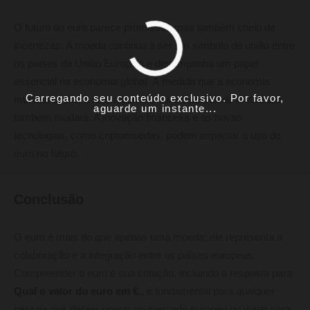
O futuro do euro parece promissor, mas também cheio de
incertezas. A moeda continua a ser um símbolo de união entre
os países da União Europeia e desempenha um papel
essencial na economia global. À medida que a economia
Carregando seu conteúdo exclusivo. Por favor,
mundial evolui, a forma como o euro é percebido e utilizado
aguarde um instante...
também mudará. A inovação financeira e as novas
tecnologias, como criptomoedas, podem impactar o uso do
euro no futuro.
Conclusão
O euro é mais do que apenas uma moeda; ele representa a
colaboração e a integração entre os países europeus.
Compreender o euro e sua cotação, incluindo a resposta para
Qual o valor do euro em €.
, é fundamental para qualquer
pessoa que deseje operar no mercado europeu ou viajar para