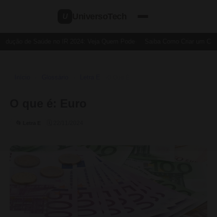
UniversoTech
U
edução de Saúde no IR 2024: Veja Quem Pode
Saiba Como Criar um Cartã
Início
Glossário
Letra E
›
›
›
O Que É
O que é: Euro
🗓 22/11/2024
📂 Letra E