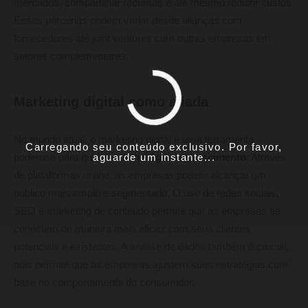
mercados, compartilhar recursos e até mesmo reduzir custos.
Essas parcerias podem variar desde alianças com
fornecedores até joint ventures com outras empresas em
setores complementares.
Marketing digital como aliada
No mundo atual, o marketing digital é uma ferramenta
Carregando seu conteúdo exclusivo. Por favor,
aguarde um instante...
poderosa para qualquer
estratégia de crescimento
. Através
de plataformas online, as empresas podem alcançar um
público mais amplo e segmentado. O uso de redes sociais,
SEO e marketing de conteúdo permite que as empresas se
conectem de maneira mais eficaz com seus clientes
potenciais e existentes. A análise de dados também é crucial,
pois permite que as empresas ajustem suas estratégias com
base no comportamento do consumidor.