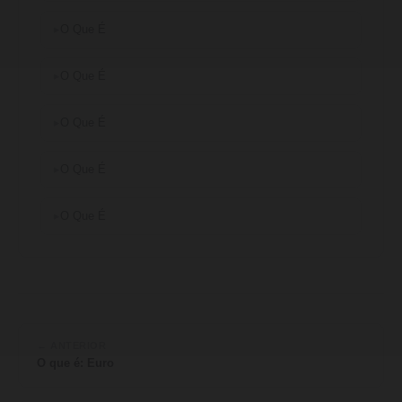
O Que É
O Que É
O Que É
O Que É
O Que É
← ANTERIOR
O que é: Euro