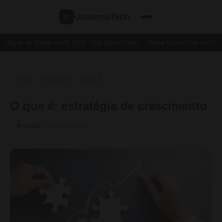
UniversoTech
U
edução de Saúde no IR 2024: Veja Quem Pode
Saiba Como Criar um Cartã
Início
Glossário
Letra E
›
›
›
O Que É
O que é: estratégia de crescimento
🗓 22/11/2024
📂 Letra E