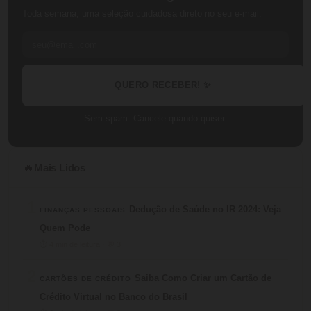
Toda semana, uma seleção cuidadosa direto no seu e-mail.
QUERO RECEBER! ✨
Sem spam. Cancele quando quiser.
Mais Lidos
🔥
1
Dedução de Saúde no IR 2024: Veja
FINANÇAS PESSOAIS
Quem Pode
⏱ 4 min de leitura · 💬 3
2
Saiba Como Criar um Cartão de
CARTÕES DE CRÉDITO
Crédito Virtual no Banco do Brasil