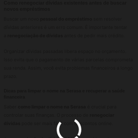
Como renegociar dívidas existentes antes de buscar
novos empréstimos
Buscar um novo
pessoal do empréstimo
sem resolver
dívidas anteriores é um erro comum. É importante tentar
a
renegociação de dívidas
antes de pedir mais crédito.
Organizar dívidas passadas libera espaço no orçamento.
Isso evita que o pagamento de várias parcelas comprometa
sua renda. Assim, você evita problemas financeiros a longo
prazo.
Dicas para limpar o nome na Serasa e recuperar a saúde
financeira
Saber
como limpar o nome na Serasa
é crucial para
controlar suas finanças. O processo de
renegociar
dívidas
pode ser mais fácil com descontos online.