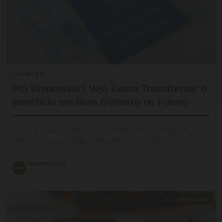
FINANÇAS
PIS Disponível? Veja Como Transformar o
Benefício em Mais Dinheiro no Futuro
Você já pensou se o dinheiro do governo realmente muda seu
futuro? Ou se ele só paga contas antigas? Quando…
UniversoTech
💬 0
19/07/2026
⏱ 13 min de leitura