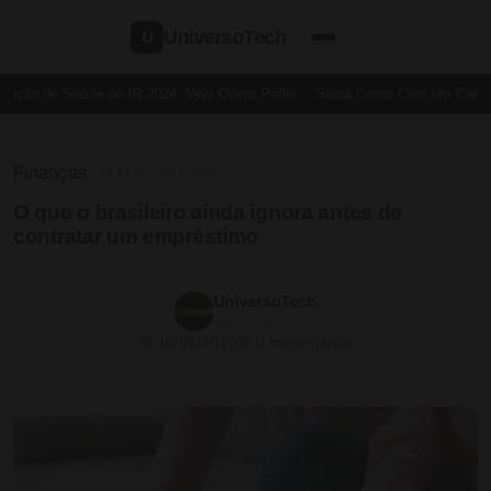
UniversoTech
U
ução de Saúde no IR 2024: Veja Quem Pode
Saiba Como Criar um Cartão d
Finanças
⏱ 13 min de leitura
O que o brasileiro ainda ignora antes de
contratar um empréstimo
UniversoTech
16/06/2026
📅 16/06/2026
💬 0 comentários