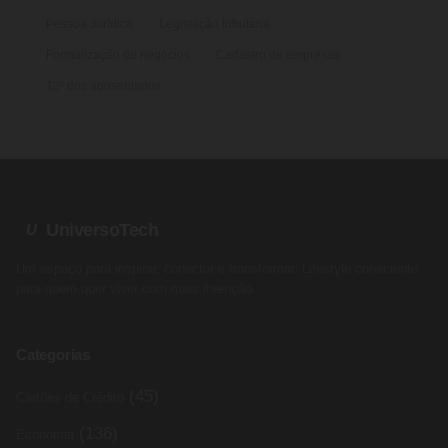
Pessoa Jurídica
Legislação tributária
Formalização de negócios
Cadastro de empresas
13º dos aposentados
UniversoTech
U
Um espaço para inspirar, conectar e transformar. Lifestyle consciente
para quem quer viver com mais intenção.
Categorias
(45)
Cartões de Crédito
(136)
Economia