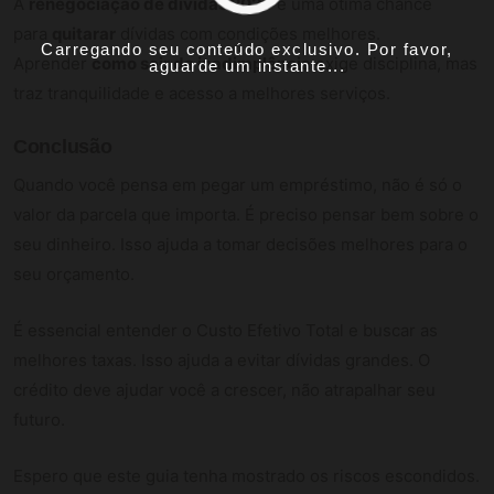
A
renegociação de dívidas 2026
é uma ótima chance
para
quitarar
dívidas com condições melhores.
Carregando seu conteúdo exclusivo. Por favor,
Aprender
como sair da inadimplência
exige disciplina, mas
aguarde um instante...
traz tranquilidade e acesso a melhores serviços.
Conclusão
Quando você pensa em pegar um empréstimo, não é só o
valor da parcela que importa. É preciso pensar bem sobre o
seu dinheiro. Isso ajuda a tomar decisões melhores para o
seu orçamento.
É essencial entender o Custo Efetivo Total e buscar as
melhores taxas. Isso ajuda a evitar dívidas grandes. O
crédito deve ajudar você a crescer, não atrapalhar seu
futuro.
Espero que este guia tenha mostrado os riscos escondidos.