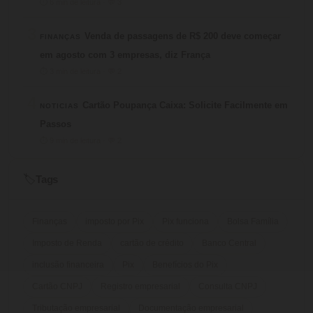
⏱ 6 min de leitura · 💬 3
3
Venda de passagens de R$ 200 deve começar
FINANÇAS
em agosto com 3 empresas, diz França
⏱ 3 min de leitura · 💬 2
4
Cartão Poupança Caixa: Solicite Facilmente em
NOTICIAS
Passos
⏱ 9 min de leitura · 💬 2
Tags
🏷️
Finanças
imposto por Pix
Pix funciona
Bolsa Família
Imposto de Renda
cartão de crédito
Banco Central
inclusão financeira
Pix
Benefícios do Pix
Cartão CNPJ
Registro empresarial
Consulta CNPJ
Tributação empresarial
Documentação empresarial