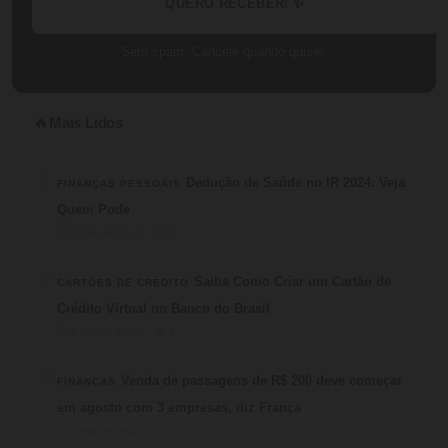
QUERO RECEBER! ✨
Sem spam. Cancele quando quiser.
Mais Lidos
🔥
1
Dedução de Saúde no IR 2024: Veja
FINANÇAS PESSOAIS
Quem Pode
⏱ 4 min de leitura · 💬 3
2
Saiba Como Criar um Cartão de
CARTÕES DE CRÉDITO
Crédito Virtual no Banco do Brasil
⏱ 6 min de leitura · 💬 3
3
Venda de passagens de R$ 200 deve começar
FINANÇAS
em agosto com 3 empresas, diz França
⏱ 3 min de leitura · 💬 2