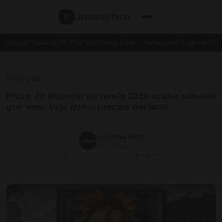
UniversoTech
U
ução de Saúde no IR 2024: Veja Quem Pode
Saiba Como Criar um Cartão 
Finanças
⏱ 8 min de leitura
Prazo do imposto de renda 2026 acaba semana
que vem. Veja quem precisa declarar
UniversoTech
23/05/2026
📅 23/05/2026
💬 0 comentários