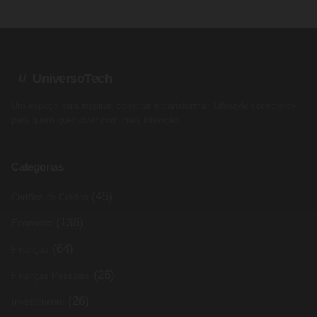
UniversoTech
U
Um espaço para inspirar, conectar e transformar. Lifestyle consciente
para quem quer viver com mais intenção.
Categorias
(45)
Cartões de Crédito
(136)
Economia
(64)
Finanças
(26)
Finanças Pessoais
(26)
Investimento