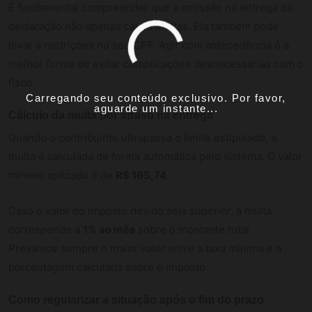
É fundamental compreender que a omissão na entrega da
declaração não apenas causa multas. Ela também pode
levar a restrições no seu CPF. Agir com antecedência é a
melhor forma de evitar complicações desnecessárias com o
fisco.
Carregando seu conteúdo exclusivo. Por favor,
aguarde um instante...
Cálculo da multa por atraso na entrega
Quando o contribuinte ultrapassa o limite estipulado, a
multa é calculada de forma automática pelo sistema. O valor
mínimo aplicado é de
R$ 165,74
.
Caso o valor do imposto devido seja superior, a multa
corresponde a
1% ao mês
sobre o montante total.
Prevalece sempre o maior valor entre a taxa mínima e a
porcentagem calculada sobre o imposto.
Como regularizar a situação após o fim do prazo