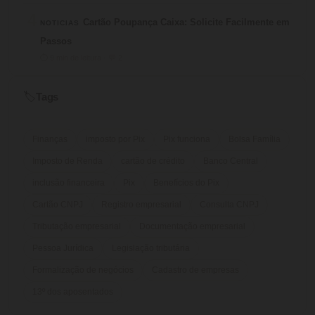
4
Cartão Poupança Caixa: Solicite Facilmente em
NOTICIAS
Passos
⏱ 9 min de leitura · 💬 2
Tags
🏷️
Finanças
imposto por Pix
Pix funciona
Bolsa Família
Imposto de Renda
cartão de crédito
Banco Central
inclusão financeira
Pix
Benefícios do Pix
Cartão CNPJ
Registro empresarial
Consulta CNPJ
Tributação empresarial
Documentação empresarial
Pessoa Jurídica
Legislação tributária
Formalização de negócios
Cadastro de empresas
13º dos aposentados