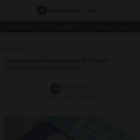
UniversoTech
U
dução de Saúde no IR 2024: Veja Quem Pode
Saiba Como Criar um Cartão 
Economia
⏱ 7 min de leitura
Comunicado Importante do INSS para
Trabalhadores Registrados
UniversoTech
02/02/2025
📅 27/03/2026
💬 0 comentários