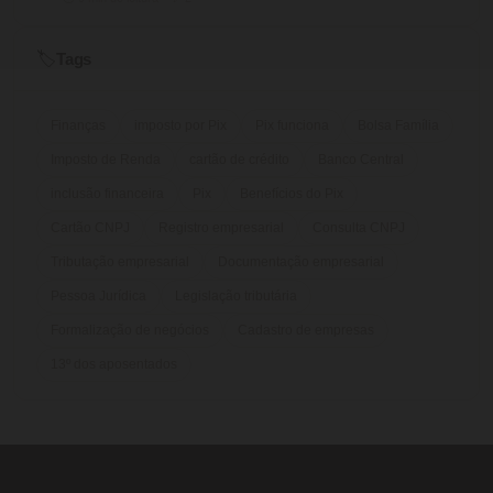
Tags
🏷️
Finanças
imposto por Pix
Pix funciona
Bolsa Família
Imposto de Renda
cartão de crédito
Banco Central
inclusão financeira
Pix
Benefícios do Pix
Cartão CNPJ
Registro empresarial
Consulta CNPJ
Tributação empresarial
Documentação empresarial
Pessoa Jurídica
Legislação tributária
Formalização de negócios
Cadastro de empresas
13º dos aposentados