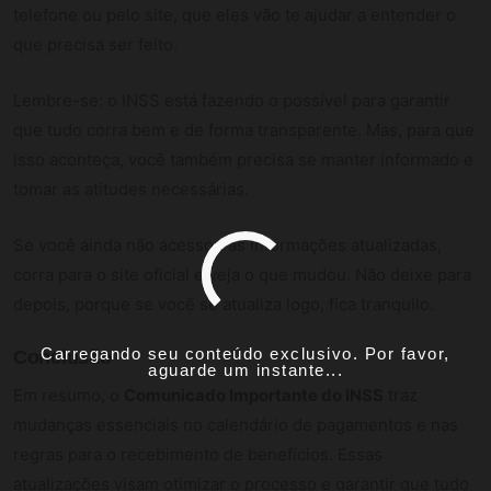
telefone ou pelo site, que eles vão te ajudar a entender o
que precisa ser feito.
Lembre-se: o INSS está fazendo o possível para garantir
que tudo corra bem e de forma transparente. Mas, para que
isso aconteça, você também precisa se manter informado e
tomar as atitudes necessárias.
Se você ainda não acessou as informações atualizadas,
corra para o site oficial e veja o que mudou. Não deixe para
depois, porque se você se atualiza logo, fica tranquilo.
Carregando seu conteúdo exclusivo. Por favor,
Conclusão
aguarde um instante...
Em resumo, o
Comunicado Importante do INSS
traz
mudanças essenciais no calendário de pagamentos e nas
regras para o recebimento de benefícios. Essas
atualizações visam otimizar o processo e garantir que tudo