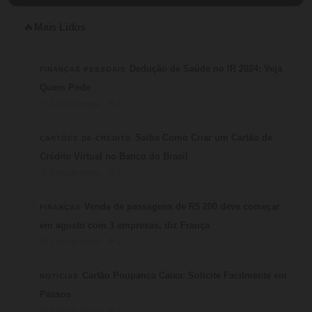
Mais Lidos
🔥
1
Dedução de Saúde no IR 2024: Veja
FINANÇAS PESSOAIS
Quem Pode
⏱ 4 min de leitura · 💬 3
2
Saiba Como Criar um Cartão de
CARTÕES DE CRÉDITO
Crédito Virtual no Banco do Brasil
⏱ 6 min de leitura · 💬 3
3
Venda de passagens de R$ 200 deve começar
FINANÇAS
em agosto com 3 empresas, diz França
⏱ 3 min de leitura · 💬 2
4
Cartão Poupança Caixa: Solicite Facilmente em
NOTICIAS
Passos
⏱ 9 min de leitura · 💬 2