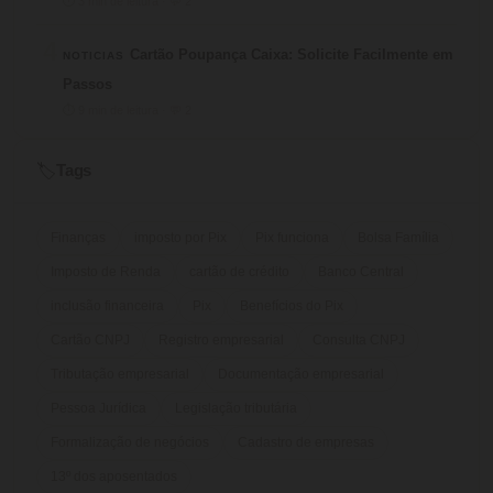
⏱ 3 min de leitura · 💬 2
4
Cartão Poupança Caixa: Solicite Facilmente em
NOTICIAS
Passos
⏱ 9 min de leitura · 💬 2
Tags
🏷️
Finanças
imposto por Pix
Pix funciona
Bolsa Família
Imposto de Renda
cartão de crédito
Banco Central
inclusão financeira
Pix
Benefícios do Pix
Cartão CNPJ
Registro empresarial
Consulta CNPJ
Tributação empresarial
Documentação empresarial
Pessoa Jurídica
Legislação tributária
Formalização de negócios
Cadastro de empresas
13º dos aposentados