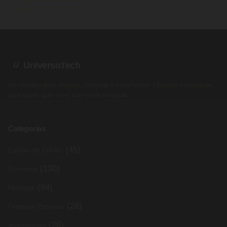
UniversoTech
U
Um espaço para inspirar, conectar e transformar. Lifestyle consciente
para quem quer viver com mais intenção.
Categorias
(45)
Cartões de Crédito
(136)
Economia
(64)
Finanças
(26)
Finanças Pessoais
(26)
Investimento