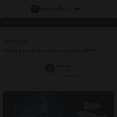
UniversoTech
U
ução de Saúde no IR 2024: Veja Quem Pode
Saiba Como Criar um Cartão d
Renda Extra
⏱ 11 min de leitura
Como ganhar dinheiro com o ChatGPT?
vida2020
28/01/2024
📅 27/03/2024
💬 0 comentários