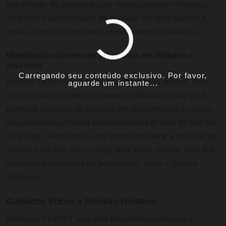
entrevistas. Ao colaborar com outras pessoas influentes,
você terá a oportunidade de alcançar um novo público e,
assim, construir autoridade no seu campo de atuação.
Monetização através de programas de afiliados e
anúncios
Carregando seu conteúdo exclusivo. Por favor,
Existem várias maneiras de monetizar seus artigos. Uma
aguarde um instante...
opção é participar de programas de afiliados, onde você
promove produtos ou serviços em seu conteúdo e recebe
uma comissão por cada venda realizada através do seu link
de afiliado. Além disso, você pode considerar a inclusão de
anúncios em seu site ou blog. Você pode realizar essa ação
utilizando plataformas de publicidade, como o Google
AdSense.
Cuidados Éticos e Revisão Humana
Embora o ChatGPT seja uma ferramenta poderosa, é