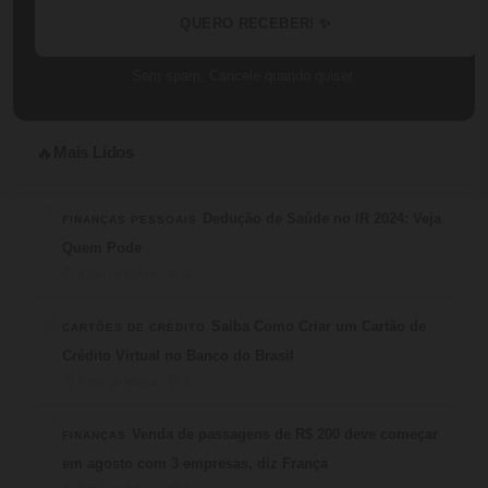
QUERO RECEBER! ✨
Sem spam. Cancele quando quiser.
Mais Lidos
🔥
1
Dedução de Saúde no IR 2024: Veja
FINANÇAS PESSOAIS
Quem Pode
⏱ 4 min de leitura · 💬 3
2
Saiba Como Criar um Cartão de
CARTÕES DE CRÉDITO
Crédito Virtual no Banco do Brasil
⏱ 6 min de leitura · 💬 3
3
Venda de passagens de R$ 200 deve começar
FINANÇAS
em agosto com 3 empresas, diz França