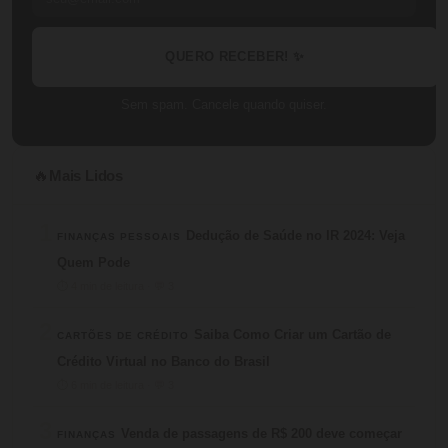
QUERO RECEBER! ✨
Sem spam. Cancele quando quiser.
Mais Lidos
🔥
1
Dedução de Saúde no IR 2024: Veja
FINANÇAS PESSOAIS
Quem Pode
⏱ 4 min de leitura · 💬 3
2
Saiba Como Criar um Cartão de
CARTÕES DE CRÉDITO
Crédito Virtual no Banco do Brasil
⏱ 6 min de leitura · 💬 3
3
Venda de passagens de R$ 200 deve começar
FINANÇAS