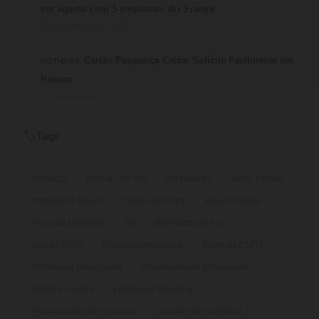
em agosto com 3 empresas, diz França
⏱ 3 min de leitura · 💬 2
4
Cartão Poupança Caixa: Solicite Facilmente em
NOTICIAS
Passos
⏱ 9 min de leitura · 💬 2
Tags
🏷️
Finanças
imposto por Pix
Pix funciona
Bolsa Família
Imposto de Renda
cartão de crédito
Banco Central
inclusão financeira
Pix
Benefícios do Pix
Cartão CNPJ
Registro empresarial
Consulta CNPJ
Tributação empresarial
Documentação empresarial
Pessoa Jurídica
Legislação tributária
Formalização de negócios
Cadastro de empresas