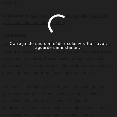
novo lar.
Leia também:
Cartão de Crédito para negativados: limite
aprovado instantaneamente 2024
Conclusão
Carregando seu conteúdo exclusivo. Por favor,
As novas regras da Caixa para financiamentos imobiliários
aguarde um instante...
trazem uma série de mudanças que podem impactar a vida
de muitos brasileiros. É essencial estar bem informado
sobre as diretrizes atualizadas, especialmente se você está
pensando em adquirir um imóvel usado ou novo.
Com essas alterações, há vantagens e desvantagens a
serem consideradas. A possibilidade de taxas mais
acessíveis pode ser atrativa, mas é fundamental
compreender todos os requisitos e implicações das novas
normas antes de avançar com seu financiamento.