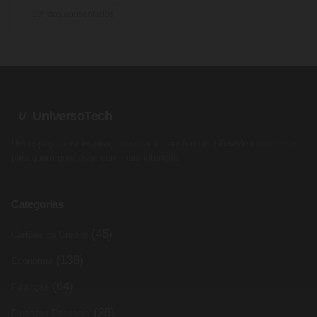
13º dos aposentados
UniversoTech
U
Um espaço para inspirar, conectar e transformar. Lifestyle consciente
para quem quer viver com mais intenção.
Categorias
(45)
Cartões de Crédito
(136)
Economia
(64)
Finanças
(26)
Finanças Pessoais