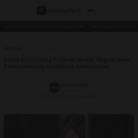
UniversoTech
U
dução de Saúde no IR 2024: Veja Quem Pode
Saiba Como Criar um Cartão 
Noticias
⏱ 7 min de leitura
Caixa Econômica Federal: Novas Regras para
Financiamento Imobiliário Anunciadas
UniversoTech
25/10/2024
📅 25/10/2024
💬 0 comentários