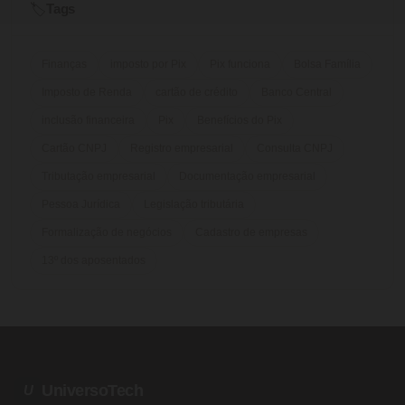
Tags
🏷️
Finanças
imposto por Pix
Pix funciona
Bolsa Família
Imposto de Renda
cartão de crédito
Banco Central
inclusão financeira
Pix
Benefícios do Pix
Cartão CNPJ
Registro empresarial
Consulta CNPJ
Tributação empresarial
Documentação empresarial
Pessoa Jurídica
Legislação tributária
Formalização de negócios
Cadastro de empresas
13º dos aposentados
UniversoTech
U