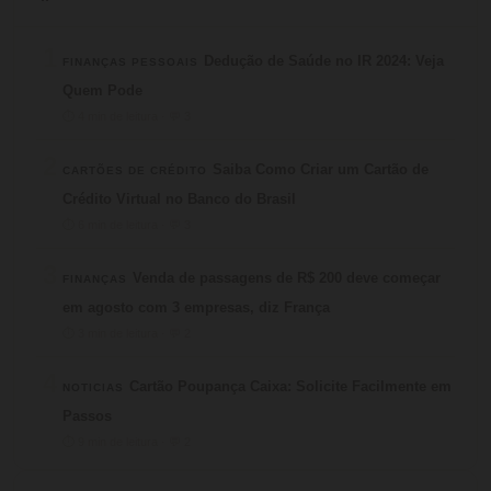
1
Dedução de Saúde no IR 2024: Veja
FINANÇAS PESSOAIS
Quem Pode
⏱ 4 min de leitura · 💬 3
2
Saiba Como Criar um Cartão de
CARTÕES DE CRÉDITO
Crédito Virtual no Banco do Brasil
⏱ 6 min de leitura · 💬 3
3
Venda de passagens de R$ 200 deve começar
FINANÇAS
em agosto com 3 empresas, diz França
⏱ 3 min de leitura · 💬 2
4
Cartão Poupança Caixa: Solicite Facilmente em
NOTICIAS
Passos
⏱ 9 min de leitura · 💬 2