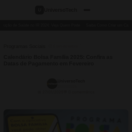
UniversoTech
U
dução de Saúde no IR 2024: Veja Quem Pode
Saiba Como Criar um Cartão 
Programas Sociais
⏱ 6 min de leitura
Calendário Bolsa Família 2025: Confira as
Datas de Pagamento em Fevereiro
UniversoTech
27/01/2025
📅 27/01/2025
💬 0 comentários