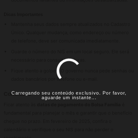
Dicas Importantes
Mantenha seus dados sempre atualizados no Cadastro
Único. Qualquer mudança, como endereço ou número
de telefone, deve ser comunicada imediatamente.
Guarde o número do NIS em um local seguro. Ele será
necessário para consultas futuras.
Fique atento a golpes. O governo nunca pede senhas ou
dados bancários por telefone ou e-mail.
Carregando seu conteúdo exclusivo. Por favor,
Conclusão
aguarde um instante...
Ficar atento às
datas de pagamento do Bolsa Família
é
fundamental para planejar o mês e garantir que o benefício
chegue no prazo. Em fevereiro de 2025, confira o
calendário e verifique o seu NIS para não perder o
recebimento.