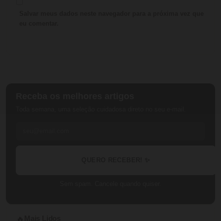
Salvar meus dados neste navegador para a próxima vez que
eu comentar.
Receba os melhores artigos
Toda semana, uma seleção cuidadosa direto no seu e-mail.
QUERO RECEBER! ✨
Sem spam. Cancele quando quiser.
Mais Lidos
🔥