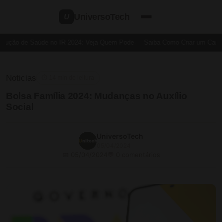
UniversoTech
U
ução de Saúde no IR 2024: Veja Quem Pode
Saiba Como Criar um Cartão d
Noticias
⏱ 14 min de leitura
Bolsa Família 2024: Mudanças no Auxílio
Social
UniversoTech
05/04/2024
📅 05/04/2024
💬 0 comentários