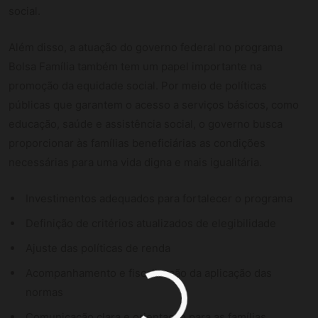
social.
Além disso, a atuação do governo federal no programa
Bolsa Família também tem um papel importante na
promoção da equidade social. Por meio de políticas
públicas que garantem o acesso a serviços básicos, como
educação, saúde e assistência social, o governo busca
proporcionar às famílias beneficiárias as condições
necessárias para uma vida digna e mais igualitária.
Investimentos adequados para fortalecer o programa
Definição de critérios atualizados de elegibilidade
Ajuste das políticas de renda
Acompanhamento e fiscalização da aplicação das
normas
Comunicação clara e orientação para as famílias