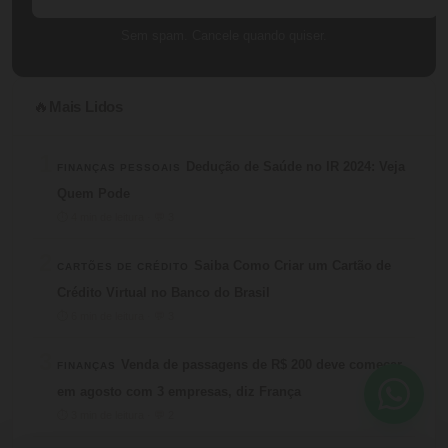
Sem spam. Cancele quando quiser.
Mais Lidos
🔥
1
Dedução de Saúde no IR 2024: Veja
FINANÇAS PESSOAIS
Quem Pode
⏱ 4 min de leitura · 💬 3
2
Saiba Como Criar um Cartão de
CARTÕES DE CRÉDITO
Crédito Virtual no Banco do Brasil
⏱ 6 min de leitura · 💬 3
3
Venda de passagens de R$ 200 deve começar
FINANÇAS
em agosto com 3 empresas, diz França
⏱ 3 min de leitura · 💬 2