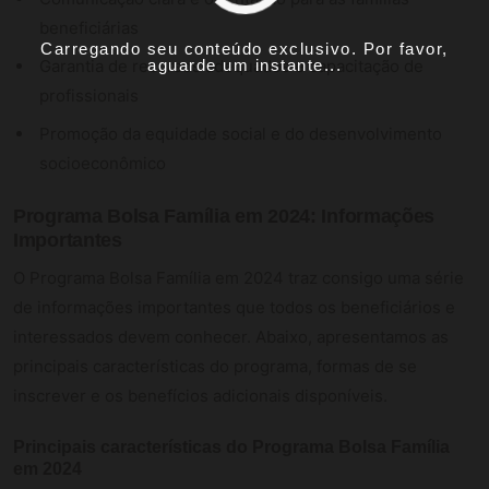
beneficiárias
Carregando seu conteúdo exclusivo. Por favor,
Garantia de recursos adequados e capacitação de
aguarde um instante...
profissionais
Promoção da equidade social e do desenvolvimento
socioeconômico
Programa Bolsa Família em 2024: Informações
Importantes
O Programa Bolsa Família em 2024 traz consigo uma série
de informações importantes que todos os beneficiários e
interessados devem conhecer. Abaixo, apresentamos as
principais características do programa, formas de se
inscrever e os benefícios adicionais disponíveis.
Principais características do Programa Bolsa Família
em 2024